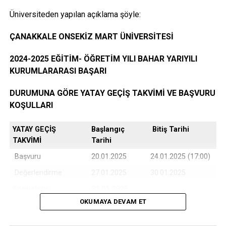
Üniversiteden yapılan açıklama şöyle:
Öğrencinin yerleştiği yıldaki LYS ve ÖSYS Sonuç
ÇANAKKALE ONSEKİZ MART ÜNİVERSİTESİ
Belgesi (İnternet çıktısı)
2024-2025 EĞİTİM- ÖĞRETİM YILI BAHAR YARIYILI
KURUMLARARASI BAŞARI
ÖSYM Yerleştirme Belgesi. (İnternet çıktısı)
DURUMUNA GÖRE YATAY GEÇİŞ TAKVİMİ VE BAŞVURU
KOŞULLARI
YATAY GEÇİŞ
Başlangıç
Bitiş Tarihi
DGS ile yerleşen öğrencilerin DGS Sonuç belgesi
TAKVİMİ
Tarihi
ve DGS Yerleştirme belgesi.(internet çıktısı
Başvuru
20.01.2025
24.01.2025 (17:00)
Değerlendirme
27.01.2025
30.01.2025
Sonuçların
31.01.2025
Kayıtlı olduğu Üniversiteye ait öğrenci belgesi (son
Açıklanması
OKUMAYA DEVAM ET
6 ay içerisinde alınmış olması ve öğrenci
belgesinde
Kayıt Türü bilgisi yok ise eğitim
Kesin Kayıt
03.02.2025
05.02.2025