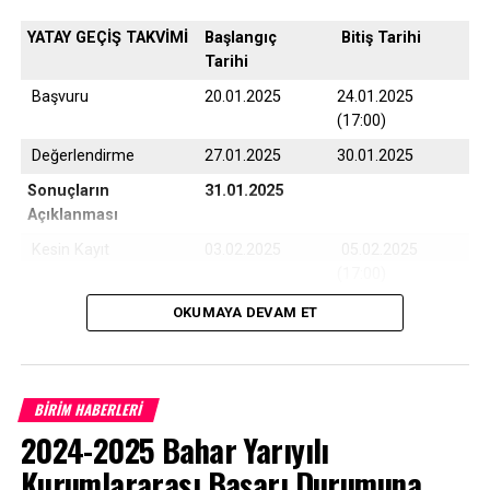
YATAY GEÇİŞ TAKVİMİ
Başlangıç
Bitiş Tarihi
Tarihi
Başvuru
20.01.2025
24.01.2025
(17:00)
Değerlendirme
27.01.2025
30.01.2025
Sonuçların
31.01.2025
Açıklanması
Kesin Kayıt
03.02.2025
05.02.2025
(17:00)
Yedek Kayıt
06.02.2025
07.02.2025
OKUMAYA DEVAM ET
(17:00)
BİRİM HABERLERİ
Çanakkale Onsekiz Mart Üniversitesi son 10 yıla ait
2024-2025 Bahar Yarıyılı
program taban puanları için
TIKLAYINIZ
Kurumlararası Başarı Durumuna