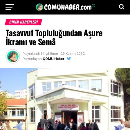
BİRİM HABERLERİ
Tasavvuf Topluluğundan Aşure
İkramı ve Semâ
Yayınlandı
14 yıl önce
-
29 Kasım 2012
Yayımlayan
ÇOMÜ Haber