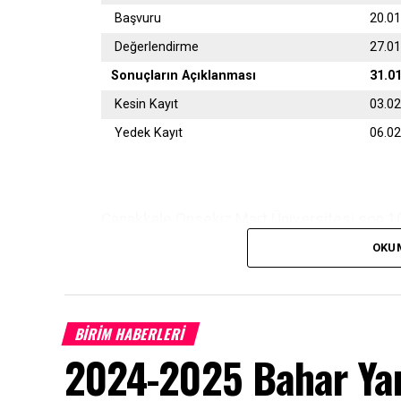
Başvuru
20.0
Değerlendirme
27.0
Sonuçların Açıklanması
31.0
Kesin Kayıt
03.0
Yedek Kayıt
06.0
Çanakkale Onsekiz Mart Üniversitesi son 10 
OKU
Başvurular
https://ubys.comu.edu.tr/
adresi
olarak yapılacaktır.
BİRİM HABERLERİ
2024-2025 Bahar Yar