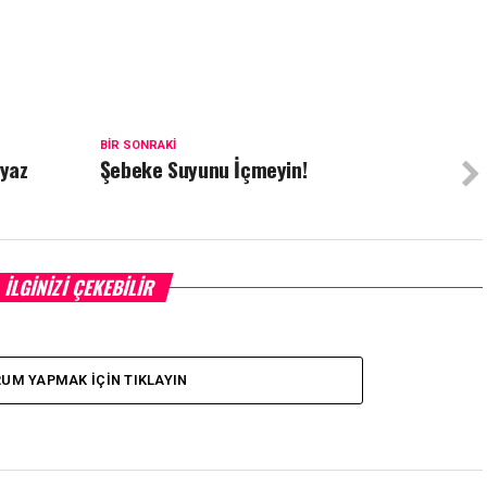
BIR SONRAKI
eyaz
Şebeke Suyunu İçmeyin!
İLGINIZI ÇEKEBILIR
UM YAPMAK İÇIN TIKLAYIN