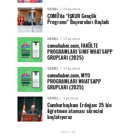
GENEL
10 ay önce
ÇOMÜ’de “İŞKUR Gençlik
Programı” Başvuruları Başladı
GENEL
12 ay önce
comuhaber.com, FAKÜLTE
PROGRAMLARI SINIF WHATSAPP
GRUPLARI (2025)
GENEL
12 ay önce
comuhaber.com, MYO
PROGRAMLARI WHATSAPP
GRUPLARI (2025)
GENEL
1 yıl önce
Cumhurbaşkanı Erdoğan: 25 bin
öğretmen ataması sürecini
başlatıyoruz
TANITIM