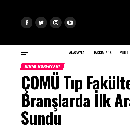
ANASAYFA
HAKKIMIZDA
YURTL
BİRİM HABERLERİ
ÇOMÜ Tıp Fakülte
Branşlarda İlk Ar
Sundu