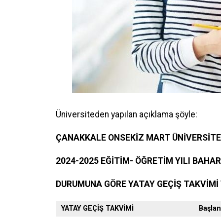
DGS ile yerleşen öğrencilerin DGS Sonuç 
Kayıtlı olduğu Üniversiteye ait öğrenci b
belgesinde
Kayıt Türü bilgisi yok ise
Yerleştirme Puanına Göre Yatay Geçiş
Üniversiteden yapılan açıklama şöyle:
ÇANAKKALE ONSEKİZ MART ÜNİVERSİTE
Öğrencinin kayıtlı olduğu Yükseköğretim 
(Transkript belgesininde disiplin cezası b
2024-2025 EĞİTİM- ÖĞRETİM YILI BAHA
DURUMUNA GÖRE YATAY GEÇİŞ TAKVİMİ
Kayıt Donduranlar için Kayıt Dondurma yaz
YATAY GEÇİŞ TAKVİMİ
Başlan