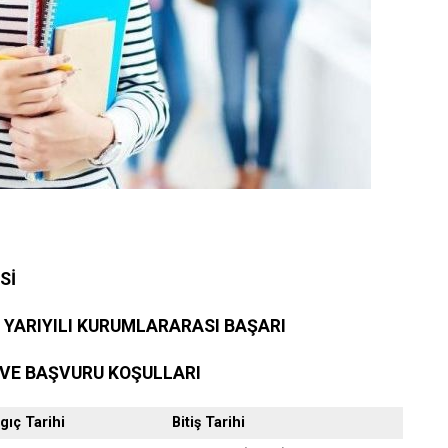
belgesi ve DGS Yerleştirme belgesi.(internet çıktısı
elgesi (son 6 ay içerisinde alınmış olması ve öğrenci
 eğitim görmekte olduğu üniversiteden Merkezi
 Yapmadığına dair belge.)
Sİ
Kurumundan disiplin cezası almadığını gösterir belge. .
ilgisi bulunan öğrenciler transkrip belgesini yükleyebilir.)
R YARIYILI KURUMLARARASI BAŞARI
 VE BAŞVURU KOŞULLARI
ısı.(Elektronik imza ya da ıslak imzalı)
gıç Tarihi
Bitiş Tarihi