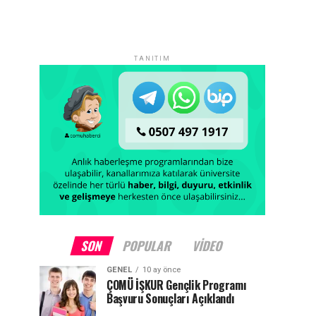
TANITIM
SON
POPULAR
VIDEO
GENEL
10 ay önce
ÇOMÜ İŞKUR Gençlik Programı
Başvuru Sonuçları Açıklandı