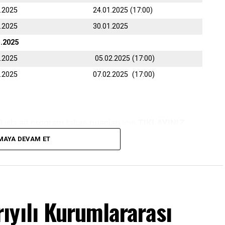
1.2025
24.01.2025 (17:00)
1.2025
30.01.2025
1.2025
2.2025
05.02.2025 (17:00)
2.2025
07.02.2025 (17:00)
yıla ait program taban puanları için
TIKLAYINIZ
MAYA DEVAM ET
nden belirtilen tarihler arasında online (internet)
ıyılı Kurumlararası