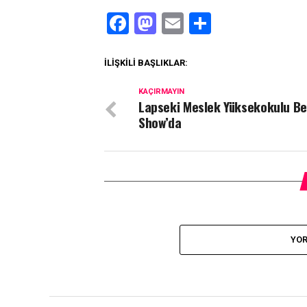
Facebook
Mastodon
Email
Share
İLIŞKILI BAŞLIKLAR:
KAÇIRMAYIN
Lapseki Meslek Yüksekokulu B
Show’da
YOR