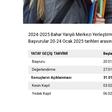
2024-2025 Bahar Yarıyılı Merkezi Yerleştir
Başvurular 20-24 Ocak 2025 tarihleri arasın
YATAY GEÇİŞ TAKVİMİ
Başl
Başvuru
20.0
Değerlendirme
27.0
Sonuçların Açıklanması
31.0
Kesin Kayıt
03.0
Yedek Kayıt
06.0