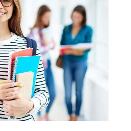
 Sonuç Belgesi (İnternet çıktısı)
sı)
belgesi ve DGS Yerleştirme belgesi.(internet çıktısı
elgesi (son 6 ay içerisinde alınmış olması ve öğrenci
 eğitim görmekte olduğu üniversiteden Merkezi
 Yapmadığına dair belge.)