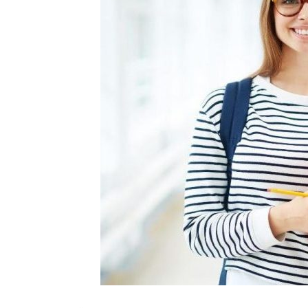
İmzalı)
Öğrencinin yerleştiği yıldaki LYS ve ÖSYS
ÖSYM Yerleştirme Belgesi. (İnternet çıktı
DGS ile yerleşen öğrencilerin DGS Sonuç 
Kayıtlı olduğu Üniversiteye ait öğrenci b
belgesinde
Kayıt Türü bilgisi yok ise
Yerleştirme Puanına Göre Yatay Geçiş