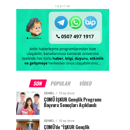
TANITIM
SON
POPULAR
VIDEO
GENEL
10 ay önce
ÇOMÜ İŞKUR Gençlik Programı
Başvuru Sonuçları Açıklandı
GENEL
10 ay önce
ÇOMÜ’de “İŞKUR Gençlik