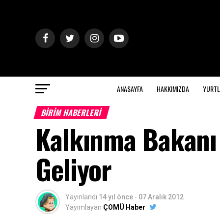
ANASAYFA
HAKKIMIZDA
YURTL
BİRİM HABERLERİ
Kalkınma Bakanı
Geliyor
Yayınlandı
14 yıl önce
-
07 Aralık 2012
Yayımlayan
ÇOMÜ Haber