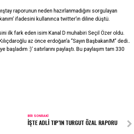
ayıştay raporunun neden hazırlanmadığını sorgulayan
ım’ ifadesini kullanınca twitter’ın diline düştü.
ini ilk fark eden isim Kanal D muhabiri Seçil Özer oldu.
 ‘Kılıçdaroğlu az önce erdoğan’a “Sayın BaşbakanIM” dedi..
eye başladım :)’ satırlarını paylaştı. Bu paylaşım tam 330
BIR SONRAKI
İŞTE ADLİ TIP’IN TURGUT ÖZAL RAPORU