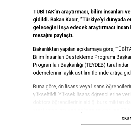
TÜBİTAK’ın araştırmacı, bilim insanları v
gidildi. Bakan Kacır, “Türkiye’yi dünyada e
geleceğini inşa edecek araştırmacı insan
mesajını paylaştı.
Bakanlıktan yapılan açıklamaya göre, TÜBİ
T
Bilim İnsanları Destekleme Programı Başkanl
Programları Başkanlığı (TEYDEB) tarafından
ödemelerinin aylık üst limitlerinde artışa gidi
Buna göre, ön lisans veya lisans öğrencilerin
yükseltildi. Yüksek lisans öğrencilerine veri
doktora öğrencilerinin aldığı burs miktarı da 
araştırmacılara verilen burs miktarı ise 27 bi
OKU
Bu arada, BİDEB 2250 Lisansüstü Bursları 