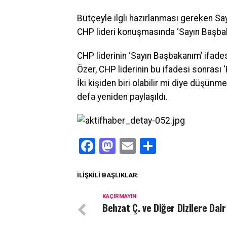
Bütçeyle ilgli hazırlanması gereken S
CHP lideri konuşmasında ‘Sayın Başbakan
CHP liderinin ‘Sayın Başbakanım’ ifades
Özer, CHP liderinin bu ifadesi sonrası
İki kişiden biri olabilir mi diye düşünm
defa yeniden paylaşıldı.
Facebook
Mastodon
Email
Share
İLIŞKILI BAŞLIKLAR:
KAÇIRMAYIN
Behzat Ç. ve Diğer Dizilere Dair