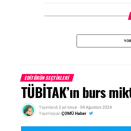
YOR
EDITÖRÜN SEÇTIKLERI
TÜBİTAK’ın burs mikta
Yayınlandı
2 yıl önce
-
04 Ağustos 2024
Yayımlayan
ÇOMÜ Haber