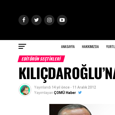
ANASAYFA
HAKKIMIZDA
YURTL
EDITÖRÜN SEÇTIKLERI
KILIÇDAROĞLU’N
Yayınlandı
14 yıl önce
-
11 Aralık 2012
Yayımlayan
ÇOMÜ Haber