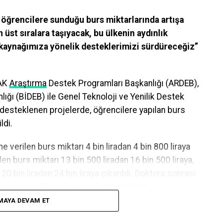
e öğrencilere sunduğu burs miktarlarında artışa
n üst sıralara taşıyacak, bu ülkenin aydınlık
 kaynağımıza yönelik desteklerimizi sürdüreceğiz”
AK
Araştırma
Destek Programları Başkanlığı (ARDEB),
ığı (BİDEB) ile Genel Teknoloji ve Yenilik Destek
 desteklenen projelerde, öğrencilere yapılan burs
ldi.
e verilen burs miktarı 4 bin liradan 4 bin 800 liraya
len burs miktarı 13 bin 500 liradan 16 bin 500 liraya,
20 bin liradan 24 bin liraya çıkarıldı. Doktora sonrası
n lira iken 32 bin lira olarak güncellendi.
MAYA DEVAM ET
Performans Programı’nda yer alan performans