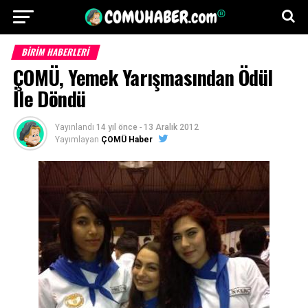
BİRİM HABERLERİ
ÇOMÜ, Yemek Yarışmasından Ödül
İle Döndü
Yayınlandı
14 yıl önce
-
13 Aralık 2012
Yayımlayan
ÇOMÜ Haber