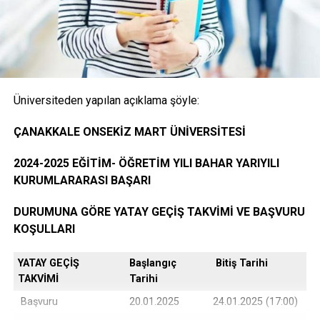
Onaylı Not belgesi (transkript); başvuruda bulunan
öğrencinin ayrılacağı kurumda okuduğu bütün
dersleri ve bu derslerden aldığı notları gösteren
belge.( E-Devlet, Elektronik imza ya da Islak İmzalı)
Üniversiteden yapılan açıklama şöyle:
Öğrencinin yerleştiği yıldaki LYS ve ÖSYS Sonuç
ÇANAKKALE ONSEKİZ MART ÜNİVERSİTESİ
Belgesi (İnternet çıktısı)
2024-2025 EĞİTİM- ÖĞRETİM YILI BAHAR YARIYILI
KURUMLARARASI BAŞARI
ÖSYM Yerleştirme Belgesi. (İnternet çıktısı)
DURUMUNA GÖRE YATAY GEÇİŞ TAKVİMİ VE BAŞVURU
KOŞULLARI
YATAY GEÇİŞ
Başlangıç
Bitiş Tarihi
DGS ile yerleşen öğrencilerin DGS Sonuç belgesi
TAKVİMİ
Tarihi
ve DGS Yerleştirme belgesi.(internet çıktısı
Başvuru
20.01.2025
24.01.2025 (17:00)