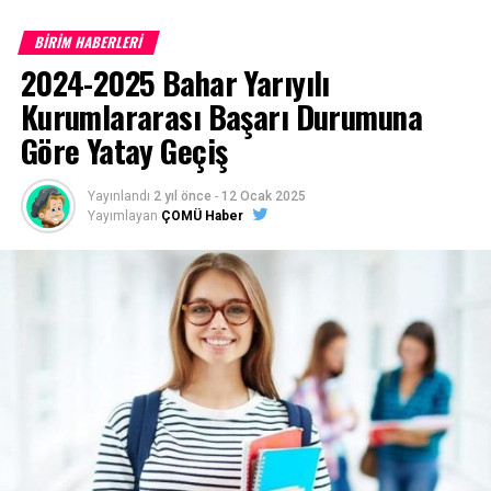
BİRİM HABERLERİ
Çanakkale Onsekiz Mart Üniversitesi son 10 yıla ait
2024-2025 Bahar Yarıyılı
program taban puanları için
TIKLAYINIZ
Kurumlararası Başarı Durumuna
Göre Yatay Geçiş
Başvurular
https://ubys.comu.edu.tr/
adresinden belirtilen
Yayınlandı
2 yıl önce
-
12 Ocak 2025
tarihler arasında online (internet) olarak yapılacaktır.
Yayımlayan
ÇOMÜ Haber
(Posta ile başvuru alınmayacaktır)
1- Merkezi Yerleştirme Puanı İle Yatay Geçiş Online
(İnternet) Başvurusunda Bulunan Öğrencilerden
İstenen Belgeler