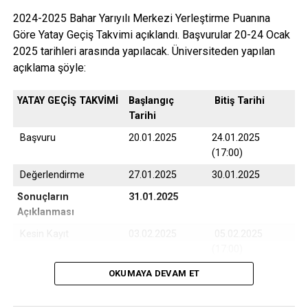
Yabancı Dildeki Yeni Kitaplar ÇOMÜ Kütüphanesinde
Okuyucularını Bekliyor
2024-2025 Bahar Yarıyılı Merkezi Yerleştirme Puanına
Göre Yatay Geçiş Takvimi açıklandı. Başvurular 20-24 Ocak
2025 tarihleri arasında yapılacak. Üniversiteden yapılan
açıklama şöyle:
YATAY GEÇİŞ TAKVİMİ
Başlangıç
Bitiş Tarihi
Tarihi
Başvuru
20.01.2025
24.01.2025
(17:00)
Değerlendirme
27.01.2025
30.01.2025
Sonuçların
31.01.2025
Açıklanması
Kesin Kayıt
03.02.2025
05.02.2025
(17:00)
Yedek Kayıt
06.02.2025
07.02.2025
OKUMAYA DEVAM ET
(17:00)