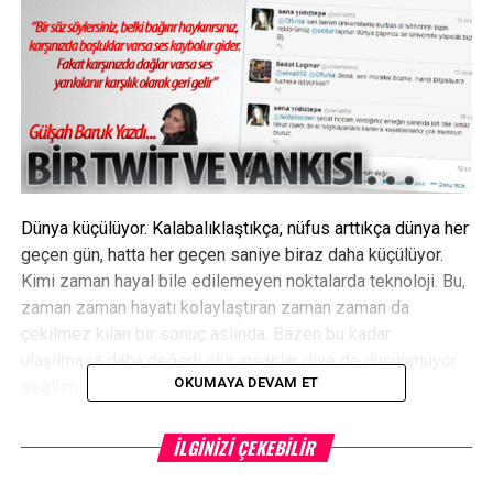
Dünya küçülüyor. Kalabalıklaştıkça, nüfus arttıkça dünya her
geçen gün, hatta her geçen saniye biraz daha küçülüyor.
Kimi zaman hayal bile edilemeyen noktalarda teknoloji. Bu,
zaman zaman hayatı kolaylaştıran zaman zaman da
çekilmez kılan bir sonuç aslında. Bazen bu kadar
ulaşılmasa daha değerli olur insanlar diye de düşünmüyor
OKUMAYA DEVAM ET
değilim.
Yazının tamamını 0kumak için
İLGINIZI ÇEKEBILIR