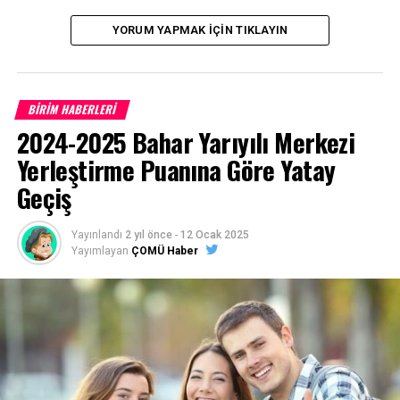
tıklayınız…
YORUM YAPMAK İÇIN TIKLAYIN
Facebook
Mastodon
Email
Share
İLIŞKILI BAŞLIKLAR:
BİRİM HABERLERİ
2024-2025 Bahar Yarıyılı Merkezi
BIR SONRAKI
Rektörlükten Kamuoyu Açıklaması
Yerleştirme Puanına Göre Yatay
KAÇIRMAYIN
Geçiş
ÇOMÜ’lü Öğrenci Kaza Kurbanı
Yayınlandı
2 yıl önce
-
12 Ocak 2025
Yayımlayan
ÇOMÜ Haber