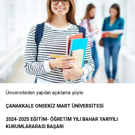
(Posta ile başvuru alınmayacaktır)
1- Merkezi Yerleştirme Puanı İle Yatay Geçiş Online
(İnternet) Başvurusunda Bulunan Öğrencilerden
İstenen Belgeler
Onaylı Not belgesi (transkript); başvuruda bulunan
öğrencinin ayrılacağı kurumda okuduğu bütün
dersleri ve bu derslerden aldığı notları gösteren
belge.( E-Devlet, Elektronik imza ya da Islak İmzalı)
Üniversiteden yapılan açıklama şöyle:
Öğrencinin yerleştiği yıldaki LYS ve ÖSYS Sonuç
ÇANAKKALE ONSEKİZ MART ÜNİVERSİTESİ
Belgesi (İnternet çıktısı)
2024-2025 EĞİTİM- ÖĞRETİM YILI BAHAR YARIYILI
KURUMLARARASI BAŞARI