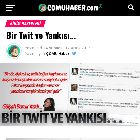
BİRİM HABERLERİ
Bir Twit ve Yankısı…
Yayınlandı
14 yıl önce
-
17 Aralık 2012
Yayımlayan
ÇOMÜ Haber