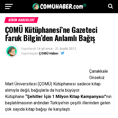
BİRİM HABERLERİ
ÇOMÜ Kütüphanesi’ne Gazeteci
Faruk Bilgin’den Anlamlı Bağış
Yayınlandı
14 yıl önce
-
21 Aralık 2012
Yayımlayan
ÇOMÜ Haber
Çanakkale
Onsekiz
Mart Üniversitesi (ÇOMÜ) Kütüphanesi sadece kitap
alımıyla değil, bağışlarla da hızla büyüyor.
Kütüphane
“Şehitler İçin 1 Milyon Kitap Kampanyası”
nın
başlatılmasının ardından Türkiye’nin çeşitli illerinden gelen
çok sayıda kitap bağışı ile karşılaştı.