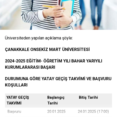
Onaylı Not belgesi (transkript); başvuruda bulunan
öğrencinin ayrılacağı kurumda okuduğu bütün
dersleri ve bu derslerden aldığı notları gösteren
belge.( E-Devlet, Elektronik imza ya da Islak İmzalı)
Üniversiteden yapılan açıklama şöyle:
Öğrencinin yerleştiği yıldaki LYS ve ÖSYS Sonuç
ÇANAKKALE ONSEKİZ MART ÜNİVERSİTESİ
Belgesi (İnternet çıktısı)
2024-2025 EĞİTİM- ÖĞRETİM YILI BAHAR YARIYILI
KURUMLARARASI BAŞARI
ÖSYM Yerleştirme Belgesi. (İnternet çıktısı)
DURUMUNA GÖRE YATAY GEÇİŞ TAKVİMİ VE BAŞVURU
KOŞULLARI
YATAY GEÇİŞ
Başlangıç
Bitiş Tarihi
DGS ile yerleşen öğrencilerin DGS Sonuç belgesi
TAKVİMİ
Tarihi
ve DGS Yerleştirme belgesi.(internet çıktısı
Başvuru
20.01.2025
24.01.2025 (17:00)