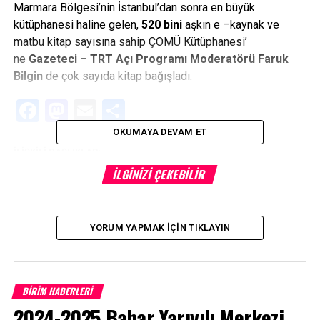
Marmara Bölgesi’nin İstanbul’dan sonra en büyük
kütüphanesi haline gelen,
520 bini
aşkın e –kaynak ve
matbu kitap sayısına sahip ÇOMÜ Kütüphanesi’
ne
Gazeteci – TRT Açı Programı Moderatörü Faruk
Bilgin
de çok sayıda kitap bağışladı.
Facebook
Mastodon
Email
Share
OKUMAYA DEVAM ET
İLIŞKILI BAŞLIKLAR:
İLGINIZI ÇEKEBILIR
BIR SONRAKI
Ezine MYO’da “ERP” Semineri Düzenlendi
KAÇIRMAYIN
Mühendislik Fakültesi Spor Şenlikleri Kupa Töreni
YORUM YAPMAK İÇIN TIKLAYIN
Gerçekleştirildi
BİRİM HABERLERİ
2024-2025 Bahar Yarıyılı Merkezi