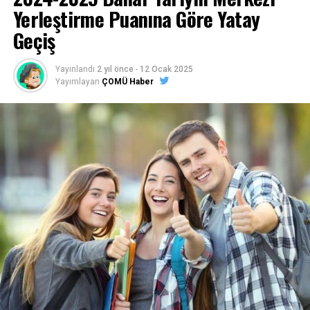
Yerleştirme Puanına Göre Yatay
Geçiş
Yayınlandı
2 yıl önce
-
12 Ocak 2025
Yayımlayan
ÇOMÜ Haber