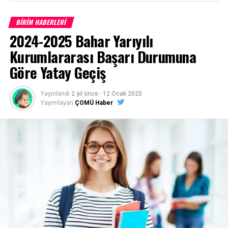
BİRİM HABERLERİ
Çanakkale Onsekiz Mart Üniversitesi son 10 yıla ait
2024-2025 Bahar Yarıyılı
program taban puanları için
TIKLAYINIZ
Kurumlararası Başarı Durumuna
Göre Yatay Geçiş
Başvurular
https://ubys.comu.edu.tr/
adresinden belirtilen
Yayınlandı
2 yıl önce
-
12 Ocak 2025
tarihler arasında online (internet) olarak yapılacaktır.
Yayımlayan
ÇOMÜ Haber
(Posta ile başvuru alınmayacaktır)
1- Merkezi Yerleştirme Puanı İle Yatay Geçiş Online
(İnternet) Başvurusunda Bulunan Öğrencilerden
İstenen Belgeler