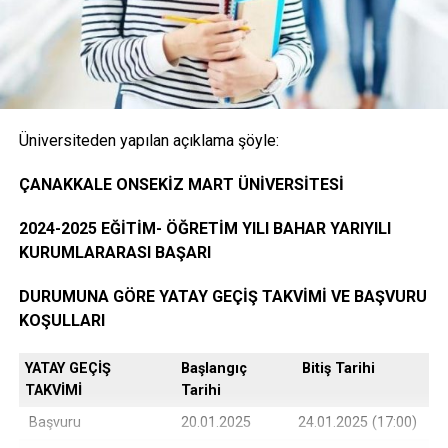
Onaylı Not belgesi (transkript); başvuruda bulunan
öğrencinin ayrılacağı kurumda okuduğu bütün
dersleri ve bu derslerden aldığı notları gösteren
belge.( E-Devlet, Elektronik imza ya da Islak İmzalı)
Üniversiteden yapılan açıklama şöyle:
Öğrencinin yerleştiği yıldaki LYS ve ÖSYS Sonuç
ÇANAKKALE ONSEKİZ MART ÜNİVERSİTESİ
Belgesi (İnternet çıktısı)
2024-2025 EĞİTİM- ÖĞRETİM YILI BAHAR YARIYILI
KURUMLARARASI BAŞARI
ÖSYM Yerleştirme Belgesi. (İnternet çıktısı)
DURUMUNA GÖRE YATAY GEÇİŞ TAKVİMİ VE BAŞVURU
KOŞULLARI
YATAY GEÇİŞ
Başlangıç
Bitiş Tarihi
DGS ile yerleşen öğrencilerin DGS Sonuç belgesi
TAKVİMİ
Tarihi
ve DGS Yerleştirme belgesi.(internet çıktısı
Başvuru
20.01.2025
24.01.2025 (17:00)