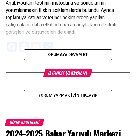
Antibiyogram testinin metoduna ve sonuçlarının
yorumlanmasın ilişkin açıklamalarda bulundu. Ayrıca
toplantıya katılan veteriner hekimlerden yapılan
çalışmaların daha etkili olması amacıyla konu ile ilgili
görüşleri ve düşünceleri de alındı.
Facebook
Mastodon
Email
Share
OKUMAYA DEVAM ET
İLIŞKILI BAŞLIKLAR:
İLGINIZI ÇEKEBILIR
BIR SONRAKI
Bayramiç MYO’da Yönetim Öğrenci Buluşması
KAÇIRMAYIN
ÇOMÜ 2012-2015 Diploma Eki Etiketini Almaya Hak
YORUM YAPMAK İÇIN TIKLAYIN
Kazandı
BİRİM HABERLERİ
2024-2025 Bahar Yarıyılı Merkezi