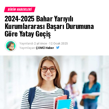
BİRİM HABERLERİ
Çanakkale Onsekiz Mart Üniversitesi son 10 yıla ait
2024-2025 Bahar Yarıyılı
program taban puanları için
TIKLAYINIZ
Kurumlararası Başarı Durumuna
Göre Yatay Geçiş
Başvurular
https://ubys.comu.edu.tr/
adresinden belirtilen
Yayınlandı
2 yıl önce
-
12 Ocak 2025
tarihler arasında online (internet) olarak yapılacaktır.
Yayımlayan
ÇOMÜ Haber
(Posta ile başvuru alınmayacaktır)
1- Merkezi Yerleştirme Puanı İle Yatay Geçiş Online
(İnternet) Başvurusunda Bulunan Öğrencilerden
İstenen Belgeler