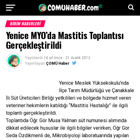
BİRİM HABERLERİ
Yenice MYO’da Mastitis Toplantısı
Gerçekleştirildi
Yayınlandı
14 yıl önce
-
21 Aralık 2012
Yayımlayan
ÇOMÜ Haber
Yenice Meslek Yüksekokulu’nda
İlçe Tarım Müdürlüğü ve Çanakkale
İli Süt Üreticileri Birliği yetkilileri ve bölgede hizmet veren
veteriner hekimlerin katıldığı “Mastitis Hastalığı” ile ilgili
toplantı gerçekleştirildi.
Toplantıda Öğr. Gör Musa Yalman süt numunesi alımında
dikkat edilecek hususlar ile ilgili bilgiler verirken, Öğr Gör.
Seda Özdikmenli de, Mikrobiyoloji laboratuarında yapılan