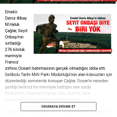
Emekli
Deniz Albay
M.Haluk
Çağlar, Seyit
Onbaşı’nın
sırtladığı
276 kiloluk
mermiyle
Fransız
zırhlısı Ocean’ı batırmasının gerçek olmadığını iddia etti.
Gelibolu Tarihi Milli Parkı Müdürlüğü’nün alan kılavuzları için
düzenlediği seminerde konuşan Çağlar, Ocean’ın nereden
geldiği belirsiz bir mermiyle battığını öne sürdü.
Rehberlere dağıtılan kitaptan olay çıkarıldı, artık
ziyaretçilere Seyit Onbaşı anlatılmayacak.
OKUMAYA DEVAM ET
FIRANSIZ ZIRHLISINI SEYİT ONBAŞI BATIRMADI