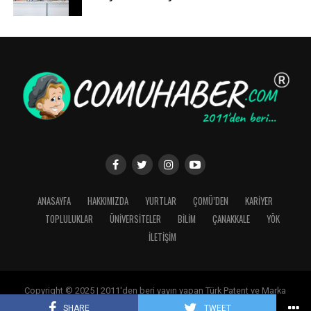
ANASAYFA
HAKKIMIZDA
YURTLAR
ÇOMÜ’DEN
KARİYER
TOPLULUKLAR
ÜNİVERSİTELER
BİLİM
ÇANAKKALE
YÖK
İLETİŞİM
Copyright © 2025 | 2011'den beri yayın yapan Türk Patent ve Marka
Kurumu'ndan tescilli üniversite öğrencilerinin web haber sitesi |
SHARE
TWEET