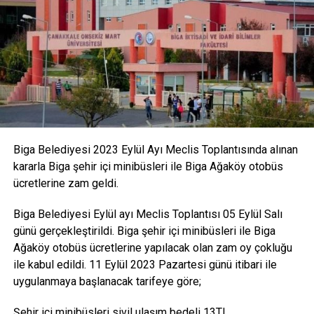
kahramanlığı 8 dilde anlatılıyor. Seyit Onbaşı’nın sırtındaki
merminin topa yerleştirme heykellerinin de bulunduğu
salonda, atılan top mermisinin Ocean zırhlısına isabet
edilmesi de dev ekrana yansıtılıyor.
ÖNCE TOPLA VURULDU SONRA MAYINA ÇARPTI
Atatürk ve Çanakkale Savaşlarını Araştırma Merkezi
Müdürü Yrd. Doç. Dr. Mithat Atabay, yaptıkları araştırmaların
Biga Belediyesi 2023 Eylül Ayı Meclis Toplantısında alınan
Seyit Onbaşı olayının doğru olduğunu gösterdiğini
kararla Biga şehir içi minibüsleri ile Biga Ağaköy otobüs
belirtiyor. Ocean zırhlısının Seyit Onbaşı ve arkadaşlarının
ücretlerine zam geldi.
attığı topla hasar aldığını, ardından mayına çarparak
battığını söylüyor. Çanakkale Savaşları’ndan çok sayıda
Biga Belediyesi Eylül ayı Meclis Toplantısı 05 Eylül Salı
kahraman çıktığını, Seyit Onbaşı’nın da bunlardan biri
günü gerçekleştirildi. Biga şehir içi minibüsleri ile Biga
olduğunu anlatan Atabay, ziyaretçilerin bu kahramanları
Ağaköy otobüs ücretlerine yapılacak olan zam oy çokluğu
bilmesi gerektiğini sözlerine ekliyor.
ile kabul edildi. 11 Eylül 2023 Pazartesi günü itibari ile
uygulanmaya başlanacak tarifeye göre;
ensonhaber
Şehir içi minibüsleri sivil ulaşım bedeli 13TL