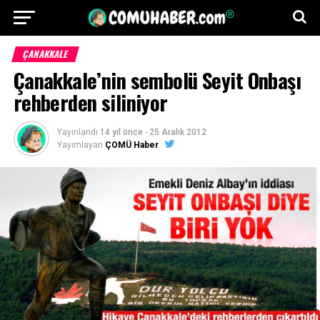
ÇANAKKALE
Çanakkale’nin sembolü Seyit Onbaşı
rehberden siliniyor
Yayınlandı
14 yıl önce
-
25 Aralık 2012
Yayımlayan
ÇOMÜ Haber