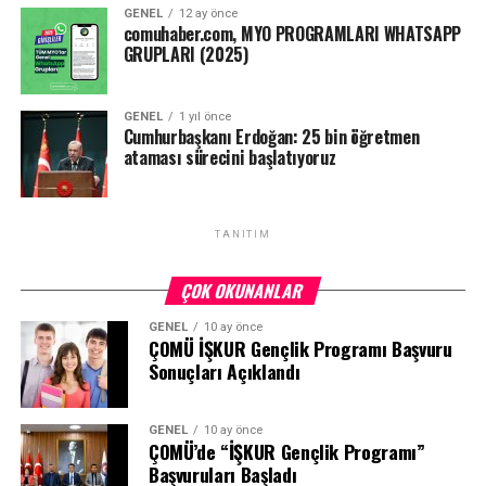
GENEL
12 ay önce
comuhaber.com, MYO PROGRAMLARI WHATSAPP
GRUPLARI (2025)
GENEL
1 yıl önce
Cumhurbaşkanı Erdoğan: 25 bin öğretmen
ataması sürecini başlatıyoruz
TANITIM
ÇOK OKUNANLAR
GENEL
10 ay önce
ÇOMÜ İŞKUR Gençlik Programı Başvuru
Sonuçları Açıklandı
GENEL
10 ay önce
ÇOMÜ’de “İŞKUR Gençlik Programı”
Başvuruları Başladı