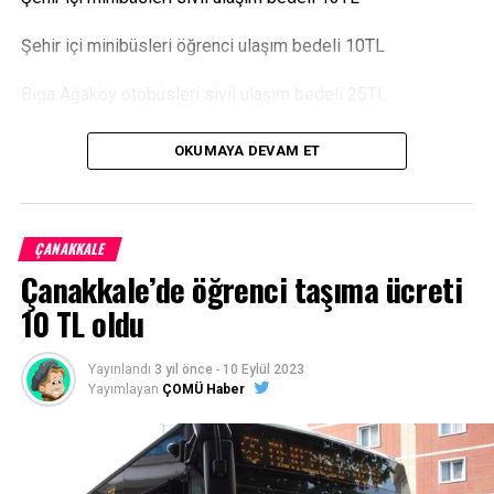
Facebook
Mastodon
Email
Share
Şehir içi minibüsleri öğrenci ulaşım bedeli 10TL
İLIŞKILI BAŞLIKLAR:
Biga Ağaköy otobüsleri sivil ulaşım bedeli 25TL
BIR SONRAKI
ERDOĞAN: O ODTÜ’LÜ PROF’LAR MESLEĞİ BIRAKSIN
Biga Ağaköy otobüsleri öğrenci ulaşım bedeli 18TL olarak
OKUMAYA DEVAM ET
belirlendi.
KAÇIRMAYIN
Levent Kırca’dan meslektaşlarına ağır hakaret
Kaynak:
https://bigacarsambapostasi.com/
ÇANAKKALE
Facebook
Mastodon
Email
Share
Çanakkale’de öğrenci taşıma ücreti
10 TL oldu
Yayınlandı
3 yıl önce
-
10 Eylül 2023
Yayımlayan
ÇOMÜ Haber