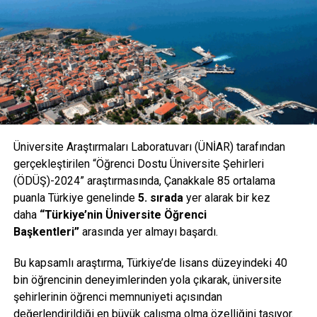
Hacıalioğlu, ders notlarını kitaplaştırdıklarını ve hocaların
anlattıklarına hiçbir şekilde müdahale etmediklerini söyledi.
AKINTIYA KAPILIP SÜRÜKLENMİŞ
Rehberlere dağıtılan kitapta, Fransız zırhlısı Ocean’ın batma
hadisesi şu sözlerle anlatılıyor: “
Ocean, Dardanos ve
Soğanlıdere bataryalarının yoğun ateşleri altında çekilip
yaklaşık saat 18.05’te Irresistible’ın 1 mil uzağına geldi.
Sancak yönünde bir patlama oldu. Mayına çarpmıştı.
Üniversite Araştırmaları Laboratuvarı (ÜNİAR) tarafından
Pusulası ve üst köprüsü tahribe uğramış, baş ve kıç
gerçekleştirilen “Öğrenci Dostu Üniversite Şehirleri
geçitleri suyla dolmuş, dümen yekesi alabanda iskelede
(ÖDÜŞ)-2024” araştırmasında, Çanakkale 85 ortalama
sıkışıp kalmıştı. Irresistible ve Ocean’ı kurtarmakla
puanla Türkiye genelinde
5. sırada
yer alarak bir kez
görevli muhripler, gece yarısına kadar boğaz içinde
daha
“Türkiye’nin Üniversite Öğrenci
aradılarsa da izlerine rastlayamadı. Türk kaynaklarına
Başkentleri”
arasında yer almayı başardı.
göre ise Irresistible, anafora tutularak Türk topçusunun
Bu kapsamlı araştırma, Türkiye’de lisans düzeyindeki 40
menziline girmiş, kıyı bataryaları ve Dardanos’un ateşleri
bin öğrencinin deneyimlerinden yola çıkarak, üniversite
altında saat 19.30’da, Ocean da akıntıyla Morto
şehirlerinin öğrenci memnuniyeti açısından
Körfezi’ne sürüklenmiş ve 22.30’da batmıştır.”
değerlendirildiği en büyük çalışma olma özelliğini taşıyor.