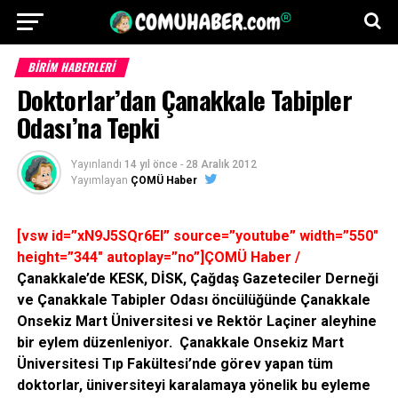
BİRİM HABERLERİ
Doktorlar’dan Çanakkale Tabipler
Odası’na Tepki
Yayınlandı
14 yıl önce
-
28 Aralık 2012
Yayımlayan
ÇOMÜ Haber
[vsw id=”xN9J5SQr6EI” source=”youtube” width=”550″
height=”344″ autoplay=”no”]ÇOMÜ Haber /
Çanakkale’de KESK, DİSK, Çağdaş Gazeteciler Derneği
ve Çanakkale Tabipler Odası öncülüğünde Çanakkale
Onsekiz Mart Üniversitesi ve Rektör Laçiner aleyhine
bir eylem düzenleniyor. Çanakkale Onsekiz Mart
Üniversitesi Tıp Fakültesi’nde görev yapan tüm
doktorlar, üniversiteyi karalamaya yönelik bu eyleme