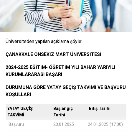
Onaylı Not belgesi (transkript); başvuruda bulunan
öğrencinin ayrılacağı kurumda okuduğu bütün
dersleri ve bu derslerden aldığı notları gösteren
Facebook
Mastodon
Email
Share
belge.( E-Devlet, Elektronik imza ya da Islak İmzalı)
Üniversiteden yapılan açıklama şöyle:
İLIŞKILI BAŞLIKLAR:
BIR SONRAKI
Öğrencinin yerleştiği yıldaki LYS ve ÖSYS Sonuç
ÇANAKKALE ONSEKİZ MART ÜNİVERSİTESİ
REKTÖR LAÇİNER, İSTİFA ÇAĞRILARINA CEVAP VERDİ
Belgesi (İnternet çıktısı)
2024-2025 EĞİTİM- ÖĞRETİM YILI BAHAR YARIYILI
KAÇIRMAYIN
BİZİ NEDEN SOKAĞA ÇAĞIRIYORSUNUZ?
KURUMLARARASI BAŞARI
ÖSYM Yerleştirme Belgesi. (İnternet çıktısı)
DURUMUNA GÖRE YATAY GEÇİŞ TAKVİMİ VE BAŞVURU
KOŞULLARI
YATAY GEÇİŞ
Başlangıç
Bitiş Tarihi
DGS ile yerleşen öğrencilerin DGS Sonuç belgesi
TAKVİMİ
Tarihi
ve DGS Yerleştirme belgesi.(internet çıktısı
Başvuru
20.01.2025
24.01.2025 (17:00)