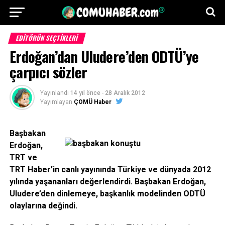
EDITÖRÜN SEÇTIKLERI
Erdoğan’dan Uludere’den ODTÜ’ye
çarpıcı sözler
Yayınlandı
14 yıl önce
-
28 Aralık 2012
Yayımlayan
ÇOMÜ Haber
Başbakan
Erdoğan,
TRT ve
TRT Haber’in canlı yayınında Türkiye ve dünyada 2012
yılında yaşananları değerlendirdi. Başbakan Erdoğan,
Uludere’den dinlemeye, başkanlık modelinden ODTÜ
olaylarına değindi.