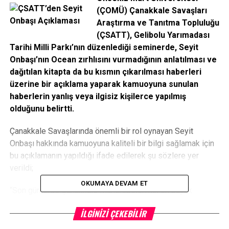
(ÇOMÜ) Çanakkale Savaşları
Araştırma ve Tanıtma Topluluğu
(ÇSATT), Gelibolu Yarımadası
Tarihi Milli Parkı’nın düzenlediği seminerde, Seyit
Onbaşı’nın Ocean zırhlısını vurmadığının anlatılması ve
dağıtılan kitapta da bu kısmın çıkarılması haberleri
üzerine bir açıklama yaparak kamuoyuna sunulan
haberlerin yanlış veya ilgisiz kişilerce yapılmış
olduğunu belirtti.
Çanakkale Savaşlarında önemli bir rol oynayan Seyit
Onbaşı hakkında kamuoyuna kaliteli bir bilgi sağlamak için
bu açıklamanın yapıldığı ifade edilerek şu sözlere yer
verildi;
OKUMAYA DEVAM ET
“Son günlerde Çanakkale Muharebeleri’nin en büyük
kahramanlarından biri olan Seyit Onbaşı ile ilgili görsel ve
İLGINIZI ÇEKEBILIR
yazılı basında çıkan asılsız ve yanlış haberlerden dolayı
üzgün olduğumuzu belirtmek isteriz. Bundan yaklaşık bir