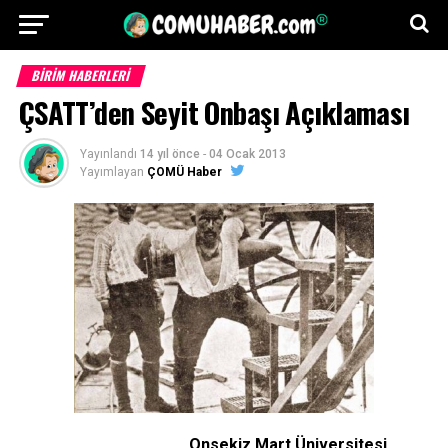
BİRİM HABERLERİ
ÇSATT’den Seyit Onbaşı Açıklaması
Yayınlandı
14 yıl önce
-
04 Ocak 2013
Yayımlayan
ÇOMÜ Haber
Onsekiz Mart Üniversitesi