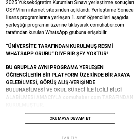
2025 Yükseköğretim Kurumları Sınavı yerleştirme sonuçları
(15.10.2007 tarihinden sonra doğanlar) başvurusu kabul
itibarıyla görevlerine başlayacak” dedi.
ÖSYM’nin internet sitesinden açıklandı. Yerleştirme Sonucu
edilmeyecektir.
lisans programlarına yerleşen 1. sınıf öğrencileri aşağıda
Öğrencilerin süreci doğru takip etmeleri için İŞKUR’un
yerleştiği programın üzerine tıklayarak comuhaber.com
KAZANAN ÖĞRENCİ LİSTESİ İÇİN TIKLAYINIZ
sosyal medya hesaplarını izlemelerinin önemine değinen
tarafından kurulan WhatsApp grubuna erişebilir.
Yavuz, “Başvurularda sık yapılan hatalar, doğru başvuru
Facebook
Mastodon
Email
Share
yöntemleri ve hangi birimlerde görev alınacağı gibi bilgiler
“ÜNİVERSİTE TARAFINDAN KURULMUŞ RESMİ
düzenli olarak paylaşılacak. Planlandığı şekilde ilerlemesi
WHATSAPP GRUBU” DİYE BİR ŞEY YOKTUR!
halinde program 10 Kasım 2025 – 26 Haziran 2026
tarihleri arasında kesintisiz olarak sürdürülecek” ifadelerini
BU GRUPLAR AYNI PROGRAMA YERLEŞEN
kullandı.
ÖĞRENCİLERİN BİR PLATFORM ÜZERİNDE BİR ARAYA
GELEBİLMESİ, GÖRÜŞ ALIŞ-VERİŞİNDE
“Hedef: 1580 Öğrencinin Programa Katılımı”
BULUNABİLMESİ VE OKUL SÜRECİ İLE İLGİLİ BİLGİ
ALABİLMESİ AMACIYLA comuhaber.com TARAFINDAN
Yavuz, bu yıl belirlenen 1.580 kontenjanın tamamının
KURULMUŞTUR.
dolmasını hedeflediklerini belirterek, “İstiyoruz ki 10 Kasım
itibarıyla tüm öğrenciler görevlerine başlasın. Bu süreçte
GRUPLARA KATILIM TAMAMEN GÖNÜLLÜLÜK
OKUMAYA DEVAM ET
Üniversitemizin Sağlık Kültür Spor Dairesi ile koordinasyon
ESASINA DAYANMAKTADIR. GEREKLİ ŞARTLARI
çok önemli. Evrakların eksiksiz tamamlanmasıyla süreci
TAŞIYIP GRUBA KENDİ İSTEĞİ İLE İSTEK ATANLAR
aksamadan yürütmeyi planlıyoruz” diye konuştu.
TANITIM