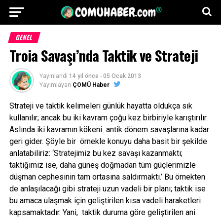
GENEL
Troia Savaşı’nda Taktik ve Strateji
Yayınlandı
14 yıl önce
-
05 Ocak 2013
Yayımlayan
ÇOMÜ Haber
Strateji ve taktik kelimeleri günlük hayatta oldukça sık
kullanılır; ancak bu iki kavram çoğu kez birbiriyle karıştırılır.
Aslında iki kavramın kökeni antik dönem savaşlarına kadar
geri gider. Şöyle bir örnekle konuyu daha basit bir şekilde
anlatabiliriz: ‘Stratejimiz bu kez savaşı kazanmaktı;
taktiğimiz ise, daha güneş doğmadan tüm güçlerimizle
düşman cephesinin tam ortasına saldırmaktı.’ Bu örnekten
de anlaşılacağı gibi strateji uzun vadeli bir planı; taktik ise
bu amaca ulaşmak için geliştirilen kısa vadeli haraketleri
kapsamaktadır. Yani, taktik duruma göre geliştirilen ani