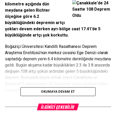
kilometre açığında dün
meydana gelen Richter
ölçeğine göre 6.2
büyüklüğündeki depremin artçı
şokları devam ederken ayrı bölge saat 17.41’de 5
büyüklüğünde artçı şok korkuttu.
Boğaziçi Üniversitesi Kandilli Rasathanesi Deprem
Araştırma Enstitüsü’nün merkez üssünü Ege Denizi olarak
saptadığı deprem yerin 6.4 kilometre derinliğinde meydana
geldi. Bugün akşama kadar büyüklükleri 2.3 ile 3.8 arasında
değişen 108 artçı şokun ardından gelen 5 büyüklüğündeki
deprem, Bozcaada başta olmak üzere Çanakkale,ve
Balıkesir’in sahil kesimi ile Edirne’nin Saros Körfezi’ndeki
yerleşim merkezlerinde hissedildi.
OKUMAYA DEVAM ET
CAN KAYBI VE HASAR YOK
İLGINIZI ÇEKEBILIR
Ege Denizi’nde bu akşam saat 17.41’de meydana gelen