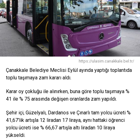
https://ulasim.canakkale.bel.tr/
Çanakkale Belediye Meclisi Eylül ayında yaptığı toplantıda
toplu taşımaya zam kararı aldı.
Karar oy çokluğu ile alınırken, buna göre toplu taşımaya %
41 ile % 75 arasında değişen oranlarda zam yapıldı.
Şehir içi, Güzelyalı, Dardanos ve Çınarlı tam yolcu ücreti %
41,67’lik artışla 12 liradan 17 liraya, aynı hattaki öğrenci
yolcu ücreti ise % 66,67 artışla altı liradan 10 liraya
yükseldi.