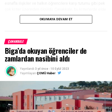
esnafla ilişkiler ve halkın öğrencilere karşı tutumu gibi pek
çok kriter üzerinden ölçüldü. Çanakkale, bu kriterlerde elde
ettiği yüksek memnuniyet düzeyiyle A+ seviyesinde yer
OKUMAYA DEVAM ET
aldı.
Facebook
Mastodon
Email
Share
ÇANAKKALE
Biga’da okuyan öğrenciler de
zamlardan nasibini aldı
Yayınlandı
3 yıl önce
-
10 Eylül 2023
Yayımlayan
ÇOMÜ Haber