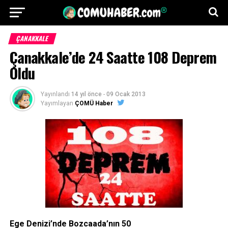
ÇANAKKALE
Çanakkale’de 24 Saatte 108 Deprem
Oldu
Yayınlandı
14 yıl önce
-
09 Ocak 2013
Yayımlayan
ÇOMÜ Haber
Ege Denizi’nde Bozcaada’nın 50