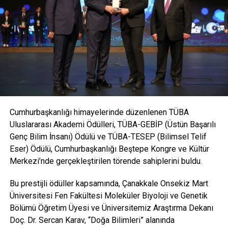
Yerbilimcilerin yalnızca nerede deprem olabileceğini
kestirebildiklerini, depremin büyüklüğünü tahmin
edebildiklerini anlatan Boğaziçi Üniversitesi Kandilli
Rasathanesi ve Deprem Araştırma Enstitüsü Ulusal
Deprem İzleme Merkezi Müdürü Dr. Doğan Kalafat
açıklamalarını şu şekilde sürdürdü: Ama ne zaman deprem
olacağı konusanda bir şey söylememiz mümkün değil.
Yapabileceğimiz şu: ‘O bölgedeki olan depremlerin
periyotlarına bakabiliriz’. İstatistik metodlar hata payları
Cumhurbaşkanlığı himayelerinde düzenlenen TÜBA
içeriyor.”….
Uluslararası Akademi Ödülleri, TÜBA-GEBİP (Üstün Başarılı
DEPREMİN ARDINDAN DEPREMİN BÜYÜKLÜĞÜ
Genç Bilim İnsanı) Ödülü ve TÜBA-TESEP (Bilimsel Telif
KONUSUNDA YAŞANAN KARIŞIKLIK
Eser) Ödülü, Cumhurbaşkanlığı Beştepe Kongre ve Kültür
Merkezi’nde gerçekleştirilen törende sahiplerini buldu.
Depremin ardından büyüklük konusunda yaşanan
karışıklığın nedenine de değerlendiren Kalafat, bunun
Bu prestijli ödüller kapsamında, Çanakkale Onsekiz Mart
nedenini deprem büyüklüğü konusunda farklı ölçüler
Üniversitesi Fen Fakültesi Moleküler Biyoloji ve Genetik
kullanılmasına bağladı
Bölümü Öğretim Üyesi ve Üniversitemiz Araştırma Dekanı
Doç. Dr. Sercan Karav, “Doğa Bilimleri” alanında