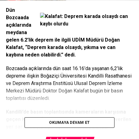
Dün
Bozcaada
açıklarında
meydana
gelen 6.2’lik deprem ile ilgili UDİM Müdürü Doğan
Kalafat, “Deprem karada olsaydı, yıkıma ve can
kaybına neden olabilirdi.” dedi.
Bozcaada açıklarında dün saat 16.16’da yaşanan 6,2’lik
depreme ilişkin Boğaziçi Üniversitesi Kandilli Rasathanesi
ve Deprem Araştırma Enstitüsü Ulusal Deprem İzleme
Merkezi Müdürü Doktor Doğan Kalafat bugün bir basın
toplantısı düzenledi.
Kandilli’de basın toplantısında kameraların karşısına
geçen Kalafat, ‘Kuzey Ege Denizi Depremi’ adı verilen
OKUMAYA DEVAM ET
yer sarsıntısıyla ilgili açıklamalarda bulundu.