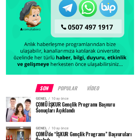
olarak artacak. Hedefimiz Denizcilik MYO’yu ülkemizin
alanında en iyi okullarından biri haline getirmek” dedi.
Facebook
Mastodon
Email
Share
SON
POPULAR
VIDEO
GENEL
10 ay önce
ÇOMÜ İŞKUR Gençlik Programı Başvuru
Sonuçları Açıklandı
GENEL
10 ay önce
ÇOMÜ’de “İŞKUR Gençlik Programı” Başvuruları
Başladı