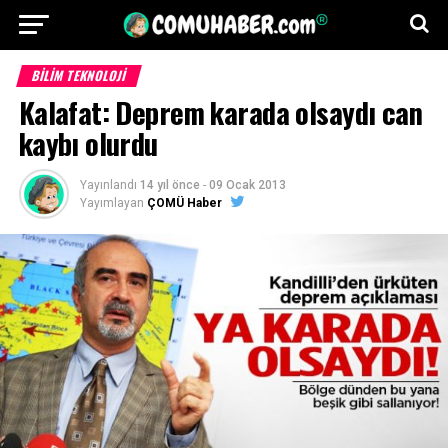
BILIM TEKNOLOJI
Kalafat: Deprem karada olsaydı can
kaybı olurdu
Yayınlandı
14 yıl önce
-
09 Ocak 2013
Yayımlayan
ÇOMÜ Haber