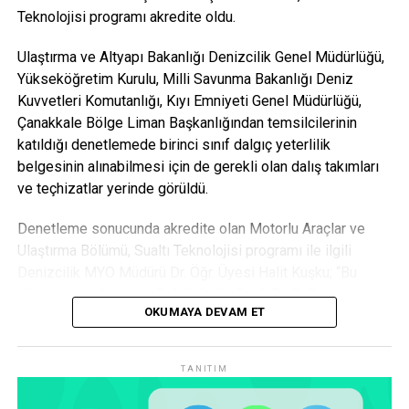
Teknolojisi programı akredite oldu.
Ulaştırma ve Altyapı Bakanlığı Denizcilik Genel Müdürlüğü,
Yükseköğretim Kurulu, Milli Savunma Bakanlığı Deniz
Kuvvetleri Komutanlığı, Kıyı Emniyeti Genel Müdürlüğü,
Çanakkale Bölge Liman Başkanlığından temsilcilerinin
katıldığı denetlemede birinci sınıf dalgıç yeterlilik
belgesinin alınabilmesi için de gerekli olan dalış takımları
ve teçhizatlar yerinde görüldü.
Denetleme sonucunda akredite olan Motorlu Araçlar ve
Ulaştırma Bölümü, Sualtı Teknolojisi programı ile ilgili
Denizcilik MYO Müdürü Dr. Öğr. Üyesi Halit Kuşku; “Bu
süreçte emeği geçen Rektörümüz Prof. Dr. R. Cüneyt
OKUMAYA DEVAM ET
Erenoğlu, kurumsal akreditasyondan sorumlu Rektör
Yardımcımız Prof. Dr. Dinçay Köksal ve tüm üniversite
yönetim kadrolarımıza teşekkür ederim. Kurumsal
TANITIM
aidiyetimizi güçlendirerek üniversitemizi daha yüksek bir
çıtaya çıkartacağız. Eğitim ve öğretim kalitemiz buna bağlı