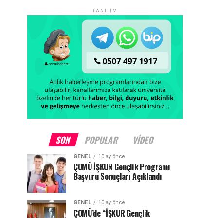
TANITIM
SON
POPULAR
VIDEO
GENEL
10 ay önce
ÇOMÜ İŞKUR Gençlik Programı
Başvuru Sonuçları Açıklandı
GENEL
10 ay önce
ÇOMÜ’de “İŞKUR Gençlik