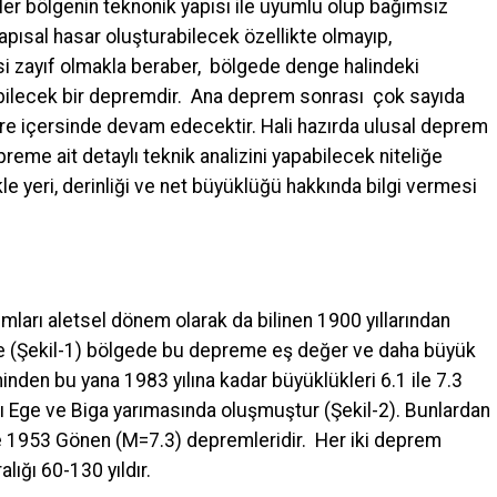
er bölgenin teknonik yapısı ile uyumlu olup bağımsız
 yapısal hasar oluşturabilecek özellikte olmayıp,
isi zayıf olmakla beraber, bölgede denge halindeki
ebilecek bir depremdir. Ana deprem sonrası çok sayıda
üre içersinde devam edecektir. Hali hazırda ulusal deprem
reme ait detaylı teknik analizini yapabilecek niteliğe
kle yeri, derinliği ve net büyüklüğü hakkında bilgi vermesi
ları aletsel dönem olarak da bilinen 1900 yıllarından
e (Şekil-1) bölgede bu depreme eş değer ve daha büyük
den bu yana 1983 yılına kadar büyüklükleri 6.1 ile 7.3
 Ege ve Biga yarımasında oluşmuştur (Şekil-2). Bunlardan
e 1953 Gönen (M=7.3) depremleridir. Her iki deprem
lığı 60-130 yıldır.