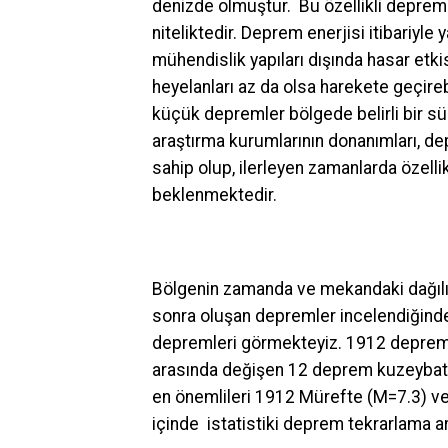
denizde olmuştur. Bu özellikli depreml
niteliktedir. Deprem enerjisi itibariyle
mühendislik yapıları dışında hasar etk
heyelanları az da olsa harekete geçir
küçük depremler bölgede belirli bir s
araştırma kurumlarının donanımları, dep
sahip olup, ilerleyen zamanlarda özelli
beklenmektedir.
Bölgenin zamanda ve mekandaki dağılım
sonra oluşan depremler incelendiğind
depremleri görmekteyiz. 1912 depremin
arasında değişen 12 deprem kuzeybatı
en önemlileri 1912 Mürefte (M=7.3) v
içinde istatistiki deprem tekrarlama ara