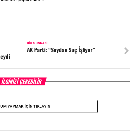
BIR SONRAKI
k
AK Parti: “Soydan Suç İşliyor”
deydi
İLGINIZI ÇEKEBILIR
UM YAPMAK İÇIN TIKLAYIN