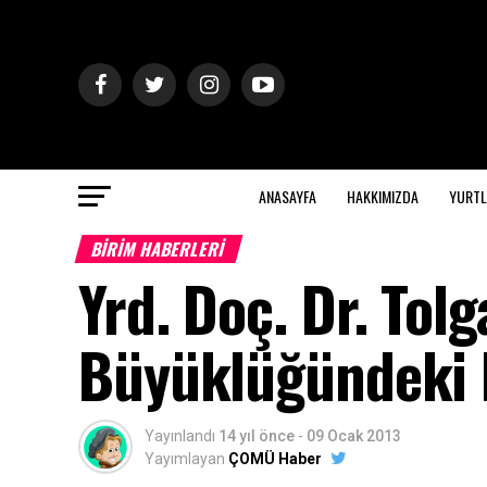
ANASAYFA
HAKKIMIZDA
YURTL
BİRİM HABERLERİ
Yrd. Doç. Dr. Tolg
Büyüklüğündeki 
Yayınlandı
14 yıl önce
-
09 Ocak 2013
Yayımlayan
ÇOMÜ Haber