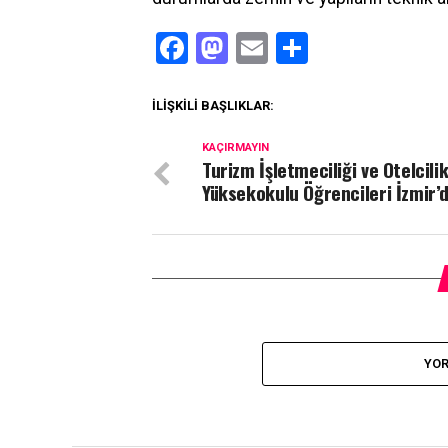
Facebook
Mastodon
Email
Share
İLIŞKILI BAŞLIKLAR:
KAÇIRMAYIN
Turizm İşletmeciliği ve Otelcili
Yüksekokulu Öğrencileri İzmir’
YOR