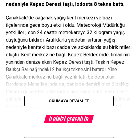
nedeniyle Kepez Deresi taştı, lodosta 8 tekne battı.
Çanakkale’de sağanak yağış kent merkezi ve bazı
ilçelerinde gece boyu etkili oldu. Meteoroloji Müdürlüğü
yetkilileri, son 24 saatte metrekareye 32 kilogram yağış
düştüğünü bildirdi. Aralıklarla şiddetini arttıran yağış
nedeniyle kentteki bazı cadde ve sokaklarda su birikintileri
oluştu. Kent merkezine bağlı Kepez Beldesi’nde, limanının
yanından denize akan Kepez Deresi taştı. Taşkın Kepez
Balıkçı Barınağı’ndaki 2 balıkçı teknesini batırdı. Yine
Çanakkale merkezine bağlı yazlık tatil beldesi olan
Dardanos Mahallesi’nde de, denizde demirli olan 6 balıkçı
teknesi gece etkili olan lodos nedeniyle battı. Bazı tekne
sahipleri sabah batan teknelerinin içindeki suyu boşaltmak
OKUMAYA DEVAM ET
için büyük çaba harcadı. Bir balıkçı, batan teknesindeki
suyu boşaltıp, tekrar yüzdürebilmek için uğraşırken, bir
İLGINIZI ÇEKEBILIR
yandan da dalgalarla da mücadele etmeye çalıştı.
canakkaleninrehberi