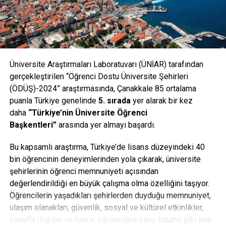
Üniversite Araştırmaları Laboratuvarı (ÜNİAR) tarafından
gerçekleştirilen “Öğrenci Dostu Üniversite Şehirleri
(ÖDÜŞ)-2024” araştırmasında, Çanakkale 85 ortalama
puanla Türkiye genelinde
5. sırada
yer alarak bir kez
daha
“Türkiye’nin Üniversite Öğrenci
Başkentleri”
arasında yer almayı başardı.
Facebook
Mastodon
Email
Share
Bu kapsamlı araştırma, Türkiye’de lisans düzeyindeki 40
bin öğrencinin deneyimlerinden yola çıkarak, üniversite
İLIŞKILI BAŞLIKLAR:
şehirlerinin öğrenci memnuniyeti açısından
değerlendirildiği en büyük çalışma olma özelliğini taşıyor.
BIR SONRAKI
100. Yıla 96 Milyon Ödenek Çıktı
Öğrencilerin yaşadıkları şehirlerden duyduğu memnuniyet,
ulaşım olanakları, güvenlik, sosyal ve kültürel etkinlikler,
KAÇIRMAYIN
esnafla ilişkiler ve halkın öğrencilere karşı tutumu gibi pek
Bayramiç’te Dere Taştı