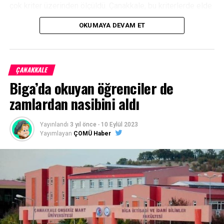
çok kriter üzerinden ölçüldü. Çanakkale, bu kriterlerde elde
ettiği yüksek memnuniyet düzeyiyle A+ seviyesinde yer
OKUMAYA DEVAM ET
aldı.
Facebook
Mastodon
Email
Share
ÇANAKKALE
Biga’da okuyan öğrenciler de
zamlardan nasibini aldı
Yayınlandı
3 yıl önce
-
10 Eylül 2023
Yayımlayan
ÇOMÜ Haber