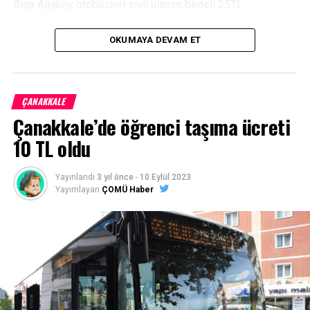
Biga Ağaköy otobüsleri sivil ulaşım bedeli 25TL
Biga Ağaköy otobüsleri öğrenci ulaşım bedeli 18TL olarak
OKUMAYA DEVAM ET
belirlendi.
Kaynak:
https://bigacarsambapostasi.com/
ÇANAKKALE
Facebook
Mastodon
Email
Share
Çanakkale’de öğrenci taşıma ücreti
10 TL oldu
Yayınlandı
3 yıl önce
-
10 Eylül 2023
Yayımlayan
ÇOMÜ Haber