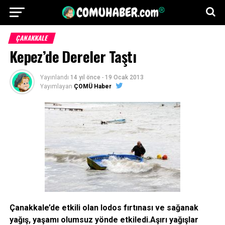
ÇANAKKALE
Kepez’de Dereler Taştı
Yayınlandı
14 yıl önce
-
19 Ocak 2013
Yayımlayan
ÇOMÜ Haber
Çanakkale’de etkili olan lodos fırtınası ve sağanak
yağış, yaşamı olumsuz yönde etkiledi.Aşırı yağışlar