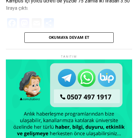
Kampüs içi yolcu ücreti de yüzde 75 zamla iki liradan 3.50
liraya çıktı.
Facebook
Mastodon
Email
Share
OKUMAYA DEVAM ET
TANITIM