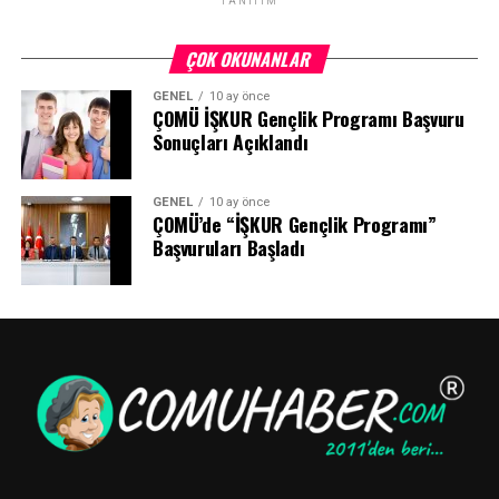
TANITIM
ÇOK OKUNANLAR
GENEL
10 ay önce
ÇOMÜ İŞKUR Gençlik Programı Başvuru
Sonuçları Açıklandı
GENEL
10 ay önce
ÇOMÜ’de “İŞKUR Gençlik Programı”
Başvuruları Başladı