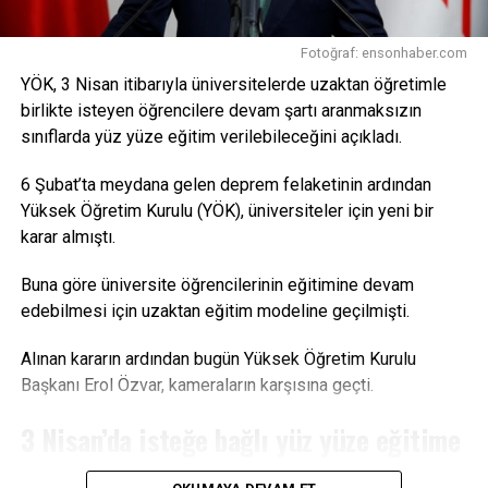
aydınlık geleceğini inşa edecek araştırmacı insan
kaynağımıza yönelik desteklerimizi sürdüreceğiz. Milli
Fotoğraf: ensonhaber.com
Teknoloji Hamlesi hedeflerimizi yetişmiş insan
YÖK, 3 Nisan itibarıyla üniversitelerde uzaktan öğretimle
kaynağımızla gerçekleştireceğiz” dedi.
birlikte isteyen öğrencilere devam şartı aranmaksızın
Kaynak: trthaber.com4
sınıflarda yüz yüze eğitim verilebileceğini açıkladı.
Facebook
Mastodon
Email
Share
6 Şubat’ta meydana gelen deprem felaketinin ardından
Yüksek Öğretim Kurulu (YÖK), üniversiteler için yeni bir
karar almıştı.
Buna göre üniversite öğrencilerinin eğitimine devam
edebilmesi için uzaktan eğitim modeline geçilmişti.
Alınan kararın ardından bugün Yüksek Öğretim Kurulu
Başkanı Erol Özvar, kameraların karşısına geçti.
3 Nisan’da isteğe bağlı yüz yüze eğitime
geçiliyor