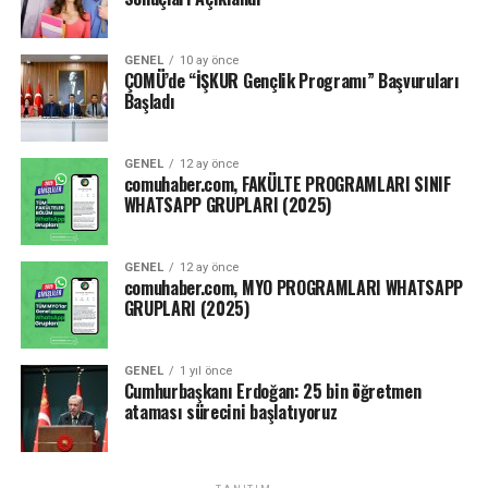
Yarıyıl sonu, tek ders, tez izleme, yeterlilik sınavı gibi
GENEL
10 ay önce
sınavların ise ne zaman ve nasıl yapılacağının
ÇOMÜ’de “İŞKUR Gençlik Programı” Başvuruları
yükseköğretim kurumlarının yetkili kurulları tarafından
Başladı
belirlenmesine karar verilmiştir.”
GENEL
12 ay önce
Kaynak: ensonhaber.com
comuhaber.com, FAKÜLTE PROGRAMLARI SINIF
WHATSAPP GRUPLARI (2025)
Facebook
Mastodon
Email
Share
GENEL
12 ay önce
comuhaber.com, MYO PROGRAMLARI WHATSAPP
GRUPLARI (2025)
GENEL
1 yıl önce
Cumhurbaşkanı Erdoğan: 25 bin öğretmen
ataması sürecini başlatıyoruz