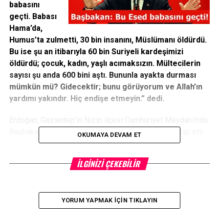
babasını
geçti. Babası
Hama’da,
Humus’ta zulmetti, 30 bin insanını, Müslümanı öldürdü.
Bu ise şu an itibarıyla 60 bin Suriyeli kardeşimizi
öldürdü; çocuk, kadın, yaşlı acımaksızın. Mültecilerin
sayısı şu anda 600 bini aştı. Bununla ayakta durması
mümkün mü? Gidecektir; bunu görüyorum ve Allah’ın
yardımı yakındır. Hiç endişe etmeyin.” dedi.
Erdoğan, Gaziantep’in Nizip ilçesi Cumhuriyet Meydanı’nda
Başbakanlık otobüsünün üzerinden vatandaşlara hitap etti.
OKUMAYA DEVAM ET
‘Sizler şu an ensarsınız, muhacirlerle iç içesiniz’ diyen
İLGINIZI ÇEKEBILIR
Erdoğan, Suriyelilere ev sahipliği yapan, onlara gönüllerini
açan, bağırlarına basan vatandaşların ne kadar tebrik edilse
az olacağını söyledi.
YORUM YAPMAK İÇIN TIKLAYIN
Erdoğan, ‘Çünkü bir diktatör kendi vatandaşlarını