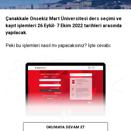
YÖK Başkanı Erol Özvar’ın açıklamalarına göre alınan
kararlar şu şekilde:
Çanakkale Onsekiz Mart Üniversitesi ders seçimi ve
kayıt işlemleri 26 Eylül- 7 Ekim 2022 tarihleri arasında
“Halihazırda uygulanmakta olan uzaktan öğretim ile birlikte
yapılacak.
isteyen öğrencilere devam şartı aranmaksızın sınıflarda
yüz yüze eğitim verilebilmesine,
Peki bu işlemleri nasıl mı yapacaksınız? İşte cevabı:
Yükseköğretim kurumlarının bir dersin hem uzaktan
öğretim ile hem de yüz yüze verilebilmesine ilişkin
kararları ilgili kurullarında alarak gerekli düzenlemeleri
yapmalarına,
Yürürlükte olan “Yükseköğretim Kurumlarında Uzaktan
Öğretime İlişkin Usul ve Esaslar”ın 6 ncı maddesinde yer
verilen bir yarıyıldaki derslerin AKTS kredilerine göre en
fazla %30’unun uzaktan öğretim yoluyla verilebileceği”
yönündeki kısıtlamanın uygulanmamasına,
OKUMAYA DEVAM ET
Özel öğrenci olarak başka bir yükseköğretim kurumunda