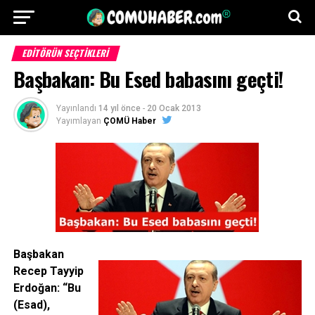
EDITÖRÜN SEÇTIKLERI
Başbakan: Bu Esed babasını geçti!
Yayınlandı
14 yıl önce
-
20 Ocak 2013
Yayımlayan
ÇOMÜ Haber
Başbakan
Recep Tayyip
Erdoğan: “Bu
(Esad),