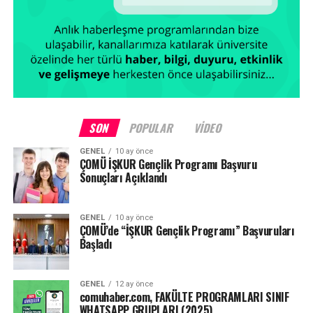
SON
POPULAR
VIDEO
GENEL
10 ay önce
ÇOMÜ İŞKUR Gençlik Programı Başvuru
Sonuçları Açıklandı
GENEL
10 ay önce
ÇOMÜ’de “İŞKUR Gençlik Programı” Başvuruları
Başladı
GENEL
12 ay önce
comuhaber.com, FAKÜLTE PROGRAMLARI SINIF
WHATSAPP GRUPLARI (2025)