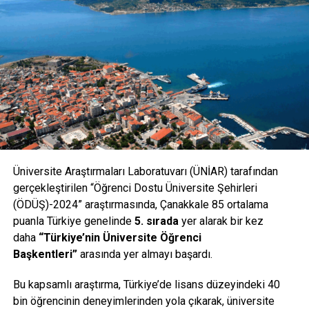
kez kılavuz ipi benim üzerimde, yani buzun hemen altında
olacak. Başka bir handikap ise hipotermi. Yani suyun altında
donma riski yaşarsam, bu bayılmamı tetikler. En zor tarafı
bu. Bu engelleri aşarsam çok rahat bir şekilde dünya
rekorunu kırmış olacağım” dedi.
BELGESEL ÇEKİLECEK
Deniz seviyesindeki Çanakkale’den 2 bin 200 rakımlı
Üniversite Araştırmaları Laboratuvarı (ÜNİAR) tarafından
Ardahan’a gidecek olmasının da önemine değinen Devrim
gerçekleştirilen “Öğrenci Dostu Üniversite Şehirleri
Cenk Ulusoy, “Aradaki bu rakım farkına vücudumu alıştırmak
(ÖDÜŞ)-2024” araştırmasında, Çanakkale 85 ortalama
için 20 gün önce Ardahan’a gideceğim. Çıldır Gölü’nde
puanla Türkiye genelinde
5. sırada
yer alarak bir kez
buzun altında antrenmanlar yapacağım. Bu proje için hem
daha
“Türkiye’nin Üniversite Öğrenci
Çanakkale’de, hem Ardahan’da, hem de Çıldır Gölü’nde
Başkentleri”
arasında yer almayı başardı.
Filmadası Prodüksiyon tarafından belgesel çekimleri
Bu kapsamlı araştırma, Türkiye’de lisans düzeyindeki 40
yapılacak. Yapımcı ve yönetmen Mehmet Akif Aksoy’un
bin öğrencinin deneyimlerinden yola çıkarak, üniversite
çekimiyle Çanakkale, Ardahan, Çıldır Gölü’nün tanıtımı