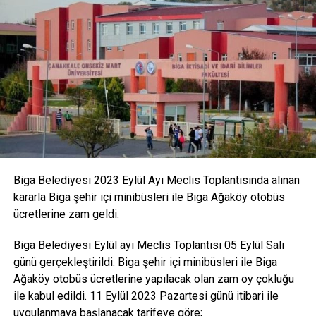
etmişti.
canakkaleninrehberi
Facebook
Mastodon
Email
Share
İLIŞKILI BAŞLIKLAR:
BIR SONRAKI
Sır Cinayeti Polis Çözdü!
KAÇIRMAYIN
Biga Belediyesi 2023 Eylül Ayı Meclis Toplantısında alınan
Doğan Holding’ten Biga’ya 300 Kişilik Yurt
kararla Biga şehir içi minibüsleri ile Biga Ağaköy otobüs
ücretlerine zam geldi.
Biga Belediyesi Eylül ayı Meclis Toplantısı 05 Eylül Salı
günü gerçekleştirildi. Biga şehir içi minibüsleri ile Biga
Ağaköy otobüs ücretlerine yapılacak olan zam oy çokluğu
ile kabul edildi. 11 Eylül 2023 Pazartesi günü itibari ile
uygulanmaya başlanacak tarifeye göre;