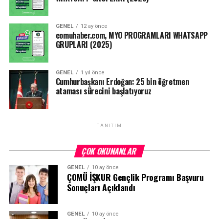
GENEL
12 ay önce
comuhaber.com, MYO PROGRAMLARI WHATSAPP
GRUPLARI (2025)
GENEL
1 yıl önce
Cumhurbaşkanı Erdoğan: 25 bin öğretmen
ataması sürecini başlatıyoruz
TANITIM
ÇOK OKUNANLAR
GENEL
10 ay önce
ÇOMÜ İŞKUR Gençlik Programı Başvuru
Sonuçları Açıklandı
GENEL
10 ay önce