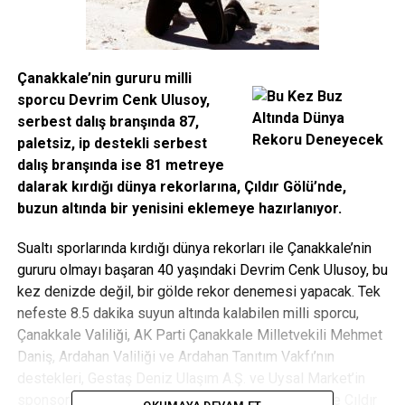
Çanakkale’nin gururu milli
sporcu Devrim Cenk Ulusoy,
serbest dalış branşında 87,
paletsiz, ip destekli serbest
dalış branşında ise 81 metreye
dalarak kırdığı dünya rekorlarına, Çıldır Gölü’nde,
buzun altında bir yenisini eklemeye hazırlanıyor.
Sualtı sporlarında kırdığı dünya rekorları ile Çanakkale’nin
gururu olmayı başaran 40 yaşındaki Devrim Cenk Ulusoy, bu
kez denizde değil, bir gölde rekor denemesi yapacak. Tek
nefeste 8.5 dakika suyun altında kalabilen milli sporcu,
Çanakkale Valiliği, AK Parti Çanakkale Milletvekili Mehmet
Daniş, Ardahan Valiliği ve Ardahan Tanıtım Vakfı’nın
destekleri, Gestaş Deniz Ulaşım A.Ş. ve Uysal Market’in
sponsorluğunda 24 Şubat Pazar günü saat 11.00’de Çıldır