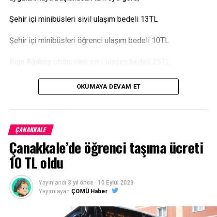
Şehir içi minibüsleri sivil ulaşım bedeli 13TL
Şehir içi minibüsleri öğrenci ulaşım bedeli 10TL
Biga Ağaköy otobüsleri sivil ulaşım bedeli 25TL
Biga Ağaköy otobüsleri öğrenci ulaşım bedeli 18TL olarak
OKUMAYA DEVAM ET
belirlendi.
Kaynak:
https://bigacarsambapostasi.com/
ÇANAKKALE
Facebook
Mastodon
Email
Share
Çanakkale’de öğrenci taşıma ücreti
10 TL oldu
Yayınlandı
3 yıl önce
-
10 Eylül 2023
Yayımlayan
ÇOMÜ Haber