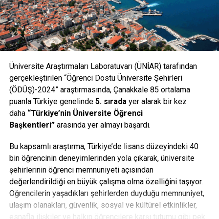
büyük bir hazırlık içindeyiz. Hazırlıklarımızın ilk adımı
Akbaş Şehitliği Yenileme Projesi ile başlıyor. Geçmişi
olmayan bir milletin geleceği olamaz. Çocuklarımıza
tarihimizi, geçmişimizi ne kadar doğru anlatabilirsek,
geleceğimizi de o kadar sağlamlaştırırız. Tarihe Saygı
Projesi ile Çanakkale gibi destanlaşmış bir coğrafyaya
Üniversite Araştırmaları Laboratuvarı (ÜNİAR) tarafından
sahip çıktıkları ve desteklerini esirgemedikleri için OPET’e
gerçekleştirilen “Öğrenci Dostu Üniversite Şehirleri
teşekkürlerimizi sunuyoruz” diye konuştu. OPET Yönetim
(ÖDÜŞ)-2024” araştırmasında, Çanakkale 85 ortalama
Kurulu Üyesi Nurten Öztürk ise projeye ilişkin şöyle
puanla Türkiye genelinde
5. sırada
yer alarak bir kez
konuştu: “Tarihe Saygı Projesi kapsamında; OPET olarak
daha
“Türkiye’nin Üniversite Öğrenci
Gelibolu Yarımadası’nda milli park sınırları içinde yer alan
Başkentleri”
arasında yer almayı başardı.
tüm köylerde toplumsal kalkınma ve bilinçlenmeye destek
olacak eğitim programları ve çevrenin işlevsel
Bu kapsamlı araştırma, Türkiye’de lisans düzeyindeki 40
rehabilitasyonu sayılacak mimari planlar uyguladık. Kültür
bin öğrencinin deneyimlerinden yola çıkarak, üniversite
merkezleri, anıtlar, müzeler, köy meydanları, WC’ler, satış
şehirlerinin öğrenci memnuniyeti açısından
üniteleri tüm evlerin boyanması gibi pek çok çalışma
değerlendirildiği en büyük çalışma olma özelliğini taşıyor.
gerçekleştirdik. Yaptığımız çalışmalar sonucu bölgede;
Öğrencilerin yaşadıkları şehirlerden duyduğu memnuniyet,
sosyal yaşam kalitesi ve ekonomik seviye yükselmiş,
ulaşım olanakları, güvenlik, sosyal ve kültürel etkinlikler,
işletmecilik ve estetik- mimari kültür gelişmiş, eğitim
esnafla ilişkiler ve halkın öğrencilere karşı tutumu gibi pek