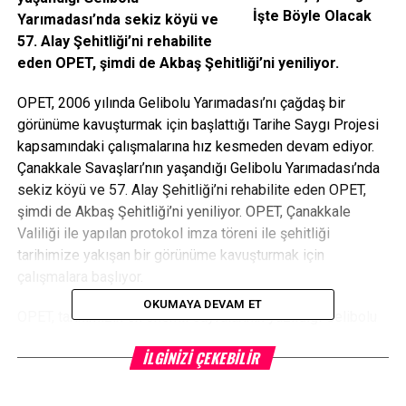
Yarımadası’nda sekiz köyü ve
57. Alay Şehitliği’ni rehabilite
eden OPET, şimdi de Akbaş Şehitliği’ni yeniliyor.
OPET, 2006 yılında Gelibolu Yarımadası’nı çağdaş bir
görünüme kavuşturmak için başlattığı Tarihe Saygı Projesi
kapsamındaki çalışmalarına hız kesmeden devam ediyor.
Çanakkale Savaşları’nın yaşandığı Gelibolu Yarımadası’nda
sekiz köyü ve 57. Alay Şehitliği’ni rehabilite eden OPET,
şimdi de Akbaş Şehitliği’ni yeniliyor. OPET, Çanakkale
Valiliği ile yapılan protokol imza töreni ile şehitliği
tarihimize yakışan bir görünüme kavuşturmak için
çalışmalara başlıyor.
OKUMAYA DEVAM ET
OPET, tarihimizin en önemli sayfalarının yazıldığı Gelibolu
topraklarında 7 yıldır sürdürdüğü Tarihe Saygı Projesi’nde
İLGINIZI ÇEKEBILIR
yeni bir adım daha atıyor. Tarihi Gelibolu Yarımadası’nı
ülkemize ve şehitlerimizin anısına yaraşır bir görünüme
kavuşturmak amacıyla başlatılan “Tarihe Saygı Projesi”