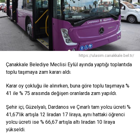
OPET, Çanakkale Eceabat ilçesi ile Alçıtepe, Seddülbahir,
Bigalı, Kilitbahir, Büyük Anafarta, Küçük Anafarta, Kocadere
ve Behramlı köylerinde uygulanan “Tarihe Saygı Projesi”
ile bölgede yedi yıl boyunca bölgesel kalkınma hamlesi
yarattı. Köy meydanları ve evlerin yüzlerinin yenilendiği
projede modern satış reyonları oluşturuldu, köyler
yeşillendirildi, mevcut müzeler yenilendi, müze olmayan
https://ulasim.canakkale.bel.tr/
köylere yeni müze ve kültür merkezleri yapıldı. Halk Eğitim
Çanakkale Belediye Meclisi Eylül ayında yaptığı toplantıda
Merkezleri işbirliği ile İngilizce, bilgisayar, pansiyonculuk
toplu taşımaya zam kararı aldı.
ve kişisel gelişime yönelik eğitimlerin verildiği proje
kapsamında Eceabat’a açık hava müzesi niteliğinde bir
Karar oy çokluğu ile alınırken, buna göre toplu taşımaya %
park yapıldı. “Tarihe Saygı Parkı” adı verilen park,
41 ile % 75 arasında değişen oranlarda zam yapıldı.
Çanakkale Savaşı’nın tüm detaylarını gösterecek şekilde
donatıldı. 57.Alay Şehitliği ise aslına uygun olarak
Şehir içi, Güzelyalı, Dardanos ve Çınarlı tam yolcu ücreti %
yenilenerek ziyarete açıldı. 2012 yılında işlevselliğini
41,67’lik artışla 12 liradan 17 liraya, aynı hattaki öğrenci
yitiren Türközü İlköğretim Okulu’nun yerine, yeni ve modern
yolcu ücreti ise % 66,67 artışla altı liradan 10 liraya
bir okul inşa ederek eğitim ve öğretim hayatına kazandırdı.
yükseldi.
Yarımadadaki tüm evlerin boyanması sağlandı, tüm köy