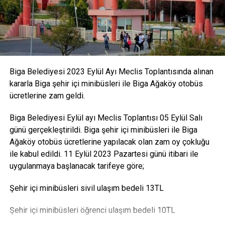
PROJE KAPSAMINDA AKBAŞ ŞEHİTLİĞİ’NDE YAPILACAK
ÇALIŞMALAR
Biga Belediyesi 2023 Eylül Ayı Meclis Toplantısında alınan
10 bin m2 büyüklüğe sahip olan Akbaş Şehitliği’nde şehitlik
kararla Biga şehir içi minibüsleri ile Biga Ağaköy otobüs
zemininde 806 mezar taşı bulunacak. 100 m2’lik rölyef
ücretlerine zam geldi.
duvar kabartmalarının üzerinde 536 şehidin ismi yer
alacak. Çevre düzenlemesi ve ziyaretçilerin
Biga Belediyesi Eylül ayı Meclis Toplantısı 05 Eylül Salı
dolaşabilmesine uygun düzenlemeler yapılacak.
günü gerçekleştirildi. Biga şehir içi minibüsleri ile Biga
Düzenlemeler kapsamında 2500 m2 doğal taş zemin
Ağaköy otobüs ücretlerine yapılacak olan zam oy çokluğu
kaplaması ve 1000 metre doğal taş bordür ile sembolik
ile kabul edildi. 11 Eylül 2023 Pazartesi günü itibari ile
mezar alanları çevrelemesi yapılacak. Ana giriş kapısı,
uygulanmaya başlanacak tarifeye göre;
sergi alanları, abdest alma alanları, şadırvan, tuvaletler ve
şehitliği çevreleyen duvarlar yenilenecek. Giriş kapısının
Şehir içi minibüsleri sivil ulaşım bedeli 13TL
sağ ve sol yanlarında iki adet sembol dönem askeri
konumlandırılacak. 6000 m2 toprak alan halı çim malzeme
Şehir içi minibüsleri öğrenci ulaşım bedeli 10TL
ile kaplanacak, yeşillendirme çalışmaları yapılacak. Otopark