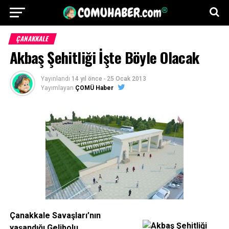
ÇANAKKALE
Akbaş Şehitliği İşte Böyle Olacak
Yayınlandı
14 yıl önce
-
25 Ocak 2013
Yayımlayan
ÇOMÜ Haber
Çanakkale Savaşları’nın
yaşandığı Gelibolu