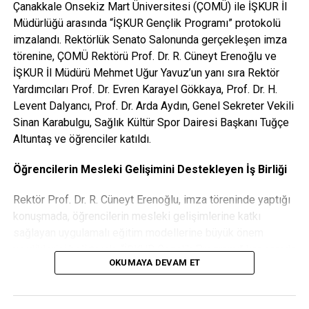
Hizmet Dökümü (Yurt ve benzeri toplu yaşam alanları
Çanakkale Onsekiz Mart Üniversitesi (ÇOMÜ) ile İŞKUR İl
haricinde yaşayanlar için istenmektedir.)
Müdürlüğü arasında “İŞKUR Gençlik Programı” protokolü
imzalandı. Rektörlük Senato Salonunda gerçekleşen imza
7- Ticari ve zirai geliri olanların vergi levhaları (E-Devlet)
törenine, ÇOMÜ Rektörü Prof. Dr. R. Cüneyt Erenoğlu ve
İŞKUR İl Müdürü Mehmet Uğur Yavuz’un yanı sıra Rektör
8- Öğrencinin kendisine ait Ziraat Bankası 18 Mart Şubesi
Yardımcıları Prof. Dr. Evren Karayel Gökkaya, Prof. Dr. H.
İban No Belge (Ziraat Bankasının başka şubelerinde
Levent Dalyancı, Prof. Dr. Arda Aydın, Genel Sekreter Vekili
hesapları olan öğrenciler hesaplarını 18 Mart Şubesine
Sinan Karabulgu, Sağlık Kültür Spor Dairesi Başkanı Tuğçe
taşımak zorundadırlar)
Altuntaş ve öğrenciler katıldı.
9- Sağlık Bilgisi Taahhütnamesi
Öğrencilerin Mesleki Gelişimini Destekleyen İş Birliği
10- Hane Geliri Taahhütnamesi (Yurtta kalan öğrenciler
Rektör Prof. Dr. R. Cüneyt Erenoğlu, imza töreninde yaptığı
hariç)
konuşmada, öğrencilerin mesleki gelişimlerine katkı
sağlayan uygulamalı eğitim modellerine büyük önem
***E-Devletten alınacak belgeler barkotlu belge
verdiklerini belirterek “İŞKUR Gençlik Programı” kapsamda
oluştur seçeneği ile alınacaktır.
OKUMAYA DEVAM ET
2024 yılında 1.440 kontenjan ayrılmış ve 1.046 öğrencimiz
ÖNEMLİ
bu programdan yararlanmıştı. Kura yöntemiyle belirlenen
öğrencilerimizin hem birimlerimizde hem de genel