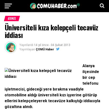
GENEL
Üniversiteli kıza kelepçeli tecavüz
iddiası
Yayınlandı
14 yıl önce
-
04 Şubat 2013
Yayımlayan
ÇOMÜ Haber
Alanya
ilçesinde
bir cep
telefonu
işletmecisi, gideceği yere bırakma vaadiyle
otomobiline aldığı üniversiteli kızı işyerine götürüp
ellerini kelepçeleyerek tecavüze kalkıştığı iddiasıyla
gözaltına alındı.