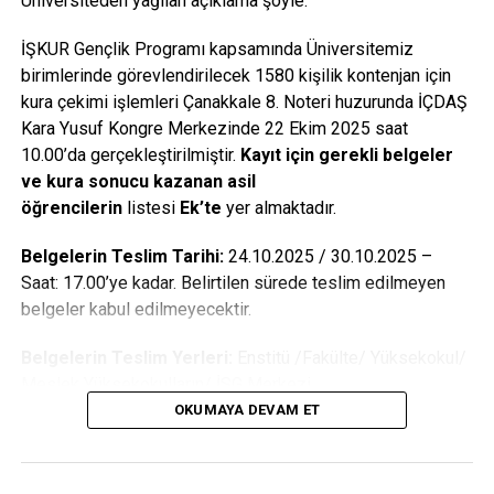
Üniversiteden yağılan açıklama şöyle:
İLIŞKILI BAŞLIKLAR:
İŞKUR Gençlik Programı kapsamında Üniversitemiz
birimlerinde görevlendirilecek 1580 kişilik kontenjan için
BIR SONRAKI
ÇOMÜ, DÜNYANIN EN İYİ İLK 1.000 ÜNİVERSİTESİ
kura çekimi işlemleri Çanakkale 8. Noteri huzurunda İÇDAŞ
ARASINDA
Kara Yusuf Kongre Merkezinde 22 Ekim 2025 saat
10.00’da gerçekleştirilmiştir.
Kayıt için gerekli belgeler
KAÇIRMAYIN
Yrd. Doç. Dr. Erkan Yersel: “Bin yıl yetecek Bor
ve kura sonucu kazanan asil
yataklarına sahibiz”
öğrencilerin
listesi
Ek’te
yer almaktadır.
Belgelerin Teslim Tarihi:
24.10.2025 / 30.10.2025 –
Saat: 17.00’ye kadar. Belirtilen sürede teslim edilmeyen
belgeler kabul edilmeyecektir.
Belgelerin Teslim Yerleri:
Enstitü /Fakülte/ Yüksekokul/
Meslek Yüksekokulların/ İSG Merkezi
OKUMAYA DEVAM ET
Asil Olarak Hak Kazanan Öğrencilerimizden İstenen
Belgeler: