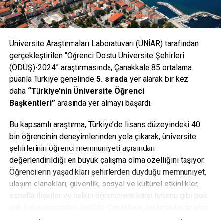
Üniversite Araştırmaları Laboratuvarı (ÜNİAR) tarafından
gerçekleştirilen “Öğrenci Dostu Üniversite Şehirleri
(ÖDÜŞ)-2024” araştırmasında, Çanakkale 85 ortalama
puanla Türkiye genelinde
5. sırada
yer alarak bir kez
daha
“Türkiye’nin Üniversite Öğrenci
Başkentleri”
arasında yer almayı başardı.
Bu kapsamlı araştırma, Türkiye’de lisans düzeyindeki 40
bin öğrencinin deneyimlerinden yola çıkarak, üniversite
şehirlerinin öğrenci memnuniyeti açısından
değerlendirildiği en büyük çalışma olma özelliğini taşıyor.
Öğrencilerin yaşadıkları şehirlerden duyduğu memnuniyet,
ulaşım olanakları, güvenlik, sosyal ve kültürel etkinlikler,
esnafla ilişkiler ve halkın öğrencilere karşı tutumu gibi pek
çok kriter üzerinden ölçüldü. Çanakkale, bu kriterlerde elde
ettiği yüksek memnuniyet düzeyiyle A+ seviyesinde yer