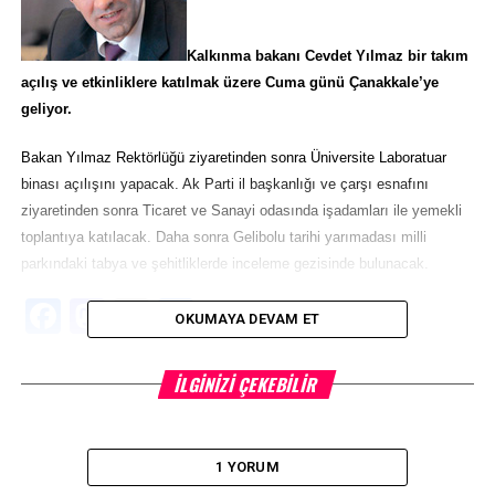
Kalkınma bakanı Cevdet Yılmaz bir takım
açılış ve etkinliklere katılmak üzere Cuma günü Çanakkale’ye
geliyor.
Bakan Yılmaz Rektörlüğü ziyaretinden sonra Üniversite Laboratuar
binası açılışını yapacak. Ak Parti il başkanlığı ve çarşı esnafını
ziyaretinden sonra Ticaret ve Sanayi odasında işadamları ile yemekli
toplantıya katılacak. Daha sonra Gelibolu tarihi yarımadası milli
parkındaki tabya ve şehitliklerde inceleme gezisinde bulunacak.
Facebook
Mastodon
Email
Share
OKUMAYA DEVAM ET
İLIŞKILI BAŞLIKLAR:
İLGINIZI ÇEKEBILIR
BIR SONRAKI
Nur Serter’den cemaat okuluna ziyaret
1 YORUM
KAÇIRMAYIN