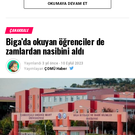
OKUMAYA DEVAM ET
aldı.
Facebook
Mastodon
Email
Share
ÇANAKKALE
Biga’da okuyan öğrenciler de
zamlardan nasibini aldı
Yayınlandı
3 yıl önce
-
10 Eylül 2023
Yayımlayan
ÇOMÜ Haber