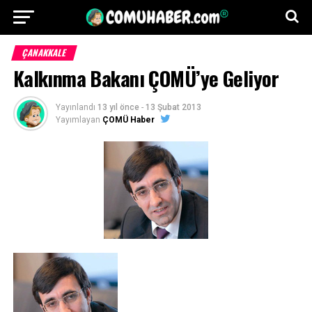
ÇANAKKALE
Kalkınma Bakanı ÇOMÜ’ye Geliyor
Yayınlandı
13 yıl önce
-
13 Şubat 2013
Yayımlayan
ÇOMÜ Haber