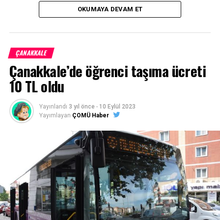
Biga Ağaköy otobüsleri öğrenci ulaşım bedeli 18TL olarak
OKUMAYA DEVAM ET
belirlendi.
Kaynak:
https://bigacarsambapostasi.com/
ÇANAKKALE
Facebook
Mastodon
Email
Share
Çanakkale’de öğrenci taşıma ücreti
10 TL oldu
Yayınlandı
3 yıl önce
-
10 Eylül 2023
Yayımlayan
ÇOMÜ Haber