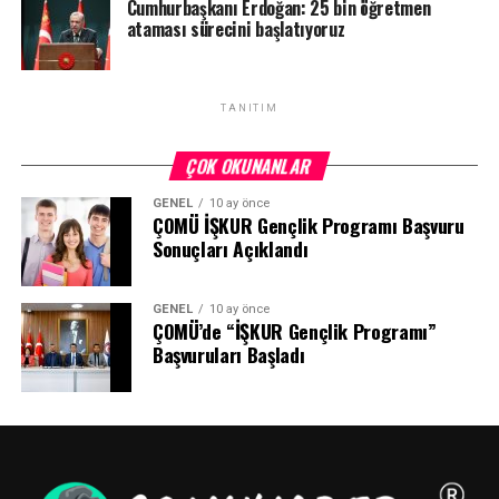
Cumhurbaşkanı Erdoğan: 25 bin öğretmen
ataması sürecini başlatıyoruz
TANITIM
ÇOK OKUNANLAR
GENEL
10 ay önce
ÇOMÜ İŞKUR Gençlik Programı Başvuru
Sonuçları Açıklandı
GENEL
10 ay önce
ÇOMÜ’de “İŞKUR Gençlik Programı”
Başvuruları Başladı