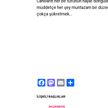
Canlıların her bir türünün hayat döngüle
müddetçe her şey muntazam bir düzen
çokça şükretmek…
Facebook
Mastodon
Email
Share
İLIŞKILI BAŞLIKLAR:
KAÇIRMAYIN