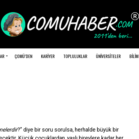
AR
ÇOMÜ’DEN
KARİYER
TOPLULUKLAR
ÜNİVERSİTELER
BİLİM
nelerdir
?” diye bir soru sorulsa, herhalde büyük bir
ecektir. Küçük çocuklardan, yaşlı bireylere kadar her