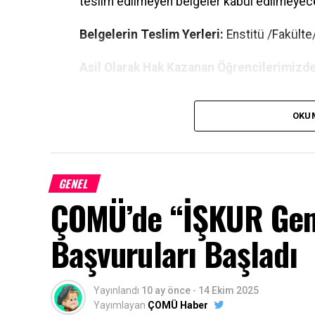
teslim edilmeyen belgeler kabul edilmeyece
Belgelerin Teslim Yerleri:
Enstitü /Fakült
Asil Olarak Hak Kazanan Öğrencilerimizde
1- Kimlik Fotokopisi
OKU
2– Adli Sicil Belgesi (E-Devlet)
3- Kendisi ve aynı hanede yaşayan bireyl
GENEL
evrağı (E-Devlet)
ÇOMÜ’de “İŞKUR Gen
4- Yurtta kalanlar için “Yurtta Barınma Belges
Başvuruları Başladı
Belge” (Yurt ve benzeri toplu yaşam alanların
5- Aynı Hanede İkamet Eden Kişi Belgesi (E-
haricinde yaşayanlar için istenmektedir.)
Yayınlandı
10 ay önce
-
14 Ekim 2025
Yayımlayan
ÇOMÜ Haber