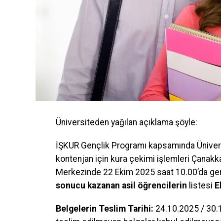
Üniversiteden yağılan açıklama şöyle:
İŞKUR Gençlik Programı kapsamında Üniversi
kontenjan için kura çekimi işlemleri Çanak
Merkezinde 22 Ekim 2025 saat 10.00’da gerç
sonucu kazanan asil öğrencilerin
listesi
E
Belgelerin Teslim Tarihi:
24.10.2025 / 30.1