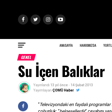
ANASAYFA
HAKKIMIZDA
YURTL
GENEL
Su İçen Balıklar
Yayınlandı
13 yıl önce
-
14 Şubat 2013
Yayımlayan
ÇOMÜ Haber
“
Televizyondaki en faydalı programlar 
çoğunluk; “
belgesellerdir
” cevabını ver