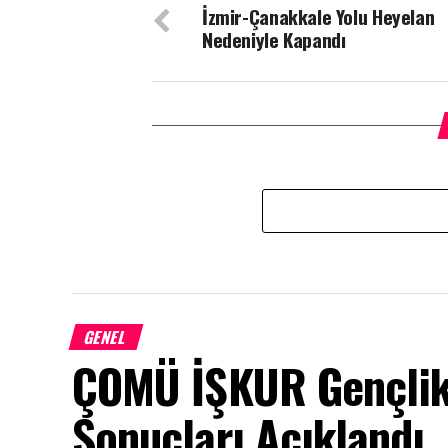
İzmir-Çanakkale Yolu Heyelan
Nedeniyle Kapandı
GENEL
ÇOMÜ İŞKUR Gençlik
Sonuçları Açıklandı