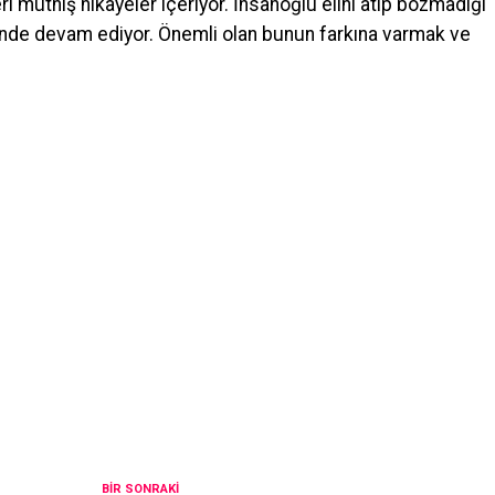
ri müthiş hikâyeler içeriyor. İnsanoğlu elini atıp bozmadığı
de devam ediyor. Önemli olan bunun farkına varmak ve
BIR SONRAKI