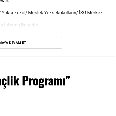
ktir.
e/ Yüksekokul/ Meslek Yüksekokulların/ İSG Merkezi
n İstenen Belgeler:
MAYA DEVAM ET
erin SGK Hizmet Dökümü ve SGK Kayıt Sorgulama
çlik Programı”
i” (E-Devlet) / Diğer toplu alanlar için “Kanıtlayıcı
da olanlar için hane gelir şartı aranmaz.)
Devlet) (Yurt ve benzeri toplu yaşam alanları