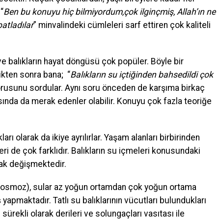
“
Ben bu konuyu hiç bilmiyordum,çok ilginçmiş, Allah’ın ne
atladılar
” minvalindeki cümleleri sarf ettiren çok kaliteli
ve balıkların hayat döngüsü çok popüler. Böyle bir
ikten sonra bana; “
Balıkların su içtiğinden bahsedildi çok
orusunu sordular. Aynı soru önceden de karşıma birkaç
ında da merak edenler olabilir. Konuyu çok fazla teoriğe
kları olarak da ikiye ayrılırlar. Yaşam alanları birbirinden
leri de çok farklıdır. Balıkların su içmeleri konusundaki
arak değişmektedir.
ği (osmoz), sular az yoğun ortamdan çok yoğun ortama
yapmaktadır. Tatlı su balıklarının vücutları bulundukları
ürekli olarak derileri ve solungaçları vasıtası ile