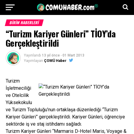
BİRİM HABERLERİ
“Turizm Kariyer Günleri” TİOY’da
Gerçekleştirildi
Yayınlandı
13 yıl önce
-
01 Mart 2013
Yayımlayan
ÇOMÜ Haber
Turizm
İşletmeciliği
ve Otelcilik
Yüksekokulu
ve Turizm Topluluğu’nun ortaklaşa düzenlediği “Turizm
Kariyer Günleri” gerçekleştirildi. Kariyer Günleri, öğrenciye
sektörde iş ve staj istihdamı sağladı.
Turizm Kariyer Günleri “Marmaris D-Hotel Maris, Voyage &