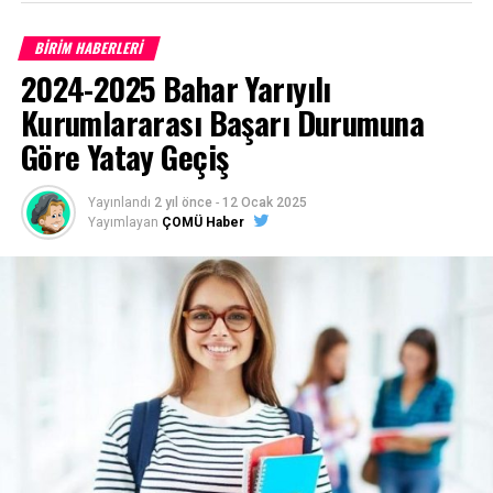
BİRİM HABERLERİ
Çanakkale Onsekiz Mart Üniversitesi son 10 yıla ait
2024-2025 Bahar Yarıyılı
program taban puanları için
TIKLAYINIZ
Kurumlararası Başarı Durumuna
Göre Yatay Geçiş
Başvurular
https://ubys.comu.edu.tr/
adresinden belirtilen
Yayınlandı
2 yıl önce
-
12 Ocak 2025
tarihler arasında online (internet) olarak yapılacaktır.
Yayımlayan
ÇOMÜ Haber
(Posta ile başvuru alınmayacaktır)
1- Merkezi Yerleştirme Puanı İle Yatay Geçiş Online
(İnternet) Başvurusunda Bulunan Öğrencilerden
İstenen Belgeler