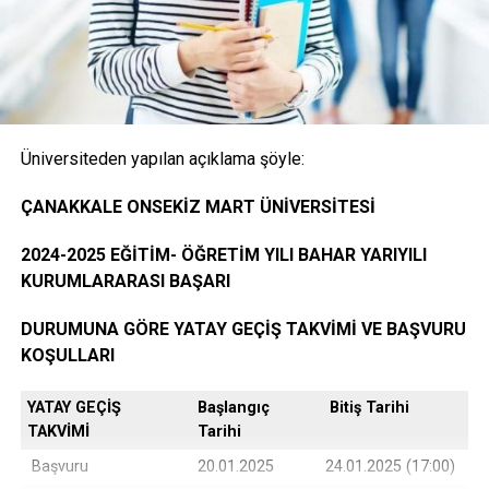
Onaylı Not belgesi (transkript); başvuruda bulunan
öğrencinin ayrılacağı kurumda okuduğu bütün
dersleri ve bu derslerden aldığı notları gösteren
belge.( E-Devlet, Elektronik imza ya da Islak İmzalı)
Üniversiteden yapılan açıklama şöyle:
Öğrencinin yerleştiği yıldaki LYS ve ÖSYS Sonuç
ÇANAKKALE ONSEKİZ MART ÜNİVERSİTESİ
Belgesi (İnternet çıktısı)
2024-2025 EĞİTİM- ÖĞRETİM YILI BAHAR YARIYILI
KURUMLARARASI BAŞARI
ÖSYM Yerleştirme Belgesi. (İnternet çıktısı)
DURUMUNA GÖRE YATAY GEÇİŞ TAKVİMİ VE BAŞVURU
KOŞULLARI
YATAY GEÇİŞ
Başlangıç
Bitiş Tarihi
DGS ile yerleşen öğrencilerin DGS Sonuç belgesi
TAKVİMİ
Tarihi
ve DGS Yerleştirme belgesi.(internet çıktısı
Başvuru
20.01.2025
24.01.2025 (17:00)