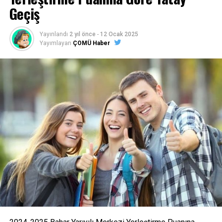
Geçiş
Bilet temini ve detaylı bilgi için Eğitim Fakültesi’nde
bulunan Topluluk odasına başvurulabilir.
Yayınlandı
2 yıl önce
-
12 Ocak 2025
Yayımlayan
ÇOMÜ Haber
Facebook
Mastodon
Email
Share
İLIŞKILI BAŞLIKLAR:
BIR SONRAKI
Sansür
KAÇIRMAYIN
Sabah Gazetesi Yazarı’ndan ÇOMÜ Kütüphanesi’ne Övgü