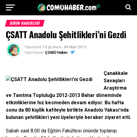
BİRİM HABERLERİ
ÇSATT Anadolu Şehitlikleri’ni Gezdi
Yayınlandı
13 yıl önce
-
04 Mart 2013
Yayımlayan
ÇOMÜ Haber
Çanakkale
Savaşları
Araştırma
ve Tanıtma Topluluğu 2012-2013 Bahar döneminde
etkinliklerine hız kesmeden devam ediyor. Bu hafta
sonu da 80 kişilik kafileyle birlikte Anadolu Yakası’nda
bulunan şehitlikleri yeni üyeleriyle beraber ziyaret etti.
Sabah saat 8.00 da Eğitim Fakültesi önünde toplanıp