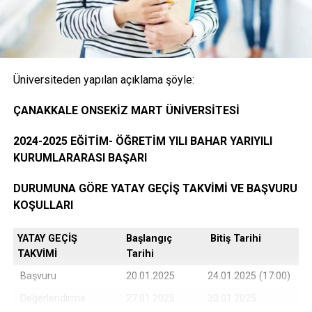
öğrencinin ayrılacağı kurumda okuduğu bütün
dersleri ve bu derslerden aldığı notları gösteren
belge.( E-Devlet, Elektronik imza ya da Islak İmzalı)
Üniversiteden yapılan açıklama şöyle:
Öğrencinin yerleştiği yıldaki LYS ve ÖSYS Sonuç
ÇANAKKALE ONSEKİZ MART ÜNİVERSİTESİ
Belgesi (İnternet çıktısı)
2024-2025 EĞİTİM- ÖĞRETİM YILI BAHAR YARIYILI
KURUMLARARASI BAŞARI
ÖSYM Yerleştirme Belgesi. (İnternet çıktısı)
DURUMUNA GÖRE YATAY GEÇİŞ TAKVİMİ VE BAŞVURU
KOŞULLARI
YATAY GEÇİŞ
Başlangıç
Bitiş Tarihi
DGS ile yerleşen öğrencilerin DGS Sonuç belgesi
TAKVİMİ
Tarihi
ve DGS Yerleştirme belgesi.(internet çıktısı
Başvuru
20.01.2025
24.01.2025 (17:00)
Değerlendirme
27.01.2025
30.01.2025