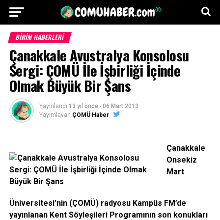
BİRİM HABERLERİ
Çanakkale Avustralya Konsolosu
Sergi: ÇOMÜ İle İşbirliği İçinde
Olmak Büyük Bir Şans
Yayınlandı
13 yıl önce
-
06 Mart 2013
Yayımlayan
ÇOMÜ Haber
Çanakkale
Onsekiz
Mart
Üniversitesi’nin (ÇOMÜ) radyosu Kampüs FM’de
yayınlanan Kent Söyleşileri Programının son konukları