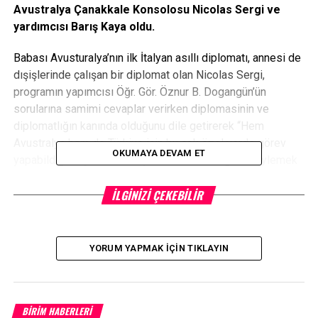
Avustralya Çanakkale Konsolosu Nicolas Sergi ve
yardımcısı Barış Kaya oldu.
Babası Avusturalya’nın ilk İtalyan asıllı diplomatı, annesi de
dışişlerinde çalışan bir diplomat olan Nicolas Sergi,
programın yapımcısı Öğr. Gör. Öznur B. Dogangün’ün
sorularına samimi cevaplar verirken diplomasinin ve
diplomatlığın kanında olduğunu dile getirerek “Hem
Avustralya hem de Türkiye için bu çok özel yerde görev
OKUMAYA DEVAM ET
yapabildiğim için kendimi çok özel hissettiğimi söylemek
isterim” dedi.
İLGINIZI ÇEKEBILIR
Daha önce Vietnam’da, Bağdat’ta ve birkaç hafta
Etiyopya’da görev yaptığını belirten Sergi, görev yaptığı
yerlerden en ilginç ve eğlenceli olanının Vietnam olduğunu,
YORUM YAPMAK İÇIN TIKLAYIN
eşinin de Vietnam’dan olmasının bunda büyük payı
olduğunu vurguladı.
Sergi, Bağdat’ın yerinin de kendisi için ayrı olduğunu ifade
BİRİM HABERLERİ