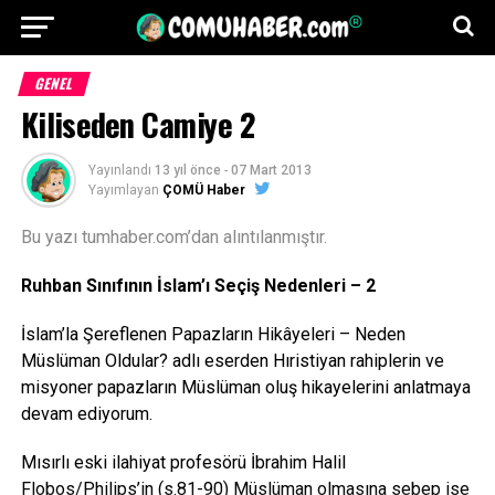
GENEL
Kiliseden Camiye 2
Yayınlandı
13 yıl önce
-
07 Mart 2013
Yayımlayan
ÇOMÜ Haber
Bu yazı tumhaber.com’dan alıntılanmıştır.
Ruhban Sınıfının İslam’ı Seçiş Nedenleri – 2
İslam’la Şereflenen Papazların Hikâyeleri – Neden
Müslüman Oldular? adlı eserden Hıristiyan rahiplerin ve
misyoner papazların Müslüman oluş hikayelerini anlatmaya
devam ediyorum.
Mısırlı eski ilahiyat profesörü İbrahim Halil
Flobos/Philips’in (s.81-90) Müslüman olmasına sebep ise