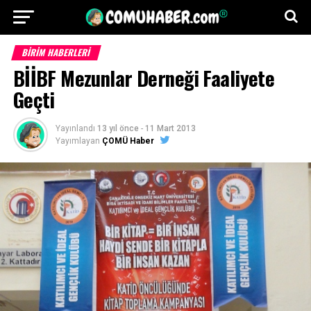
BİRİM HABERLERİ
BİİBF Mezunlar Derneği Faaliyete
Geçti
Yayınlandı
13 yıl önce
-
11 Mart 2013
Yayımlayan
ÇOMÜ Haber