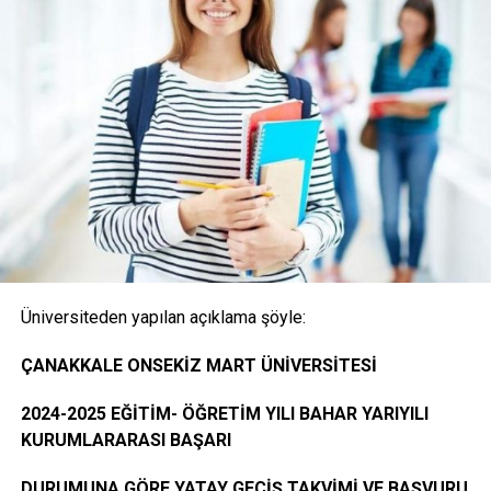
1- Merkezi Yerleştirme Puanı İle Yatay Geçiş Online
(İnternet) Başvurusunda Bulunan Öğrencilerden
İstenen Belgeler
Onaylı Not belgesi (transkript); başvuruda bulunan
öğrencinin ayrılacağı kurumda okuduğu bütün
dersleri ve bu derslerden aldığı notları gösteren
belge.( E-Devlet, Elektronik imza ya da Islak İmzalı)
Üniversiteden yapılan açıklama şöyle:
Öğrencinin yerleştiği yıldaki LYS ve ÖSYS Sonuç
ÇANAKKALE ONSEKİZ MART ÜNİVERSİTESİ
Belgesi (İnternet çıktısı)
2024-2025 EĞİTİM- ÖĞRETİM YILI BAHAR YARIYILI
KURUMLARARASI BAŞARI
ÖSYM Yerleştirme Belgesi. (İnternet çıktısı)
DURUMUNA GÖRE YATAY GEÇİŞ TAKVİMİ VE BAŞVURU