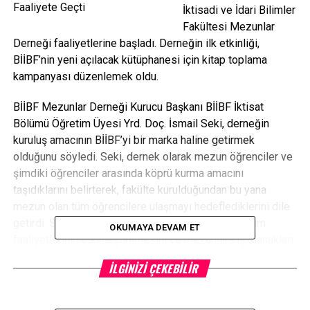
İktisadi ve İdari Bilimler
Fakültesi Mezunlar
Derneği faaliyetlerine başladı. Derneğin ilk etkinliği,
BİİBF’nin yeni açılacak kütüphanesi için kitap toplama
kampanyası düzenlemek oldu.
BİİBF Mezunlar Derneği Kurucu Başkanı BİİBF İktisat
Bölümü Öğretim Üyesi Yrd. Doç. İsmail Seki, derneğin
kuruluş amacının BİİBF’yi bir marka haline getirmek
olduğunu söyledi. Seki, dernek olarak mezun öğrenciler ve
şimdiki öğrenciler arasında köprü kurma amacını
taşıdıklarını belirterek, fakülte kurulduğundan bu yana
mezun olan tüm öğrencilere ulaşmayı hedeflediklerini dile
getirdi. Seki, derneğin hedefleri arasında sivil toplum
OKUMAYA DEVAM ET
faaliyetlerinin etkinleştirilmesini ve mezunlara iş olanakları
sağlayacak çalışmalar yapılmasını da saydı.
İLGINIZI ÇEKEBILIR
Diğer mezun derneklerinden en büyük farklarını hâlihazırda
lisans eğitimi alan öğrencilerle de birlikte çalışmak olarak