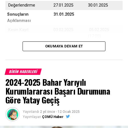
Değerlendirme
27.01.2025
30.01.2025
Sonuçların
31.01.2025
Açıklanması
Kesin Kayıt
03.02.2025
05.02.2025
(17:00)
Yedek Kayıt
06.02.2025
07.02.2025
OKUMAYA DEVAM ET
(17:00)
BİRİM HABERLERİ
Çanakkale Onsekiz Mart Üniversitesi son 10 yıla ait
2024-2025 Bahar Yarıyılı
program taban puanları için
TIKLAYINIZ
Kurumlararası Başarı Durumuna
Göre Yatay Geçiş
Başvurular
https://ubys.comu.edu.tr/
adresinden belirtilen
Yayınlandı
2 yıl önce
-
12 Ocak 2025
tarihler arasında online (internet) olarak yapılacaktır.
Yayımlayan
ÇOMÜ Haber