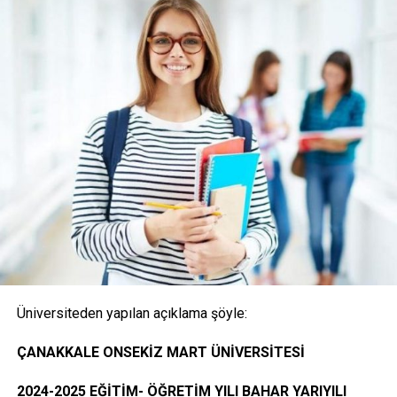
(Posta ile başvuru alınmayacaktır)
1- Merkezi Yerleştirme Puanı İle Yatay Geçiş Online
(İnternet) Başvurusunda Bulunan Öğrencilerden
İstenen Belgeler
Onaylı Not belgesi (transkript); başvuruda bulunan
öğrencinin ayrılacağı kurumda okuduğu bütün
dersleri ve bu derslerden aldığı notları gösteren
belge.( E-Devlet, Elektronik imza ya da Islak İmzalı)
Üniversiteden yapılan açıklama şöyle:
Öğrencinin yerleştiği yıldaki LYS ve ÖSYS Sonuç
ÇANAKKALE ONSEKİZ MART ÜNİVERSİTESİ
Belgesi (İnternet çıktısı)
2024-2025 EĞİTİM- ÖĞRETİM YILI BAHAR YARIYILI