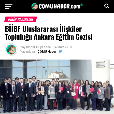
BİRİM HABERLERİ
BİİBF Uluslararası İlişkiler
Topluluğu Ankara Eğitim Gezisi
Yayınlandı
13 yıl önce
-
14 Mart 2013
Yayımlayan
ÇOMÜ Haber