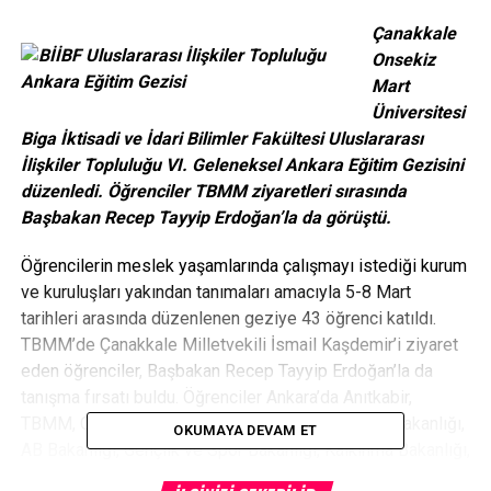
Çanakkale
Onsekiz
Mart
Üniversitesi
Biga İktisadi ve İdari Bilimler Fakültesi Uluslararası
İlişkiler Topluluğu VI. Geleneksel Ankara Eğitim Gezisini
düzenledi. Öğrenciler TBMM ziyaretleri sırasında
Başbakan Recep Tayyip Erdoğan’la da görüştü.
Öğrencilerin meslek yaşamlarında çalışmayı istediği kurum
ve kuruluşları yakından tanımaları amacıyla 5-8 Mart
tarihleri arasında düzenlenen geziye 43 öğrenci katıldı.
TBMM’de Çanakkale Milletvekili İsmail Kaşdemir’i ziyaret
eden öğrenciler, Başbakan Recep Tayyip Erdoğan’la da
tanışma fırsatı buldu. Öğrenciler Ankara’da Anıtkabir,
TBMM, Cumhurbaşkanlığı Müze Köşkü, Dış İşleri Bakanlığı,
OKUMAYA DEVAM ET
AB Bakanlığı, Gençlik ve Spor Bakanlığı, Kalkınma Bakanlığı,
Başbakanlık Kamu Diplomasisi Koordinatörlüğü, bazı