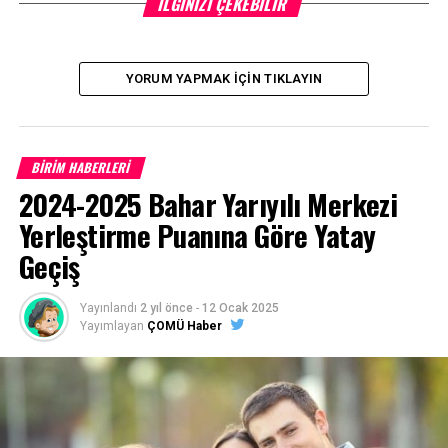
İLGINIZI ÇEKEBILIR
siyasi partilerle çeşitli kurum ve kuruluşları ziyaret etti.
BİİBF Uluslararası İlişkiler Topluluğu tarafından her yıl
düzenlenen Ankara eğitim gezilerinde üst düzey
YORUM YAPMAK İÇIN TIKLAYIN
yetkililerle temaslar gerçekleştiriliyor.
Facebook
Mastodon
Email
Share
BİRİM HABERLERİ
2024-2025 Bahar Yarıyılı Merkezi
İLIŞKILI BAŞLIKLAR:
Yerleştirme Puanına Göre Yatay
BIR SONRAKI
Geçiş
Biga MYO BİAD Başkan Vekili Faik Emek’i Konuk Etti
KAÇIRMAYIN
Tıp Bayramı
Yayınlandı
2 yıl önce
-
12 Ocak 2025
Yayımlayan
ÇOMÜ Haber