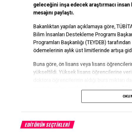
geleceğini inşa edecek araştırmacı insan
mesajını paylaştı.
Bakanlıktan yapılan açıklamaya göre, TÜBİ
T
Bilim İnsanları Destekleme Programı Başkanl
Programları Başkanlığı (TEYDEB) tarafından
ödemelerinin aylık üst limitlerinde artışa gidi
Buna göre, ön lisans veya lisans öğrencilerin
yükseltildi. Yüksek lisans öğrencilerine veri
doktora öğrencilerinin aldığı burs miktarı da 
araştırmacılara verilen burs miktarı ise 27 bi
OKU
Bu arada, BİDEB 2250 Lisansüstü Bursları 
kriterlerine göre başvuru yapmaları durumun
sonrası araştırmacılar da 10 bin 500 liraya
EDITÖRÜN SEÇTIKLERI