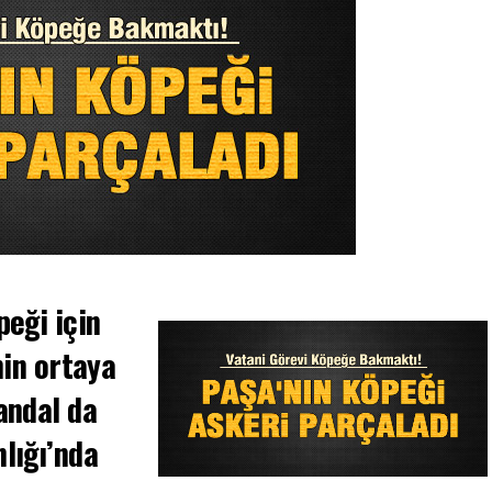
peği için
nin ortaya
andal da
lığı’nda