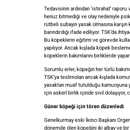
Tedavisinin ardından ‘istirahat’ raporu v
henüz bitmediği ve olay nedeniyle psik
rütbeli subayın yasak olmasına karşın ke
barındırdığı ifade ediliyor. TSK’da ihti
Bu köpeklerin eğitimi ve görevde kulla
yapılıyor. Ancak kışlada köpek besleme
köpeklerin bakımlarını birliklerde yapar
Sorumlu erler, köpeğin her türlü bakımın
TSK’ya teslimolan ancak kışlada komutan
yasaktan muaf tutulduğu kamuoyuna yansı
için askerî birlik içinde sivil dolaşıyo
Güner köpeği için tören düzenledi
Genelkurmay eski İkinci Başkanı Orge
dönemde ölen köpeğini iki albay ve bir