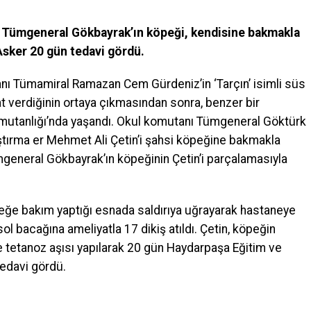
 Tümgeneral Gökbayrak’ın köpeği, kendisine bakmakla
 Asker 20 gün tedavi gördü.
anı Tümamiral Ramazan Cem Gürdeniz’in ‘Tarçın’ isimli süs
t verdiğinin ortaya çıkmasından sonra, benzer bir
mutanlığı’nda yaşandı. Okul komutanı Tümgeneral Göktürk
ştırma er Mehmet Ali Çetin’i şahsi köpeğine bakmakla
ümgeneral Gökbayrak’ın köpeğinin Çetin’i parçalamasıyla
peğe bakım yaptığı esnada saldırıya uğrayarak hastaneye
sol bacağına ameliyatla 17 dikiş atıldı. Çetin, köpeğin
e tetanoz aşısı yapılarak 20 gün Haydarpaşa Eğitim ve
edavi gördü.