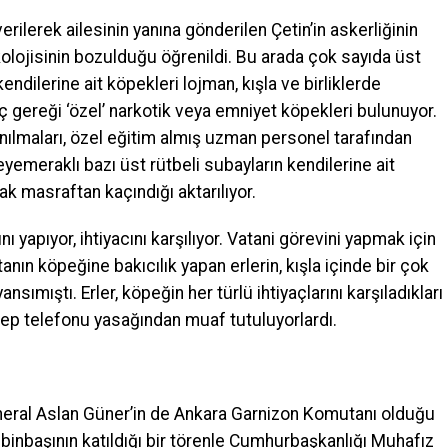
erilerek ailesinin yanına gönderilen Çetin’in askerliğinin
olojisinin bozulduğu öğrenildi. Bu arada çok sayıda üst
ndilerine ait köpekleri lojman, kışla ve birliklerde
yaç gereği ‘özel’ narkotik veya emniyet köpekleri bulunuyor.
nılmaları, özel eğitim almış uzman personel tarafından
yemeraklı bazı üst rütbeli subayların kendilerine ait
ak masraftan kaçındığı aktarılıyor.
ı yapıyor, ihtiyacını karşılıyor. Vatani görevini yapmak için
ın köpeğine bakıcılık yapan erlerin, kışla içinde bir çok
mıştı. Erler, köpeğin her türlü ihtiyaçlarını karşıladıkları
r, cep telefonu yasağından muaf tutuluyorlardı.
neral Aslan Güner’in de Ankara Garnizon Komutanı olduğu
 binbaşının katıldığı bir törenle Cumhurbaşkanlığı Muhafız