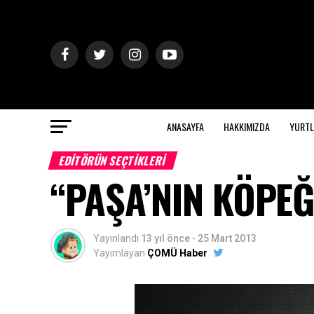
ANASAYFA
HAKKIMIZDA
YURTL
EDITÖRÜN SEÇTIKLERI
“PAŞA’NIN KÖPEĞ
Yayınlandı
13 yıl önce
-
25 Mart 2013
Yayımlayan
ÇOMÜ Haber