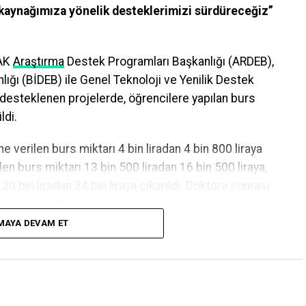
 kaynağımıza yönelik desteklerimizi sürdüreceğiz”
AK
Araştırma
Destek Programları Başkanlığı (ARDEB),
ığı (BİDEB) ile Genel Teknoloji ve Yenilik Destek
 desteklenen projelerde, öğrencilere yapılan burs
ldi.
e verilen burs miktarı 4 bin liradan 4 bin 800 liraya
len burs miktarı 13 bin 500 liradan 16 bin 500 liraya,
20 bin liradan 24 bin liraya çıkarıldı. Doktora sonrası
n lira iken 32 bin lira olarak güncellendi.
MAYA DEVAM ET
Performans Programı’nda yer alan performans
da, doktora öğrencileri 8 bin 700 liraya ve doktora
 kadar performans ödemesi alabilecek.