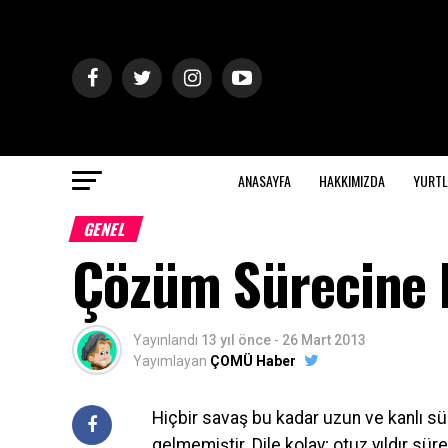
ANASAYFA
HAKKIMIZDA
YURTL
GENEL
Çözüm Sürecine K
Yayınlandı
13 yıl önce
-
26 Mart 2013
Yayımlayan
ÇOMÜ Haber
Hiçbir savaş bu kadar uzun ve kanlı sü
gelmemiştir. Dile kolay; otuz yıldır sü