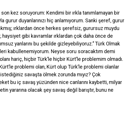
a son kez soruyorum: Kendimi bir ırkla tanımlamayan bir
la gurur duyanlarınızı hiç anlamıyorum. Sanki şeref, gurur
 çıkmış; ırklardan önce herkes şerefsiz, gurursuz muydu
 haysiyet gibi kavramlar ırklardan çok daha önce de
 olumsuz yanlarını bu şekilde gizleyebiliyoruz.’’ Türk Olmak
sözleri kabullenemiyorum. Neyse soru soracaktım demi
nı hariç, hiçbir Türk’le hiçbir Kürt’le problemim olmadı.
rt’le problemi olan, Kürt olup Türk’le problemi olanlar
izin istediğiniz savaşta ölmek zorunda mıyız? Çok
ket bu iç savaş yüzünden nice canlarını kaybetti, milyar
etin yararına olacak şey savaş değil barıştır, bunu ne