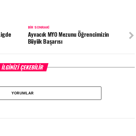
BIR SONRAKI
Ligde
Ayvacık MYO Mezunu Öğrencimizin
Büyük Başarısı
İLGINIZI ÇEKEBILIR
YORUMLAR