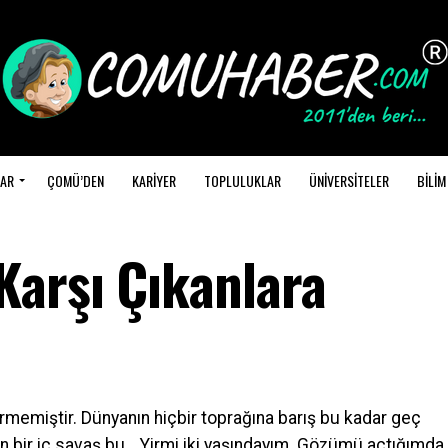
AR
ÇOMÜ’DEN
KARİYER
TOPLULUKLAR
ÜNİVERSİTELER
BİLİM
arşı Çıkanlara
rmemiştir. Dünyanın hiçbir toprağına barış bu kadar geç
ren bir iç savaş bu… Yirmi iki yaşındayım. Gözümü açtığımda