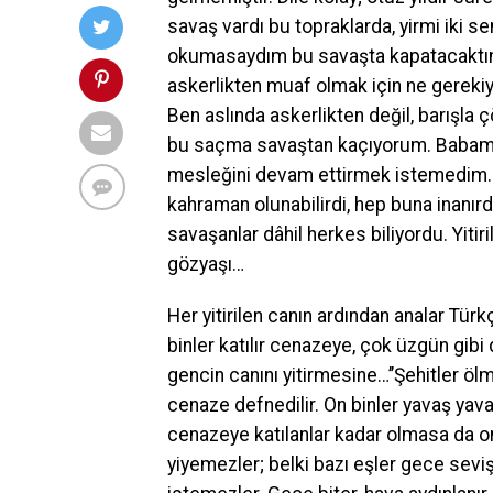
savaş vardı bu topraklarda, yirmi iki s
okumasaydım bu savaşta kapatacaktım
askerlikten muaf olmak için ne gereki
Ben aslında askerlikten değil, barışla ç
bu saçma savaştan kaçıyorum. Babam da
mesleğini devam ettirmek istemedim. 
kahraman olunabilirdi, hep buna inanı
savaşanlar dâhil herkes biliyordu. Yitir
gözyaşı…
Her yitirilen canın ardından analar Türk
binler katılır cenazeye, çok üzgün gibi 
gencin canını yitirmesine…’’Şehitler ölm
cenaze defnedilir. On binler yavaş yavaş
cenazeye katılanlar kadar olmasa da o
yiyemezler; belki bazı eşler gece sevi