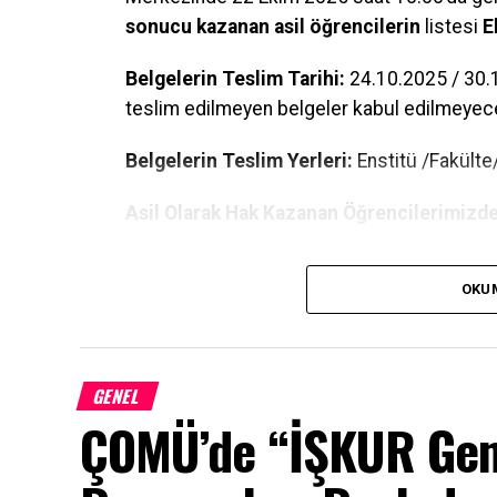
sonucu kazanan asil öğrencilerin
listesi
E
Belgelerin Teslim Tarihi:
24.10.2025 / 30.1
teslim edilmeyen belgeler kabul edilmeyece
Belgelerin Teslim Yerleri:
Enstitü /Fakült
Asil Olarak Hak Kazanan Öğrencilerimizde
1- Kimlik Fotokopisi
OKU
2– Adli Sicil Belgesi (E-Devlet)
3- Kendisi ve aynı hanede yaşayan bireyl
GENEL
evrağı (E-Devlet)
ÇOMÜ’de “İŞKUR Gen
4- Yurtta kalanlar için “Yurtta Barınma Belges
Belge” (Yurt ve benzeri toplu yaşam alanların