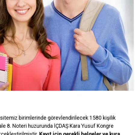
temiz birimlerinde görevlendirilecek 1580 kişilik
kale 8. Noteri huzurunda İÇDAŞ Kara Yusuf Kongre
ekleştirilmiştir.
Kayıt için gerekli belgeler ve kura