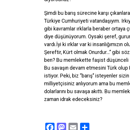
Şimdi bu barış sürecine karşı çıkanlar
Türkiye Cumhuriyeti vatandaşıyım. Irkıy
gibi kavramlar ırklarla beraber ortaya
diye düşünüyorum. Oysaki şeref, gurur,
vardı.İyi ki ırklar var ki insanlığımızın
Şereftir, Kürt olmak Onurdur…’’ gibi 
ben? Bu memlekette faşist düşünceli ola
Bu savaşın devam etmesini Türk olup Kü
istiyor. Peki, biz ‘’barış’’ isteyenler s
milliyetçisiniz anlıyorum ama bu memle
dolarlarını bu savaşa akıttı. Bu memlek
zaman idrak edeceksiniz?
Facebook
Mastodon
Email
Share