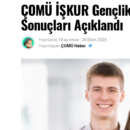
ÇOMÜ İŞKUR Gençlik
Sonuçları Açıklandı
Yayınlandı
10 ay önce
-
24 Ekim 2025
Yayımlayan
ÇOMÜ Haber