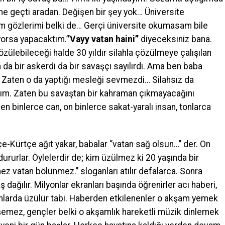
ene geçti aradan. Değişen bir şey yok… Üniversite
 gözlerimi belki de… Gerçi üniversite okumasam bile
yorsa yapacaktım.’
’Vayy vatan haini’’
diyeceksiniz bana.
özülebileceği halde 30 yıldır silahla çözülmeye çalışılan
 bir askerdi da bir savaşçı sayılırdı. Ama ben baba
Zaten o da yaptığı mesleği sevmezdi… Silahsız da
rdım. Zaten bu savaştan bir kahraman çıkmayacağını
ilen binlerce can, on binlerce sakat-yaralı insan, tonlarca
çe-Kürtçe ağıt yakar, babalar ‘’vatan sağ olsun…’’ der. On
dururlar. Öylelerdir de; kim üzülmez ki 20 yaşında bir
ez vatan bölünmez.’’ sloganları atılır defalarca. Sonra
 dağılır. Milyonlar ekranları başında öğrenirler acı haberi,
nlarda üzülür tabi. Haberden etkilenenler o akşam yemek
şemez, gençler belki o akşamlık hareketli müzik dinlemek