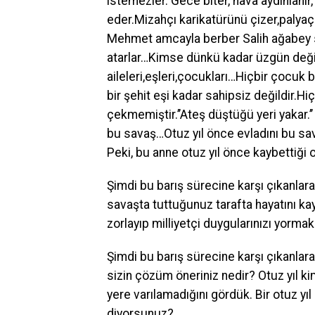
istemezler. Gece biter, hava aydınlanır
eder.Mizahçı karikatürünü çizer,palyaç
Mehmet amcayla berber Salih ağabey sa
atarlar…Kimse dünkü kadar üzgün değildi
aileleri,eşleri,çocukları…Hiçbir çocuk 
bir şehit eşi kadar sahipsiz değildir.H
çekmemiştir.’’Ateş düştüğü yeri yakar.’
bu savaş…Otuz yıl önce evladını bu sav
Peki, bu anne otuz yıl önce kaybettiği 
Şimdi bu barış sürecine karşı çıkanlara
savaşta tuttuğunuz tarafta hayatını kay
zorlayıp milliyetçi duygularınızı yorm
Şimdi bu barış sürecine karşı çıkanlar
sizin çözüm öneriniz nedir? Otuz yıl k
yere varılamadığını gördük. Bir otuz yıl
diyorsunuz?