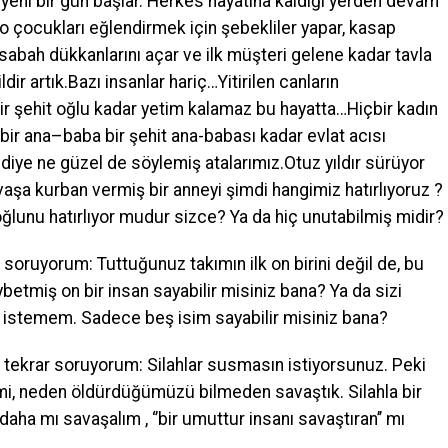
, yeni bir gün başlar. Herkes hayatına kaldığı yerden devam
o çocukları eğlendirmek için şebekliler yapar, kasap
bah dükkanlarını açar ve ilk müşteri gelene kadar tavla
r artık.Bazı insanlar hariç…Yitirilen canların
bir şehit oğlu kadar yetim kalamaz bu hayatta…Hiçbir kadın
içbir ana–baba bir şehit ana-babası kadar evlat acısı
’ diye ne güzel de söylemiş atalarımız.Otuz yıldır sürüyor
aşa kurban vermiş bir anneyi şimdi hangimiz hatırlıyoruz ?
oğlunu hatırlıyor mudur sizce? Ya da hiç unutabilmiş midir?
 soruyorum: Tuttuğunuz takımın ilk on birini değil de, bu
betmiş on bir insan sayabilir misiniz bana? Ya da sizi
ak istemem. Sadece beş isim sayabilir misiniz bana?
a tekrar soruyorum: Silahlar susmasın istiyorsunuz. Peki
imi, neden öldürdüğümüzü bilmeden savaştık. Silahla bir
 daha mı savaşalım , ‘’bir umuttur insanı savaştıran’’ mı