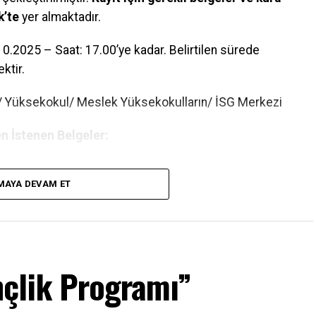
k’te
yer almaktadır.
0.2025 – Saat: 17.00’ye kadar. Belirtilen sürede
ktir.
e/ Yüksekokul/ Meslek Yüksekokulların/ İSG Merkezi
n İstenen Belgeler:
MAYA DEVAM ET
erin SGK Hizmet Dökümü ve SGK Kayıt Sorgulama
çlik Programı”
i” (E-Devlet) / Diğer toplu alanlar için “Kanıtlayıcı
da olanlar için hane gelir şartı aranmaz.)