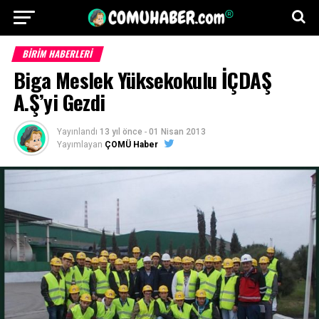
BİRİM HABERLERİ
Biga Meslek Yüksekokulu İÇDAŞ
A.Ş’yi Gezdi
Yayınlandı
13 yıl önce
-
01 Nisan 2013
Yayımlayan
ÇOMÜ Haber