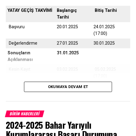
Gerçekleştirildi
YATAY GEÇİŞ TAKVİMİ
Başlangıç
Bitiş Tarihi
KAÇIRMAYIN
Tarihi
8. Çanakkale Resim Yarışmasında Eserler Değerlendirildi
Başvuru
20.01.2025
24.01.2025
(17:00)
Değerlendirme
27.01.2025
30.01.2025
Sonuçların
31.01.2025
Açıklanması
Kesin Kayıt
03.02.2025
05.02.2025
(17:00)
Yedek Kayıt
06.02.2025
07.02.2025
OKUMAYA DEVAM ET
(17:00)
BİRİM HABERLERİ
Çanakkale Onsekiz Mart Üniversitesi son 10 yıla ait
2024-2025 Bahar Yarıyılı
program taban puanları için
TIKLAYINIZ
Kurumlararası Başarı Durumuna