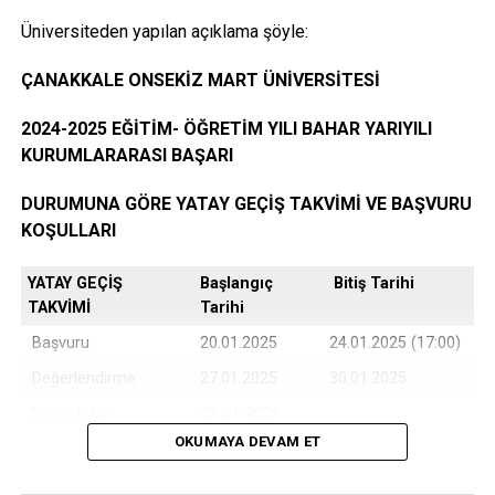
Üniversiteden yapılan açıklama şöyle:
Öğrencinin yerleştiği yıldaki LYS ve ÖSYS Sonuç
ÇANAKKALE ONSEKİZ MART ÜNİVERSİTESİ
Belgesi (İnternet çıktısı)
2024-2025 EĞİTİM- ÖĞRETİM YILI BAHAR YARIYILI
KURUMLARARASI BAŞARI
ÖSYM Yerleştirme Belgesi. (İnternet çıktısı)
DURUMUNA GÖRE YATAY GEÇİŞ TAKVİMİ VE BAŞVURU
KOŞULLARI
YATAY GEÇİŞ
Başlangıç
Bitiş Tarihi
DGS ile yerleşen öğrencilerin DGS Sonuç belgesi
TAKVİMİ
Tarihi
ve DGS Yerleştirme belgesi.(internet çıktısı
Başvuru
20.01.2025
24.01.2025 (17:00)
Değerlendirme
27.01.2025
30.01.2025
Sonuçların
31.01.2025
Kayıtlı olduğu Üniversiteye ait öğrenci belgesi (son
Açıklanması
OKUMAYA DEVAM ET
6 ay içerisinde alınmış olması ve öğrenci
belgesinde
Kayıt Türü bilgisi yok ise eğitim
Kesin Kayıt
03.02.2025
05.02.2025