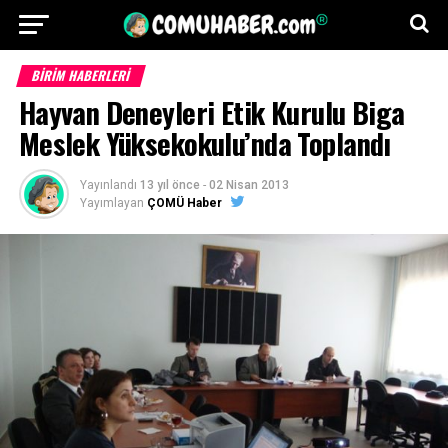
BİRİM HABERLERİ
Hayvan Deneyleri Etik Kurulu Biga
Meslek Yüksekokulu’nda Toplandı
Yayınlandı
13 yıl önce
-
02 Nisan 2013
Yayımlayan
ÇOMÜ Haber