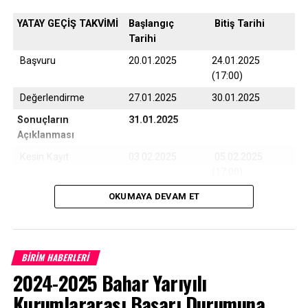
YATAY GEÇİŞ TAKVİMİ
Başlangıç
Bitiş Tarihi
Tarihi
Başvuru
20.01.2025
24.01.2025
(17:00)
Değerlendirme
27.01.2025
30.01.2025
Sonuçların
31.01.2025
Açıklanması
Kesin Kayıt
03.02.2025
05.02.2025
(17:00)
Yedek Kayıt
06.02.2025
07.02.2025
OKUMAYA DEVAM ET
(17:00)
BİRİM HABERLERİ
Çanakkale Onsekiz Mart Üniversitesi son 10 yıla ait
2024-2025 Bahar Yarıyılı
program taban puanları için
TIKLAYINIZ
Kurumlararası Başarı Durumuna