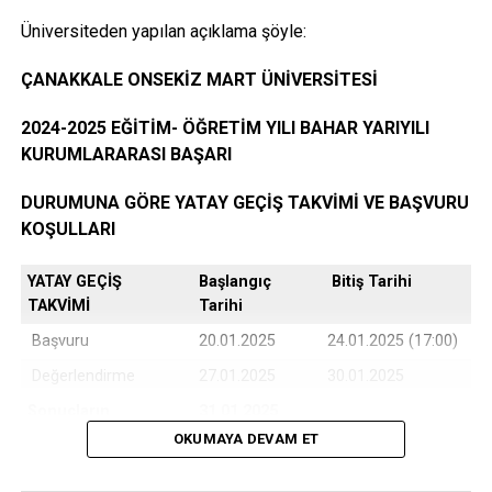
Üniversiteden yapılan açıklama şöyle:
Öğrencinin yerleştiği yıldaki LYS ve ÖSYS Sonuç
ÇANAKKALE ONSEKİZ MART ÜNİVERSİTESİ
Belgesi (İnternet çıktısı)
2024-2025 EĞİTİM- ÖĞRETİM YILI BAHAR YARIYILI
KURUMLARARASI BAŞARI
ÖSYM Yerleştirme Belgesi. (İnternet çıktısı)
DURUMUNA GÖRE YATAY GEÇİŞ TAKVİMİ VE BAŞVURU
KOŞULLARI
YATAY GEÇİŞ
Başlangıç
Bitiş Tarihi
DGS ile yerleşen öğrencilerin DGS Sonuç belgesi
TAKVİMİ
Tarihi
ve DGS Yerleştirme belgesi.(internet çıktısı
Başvuru
20.01.2025
24.01.2025 (17:00)
Değerlendirme
27.01.2025
30.01.2025
Sonuçların
31.01.2025
Kayıtlı olduğu Üniversiteye ait öğrenci belgesi (son
Açıklanması
OKUMAYA DEVAM ET
6 ay içerisinde alınmış olması ve öğrenci
belgesinde
Kayıt Türü bilgisi yok ise eğitim
Kesin Kayıt
03.02.2025
05.02.2025