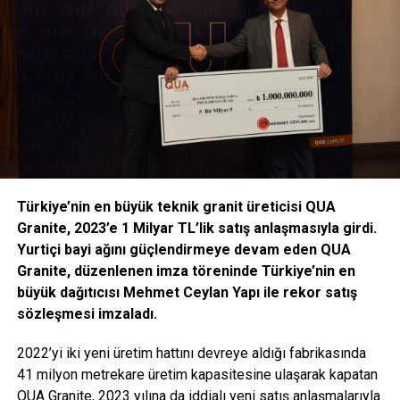
sitelerinde belirtilen kurallar çerçevesinde yapılacaktır.
Erasmus Yabancı Dil Sınavı ile ilgili tüm süreçler YDYO web
sitesinden takip edilmelidir: http://ydyo.comu.edu.tr/
Erasmus Programı’ndan yararlanmak isteyen
öğrenciler öncelikle üniversitemiz Yabancı Diller
Yüksek Okulu tarafından düzenlenen Erasmus Yabancı
Dil sınavına girmelidir.
Yabancı Dil Sınavı 2 aşamalı olacaktır:
Türkiye’nin en büyük teknik granit üreticisi QUA
Granite, 2023’e 1 Milyar TL’lik satış anlaşmasıyla girdi.
3 Mart 2023, Cuma günü gerçekleştirilecek yazılı sınavdan
Yurtiçi bayi ağını güçlendirmeye devam eden QUA
50 ve üzeri alan öğrenciler 6 Mart 2023 Pazartesi günü
Granite, düzenlenen imza töreninde Türkiye’nin en
gerçekleştirilecek konuşma sınavına gireceklerdir.
büyük dağıtıcısı Mehmet Ceylan Yapı ile rekor satış
Yazılı sınav sonucunun 100 üzerinden %75’i ve konuşma
sözleşmesi imzaladı.
sınavı sonucunun 100 üzerinden %25’si alınarak “nihai
2022’yi iki yeni üretim hattını devreye aldığı fabrikasında
yabancı dil puanı” oluşturulacak ve
öğrenciler Erasmus
41 milyon metrekare üretim kapasitesine ulaşarak kapatan
başvurularında bu “nihai yabancı dil puanını”
QUA Granite, 2023 yılına da iddialı yeni satış anlaşmalarıyla
kullanacaklardır.