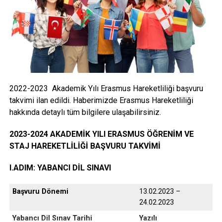
artırmak ve su israfını önlemek için üretim faaliyetlerimiz
sırasında oluşan atık suyun %100’ünü doğaya deşarj
3
etmeden, toplamda 94.000 m
/gün kapasiteli olan
endüstriyel su arıtma tesisimizde arıtarak tekrar üretime
kazandırıyoruz. QUA Granite olarak bir damla suyu bile
israf etmeden; sadece Dünya Su Günü’nde değil,
yaşamımızın her alanında ve anında doğaya sahip
2022-2023 Akademik Yılı Erasmus Hareketliliği başvuru
çıkmaya devam edeceğiz.”
takvimi ilan edildi. Haberimizde Erasmus Hareketliliği
hakkında detaylı tüm bilgilere ulaşabilirsiniz.
2023-2024 AKADEMİK YILI ERASMUS ÖĞRENİM VE
STAJ HAREKETLİLİĞİ BAŞVURU TAKVİMİ
Facebook
Mastodon
Email
Share
I.ADIM: YABANCI DİL SINAVI
Başvuru Dönemi
13.02.2023 –
24.02.2023
Yabancı Dil Sınav Tarihi
Yazılı