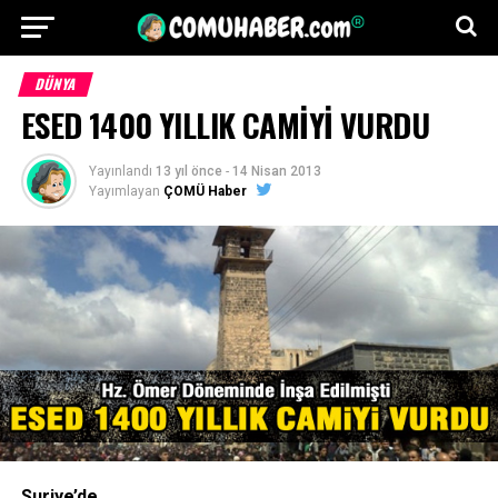
DÜNYA
ESED 1400 YILLIK CAMİYİ VURDU
Yayınlandı
13 yıl önce
-
14 Nisan 2013
Yayımlayan
ÇOMÜ Haber
Suriye’de