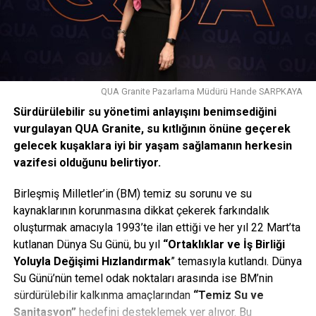
gösterilerle protesto edilmişti. Çeşitli kentlerde haftalık
düzenlenen barışçıl gösteriler daha sonra ülke geneline
yayılmıştı.
Tarihi Hz. Ömer Camisi, devrimin başlangıcında muhalifler
tarafından bir süre hastane olarak kullanılmıştı.
QUA Granite Pazarlama Müdürü Hande SARPKAYA
Sürdürülebilir su yönetimi anlayışını benimsediğini
Facebook
Mastodon
Email
Share
vurgulayan QUA Granite, su kıtlığının önüne geçerek
gelecek kuşaklara iyi bir yaşam sağlamanın herkesin
vazifesi olduğunu belirtiyor.
İLIŞKILI BAŞLIKLAR:
BIR SONRAKI
Birleşmiş Milletler’in (BM) temiz su sorunu ve su
ERDOĞAN’DAN KEVSER SURELİ IRKÇILIK MESAJI
kaynaklarının korunmasına dikkat çekerek farkındalık
KAÇIRMAYIN
oluşturmak amacıyla 1993’te ilan ettiği ve her yıl 22 Mart’ta
MİLLİ TANK ALTAY ZORLU TESTLERİ GEÇİYOR
kutlanan Dünya Su Günü, bu yıl
“Ortaklıklar ve İş Birliği
Yoluyla Değişimi Hızlandırmak
” temasıyla kutlandı. Dünya
Su Günü’nün temel odak noktaları arasında ise BM’nin
sürdürülebilir kalkınma amaçlarından
“Temiz Su ve
Sanitasyon”
hedefini desteklemek yer alıyor. Bu