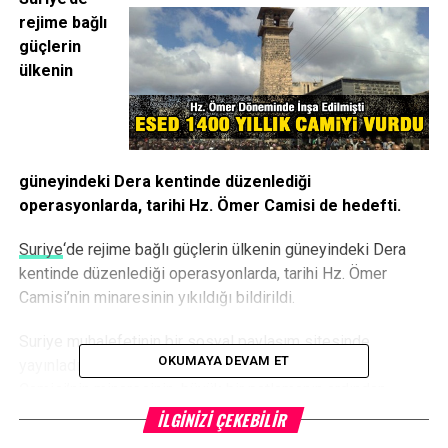
rejime bağlı
güçlerin
ülkenin
güneyindeki Dera kentinde düzenlediği
operasyonlarda, tarihi Hz. Ömer Camisi de hedefti.
Suriye
‘de rejime bağlı güçlerin ülkenin güneyindeki Dera
kentinde düzenlediği operasyonlarda, tarihi Hz. Ömer
Camisi’nin minaresinin yıkıldığı bildirildi.
Suriye muhalefetinin bir sosyal paylaşım sitesinde
OKUMAYA DEVAM ET
yayınladığı görüntülerde, Dera’daki tarihi Hz. Ömer
Camisi’nin minaresinin, büyük bir patlamanın ardından
yıkıldığı görülüyor. Muhalifler, caminin minaresinin, rejime
İLGINIZI ÇEKEBILIR
bağlı güçlerin saldırısı sonucunda yıkıldığını belirtirken,