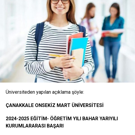
(Posta ile başvuru alınmayacaktır)
1- Merkezi Yerleştirme Puanı İle Yatay Geçiş Online
(İnternet) Başvurusunda Bulunan Öğrencilerden
İstenen Belgeler
Onaylı Not belgesi (transkript); başvuruda bulunan
öğrencinin ayrılacağı kurumda okuduğu bütün
dersleri ve bu derslerden aldığı notları gösteren
belge.( E-Devlet, Elektronik imza ya da Islak İmzalı)
Üniversiteden yapılan açıklama şöyle:
Öğrencinin yerleştiği yıldaki LYS ve ÖSYS Sonuç
ÇANAKKALE ONSEKİZ MART ÜNİVERSİTESİ
Belgesi (İnternet çıktısı)
2024-2025 EĞİTİM- ÖĞRETİM YILI BAHAR YARIYILI
KURUMLARARASI BAŞARI