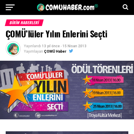
BİRİM HABERLERİ
ÇOMÜ’lüler Yılın Enlerini Seçti
Yayınlandı
13 yıl önce
-
15 Nisan 2013
Yayımlayan
ÇOMÜ Haber