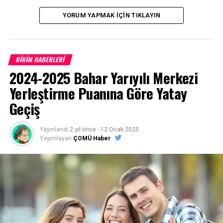
ödüllerini Troya Kültür Merkezi’nde yapılacak törenlerle
YORUM YAPMAK İÇIN TIKLAYIN
alacak.
BİRİM HABERLERİ
2024-2025 Bahar Yarıyılı Merkezi
Yerleştirme Puanına Göre Yatay
Facebook
Mastodon
Email
Share
Geçiş
İLIŞKILI BAŞLIKLAR:
Yayınlandı
2 yıl önce
-
12 Ocak 2025
Yayımlayan
ÇOMÜ Haber
BIR SONRAKI
‘Seksenler’ Dizisi Oyuncuları 19 Nisan’da ÇOMÜ’de
KAÇIRMAYIN
Futsal Kız – Erkek Grup Müsabakaları Başladı