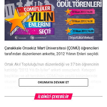
Çanakkale Onsekiz Mart Üniversitesi (ÇOMÜ) öğrencileri
tarafından düzenlenen ankette, 2012 Yılının Enleri seçildi.
Ortak Akıl Topluluğu’nun düzenlediği ve 37 bin öğrencinin
katıldığı “2012 Yılı En İyiler” anketi sonuçlandı. Kategori
başlıkları ve alt tercihleri, ÇOMÜ’nün çeşitli bölümlerinde
okuyan öğrencilerle yüz yüze yapılan görüşmelerde ortaya
OKUMAYA DEVAM ET
çıkan tercihler üzerinden yapıldı. Ankete üniversitemiz
öğrencilerinin yansıra ÇOMÜ personeli de oy kullandı.
İLGINIZI ÇEKEBILIR
Anket sonucunda ödül almaya hak kazanan ünlü isimler,