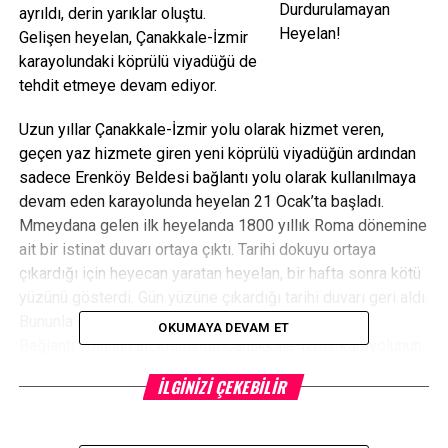
ayrıldı, derin yarıklar oluştu.
Gelişen heyelan, Çanakkale-İzmir
karayolundaki köprülü viyadüğü de
tehdit etmeye devam ediyor.
Uzun yıllar Çanakkale-İzmir yolu olarak hizmet veren,
geçen yaz hizmete giren yeni köprülü viyadüğün ardından
sadece Erenköy Beldesi bağlantı yolu olarak kullanılmaya
devam eden karayolunda heyelan 21 Ocak’ta başladı.
Mmeydana gelen ilk heyelanda 1800 yıllık Roma dönemine
ait bir istinat duvarı ortaya çıktı. Tarihi dokuyu ortaya
çıkardığı için heyecan yaratan heyelan, bir hafta sonra kötü
yüzünü gösterdi. Gün yüzüne çıkardığı tarihi duvarı geri aldı.
Bununla da kalmadı, bağlantı yolunu tamamen yuttu.
OKUMAYA DEVAM ET
Bağlantı yolunun alt kısmında Çanakkale-İzmir karayolunun
bir parçası olan köprülü viyadük de toprak kaymasından
İLGINIZI ÇEKEBILIR
olumsuz etkilendi. Heyelanla vadiye akan toprak kütleleri
viyadüğün ayaklarına dayandı.