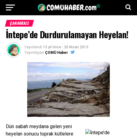
ÇANAKKALE
İntepe’de Durdurulamayan Heyelan!
Yayınlandı
13 yıl önce
-
20 Nisan 2013
Yayımlayan
ÇOMÜ Haber
Dün sabah meydana gelen yeni
heyelan sonucu toprak kütlelere