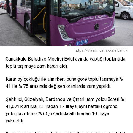
Facebook
Mastodon
Email
Share
İLIŞKILI BAŞLIKLAR:
https://ulasim.canakkale.bel.tr/
BIR SONRAKI
Türkiye Satranç Şampiyonu ÇOMÜ’den
Çanakkale Belediye Meclisi Eylül ayında yaptığı toplantıda
toplu taşımaya zam kararı aldı.
KAÇIRMAYIN
Ruhat Mengi: Allah Müslüman mı
Karar oy çokluğu ile alınırken, buna göre toplu taşımaya %
41 ile % 75 arasında değişen oranlarda zam yapıldı.
Şehir içi, Güzelyalı, Dardanos ve Çınarlı tam yolcu ücreti %
41,67’lik artışla 12 liradan 17 liraya, aynı hattaki öğrenci
yolcu ücreti ise % 66,67 artışla altı liradan 10 liraya
yükseldi.