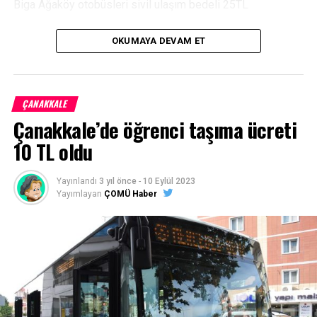
Biga Ağaköy otobüsleri sivil ulaşım bedeli 25TL
Biga Ağaköy otobüsleri öğrenci ulaşım bedeli 18TL olarak
OKUMAYA DEVAM ET
belirlendi.
Kaynak:
https://bigacarsambapostasi.com/
ÇANAKKALE
Facebook
Mastodon
Email
Share
Çanakkale’de öğrenci taşıma ücreti
10 TL oldu
Yayınlandı
3 yıl önce
-
10 Eylül 2023
Yayımlayan
ÇOMÜ Haber