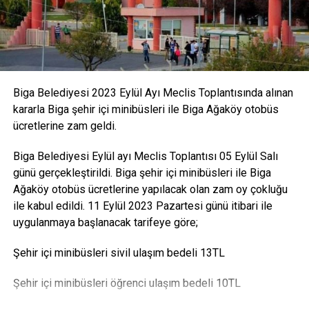
Heyelanı durdurmanın tek çözümünün, yamaç eğilimini
azaltacak kademeli sekilerin yapılması olduğunu belirten
Prof. Dr. Doğan Perinçek, “Burada yapılması gereken, ilk
başta heyelan malzemesini toparlamadan önce, yamaç
eğilimini azaltmaktı. Tepeden başlayarak sekiler
oluşturacak ve ondan sonra sondajları yapacaktık. Sonra
Biga Belediyesi 2023 Eylül Ayı Meclis Toplantısında alınan
kazıkları çakacaktık. Sekileri oluşturmadan bu işlem
kararla Biga şehir içi minibüsleri ile Biga Ağaköy otobüs
yapıldığı için yamaç eğimi yüksek kaldı, doğa dengesini
ücretlerine zam geldi.
bulamadı ve heyelan oldu. Şimdi kendi dengesini bulmaya
çalışıyor. Eğer yamaç eğilimi azaltılsaydı bu heyelan
Biga Belediyesi Eylül ayı Meclis Toplantısı 05 Eylül Salı
olmayacaktı” diye konuştu.
günü gerçekleştirildi. Biga şehir içi minibüsleri ile Biga
Ağaköy otobüs ücretlerine yapılacak olan zam oy çokluğu
canakkaleninrehberi
ile kabul edildi. 11 Eylül 2023 Pazartesi günü itibari ile
uygulanmaya başlanacak tarifeye göre;
Şehir içi minibüsleri sivil ulaşım bedeli 13TL
Şehir içi minibüsleri öğrenci ulaşım bedeli 10TL