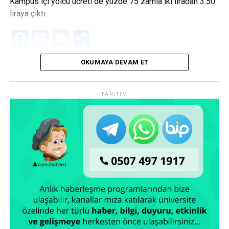
Kampüs içi yolcu ücreti de yüzde 75 zamla iki liradan 3.50
liraya çıktı.
Facebook
Mastodon
Email
Share
OKUMAYA DEVAM ET
TANITIM