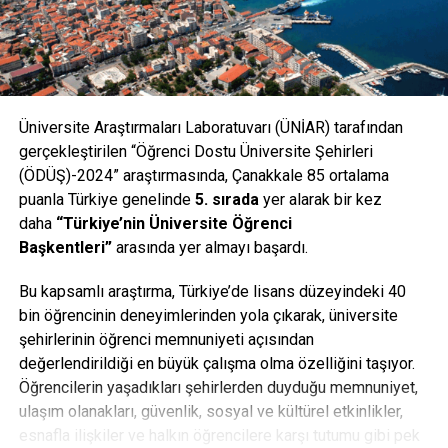
Üniversite Araştırmaları Laboratuvarı (ÜNİAR) tarafından
gerçekleştirilen “Öğrenci Dostu Üniversite Şehirleri
(ÖDÜŞ)-2024” araştırmasında, Çanakkale 85 ortalama
Çanakkale Onsekiz Mart Üniversitesi Mühendislik
puanla Türkiye genelinde
5. sırada
yer alarak bir kez
Fakültesi Jeoloji Mühendisliği Bölümü Öğretim Üyesi Prof.
daha
“Türkiye’nin Üniversite Öğrenci
Dr. Doğan Perinçek, elk günden buyana yaptığı uyarıların
Başkentleri”
arasında yer almayı başardı.
dikkate alınmadığını ileri sürdü. Prof. Dr. Doğan Perinçek,
“Artık burada hiçbir şekilde doğayı veya yağmuru
Bu kapsamlı araştırma, Türkiye’de lisans düzeyindeki 40
suçlayamayız. Burada görevini yerine getirmeyenler suçlu
bin öğrencinin deneyimlerinden yola çıkarak, üniversite
benim kanaatime göre. İşi ehli olana vermeyenler suçlu.
şehirlerinin öğrenci memnuniyeti açısından
Heyelanla gelen bu malzemeyi temizlemek için şimdi
değerlendirildiği en büyük çalışma olma özelliğini taşıyor.
öncekinden daha çok masraf yapmak gerekiyor. Heyelan
Öğrencilerin yaşadıkları şehirlerden duyduğu memnuniyet,
kayma düzlemeni bulmak için yapılan sondajların hepsi
ulaşım olanakları, güvenlik, sosyal ve kültürel etkinlikler,
tahrip olmuş durumda. Bu heyelan sondajların bile yanlış
esnafla ilişkiler ve halkın öğrencilere karşı tutumu gibi pek