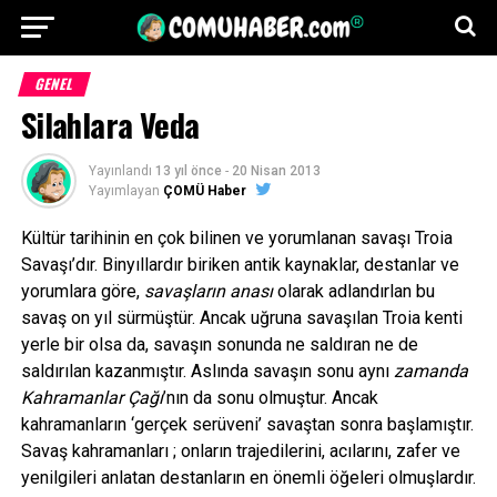
GENEL
Silahlara Veda
Yayınlandı
13 yıl önce
-
20 Nisan 2013
Yayımlayan
ÇOMÜ Haber
Kültür tarihinin en çok bilinen ve yorumlanan savaşı Troia
Savaşı’dır. Binyıllardır biriken antik kaynaklar, destanlar ve
yorumlara göre,
savaşların anası
olarak adlandırlan bu
savaş on yıl sürmüştür. Ancak uğruna savaşılan Troia kenti
yerle bir olsa da, savaşın sonunda ne saldıran ne de
saldırılan kazanmıştır. Aslında savaşın sonu aynı
zamanda
Kahramanlar Çağı
’nın da sonu olmuştur. Ancak
kahramanların ‘gerçek serüveni’ savaştan sonra başlamıştır.
Savaş kahramanları ; onların trajedilerini, acılarını, zafer ve
yenilgileri anlatan destanların en önemli öğeleri olmuşlardır.