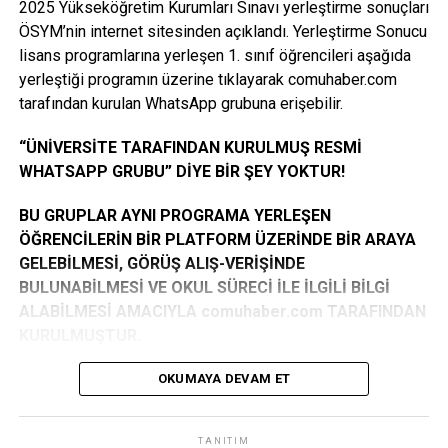
2025 Yükseköğretim Kurumları Sınavı yerleştirme sonuçları
(15.10.2007 tarihinden sonra doğanlar) başvurusu kabul
itibarıyla görevlerine başlayacak” dedi.
ÖSYM’nin internet sitesinden açıklandı. Yerleştirme Sonucu
edilmeyecektir.
lisans programlarına yerleşen 1. sınıf öğrencileri aşağıda
Öğrencilerin süreci doğru takip etmeleri için İŞKUR’un
yerleştiği programın üzerine tıklayarak comuhaber.com
KAZANAN ÖĞRENCİ LİSTESİ İÇİN TIKLAYINIZ
sosyal medya hesaplarını izlemelerinin önemine değinen
tarafından kurulan WhatsApp grubuna erişebilir.
Yavuz, “Başvurularda sık yapılan hatalar, doğru başvuru
Facebook
Mastodon
Email
Share
yöntemleri ve hangi birimlerde görev alınacağı gibi bilgiler
“ÜNİVERSİTE TARAFINDAN KURULMUŞ RESMİ
düzenli olarak paylaşılacak. Planlandığı şekilde ilerlemesi
WHATSAPP GRUBU” DİYE BİR ŞEY YOKTUR!
halinde program 10 Kasım 2025 – 26 Haziran 2026
tarihleri arasında kesintisiz olarak sürdürülecek” ifadelerini
BU GRUPLAR AYNI PROGRAMA YERLEŞEN
kullandı.
ÖĞRENCİLERİN BİR PLATFORM ÜZERİNDE BİR ARAYA
GELEBİLMESİ, GÖRÜŞ ALIŞ-VERİŞİNDE
“Hedef: 1580 Öğrencinin Programa Katılımı”
BULUNABİLMESİ VE OKUL SÜRECİ İLE İLGİLİ BİLGİ
ALABİLMESİ AMACIYLA comuhaber.com TARAFINDAN
Yavuz, bu yıl belirlenen 1.580 kontenjanın tamamının
KURULMUŞTUR.
dolmasını hedeflediklerini belirterek, “İstiyoruz ki 10 Kasım
itibarıyla tüm öğrenciler görevlerine başlasın. Bu süreçte
GRUPLARA KATILIM TAMAMEN GÖNÜLLÜLÜK
OKUMAYA DEVAM ET
Üniversitemizin Sağlık Kültür Spor Dairesi ile koordinasyon
ESASINA DAYANMAKTADIR. GEREKLİ ŞARTLARI
çok önemli. Evrakların eksiksiz tamamlanmasıyla süreci
TAŞIYIP GRUBA KENDİ İSTEĞİ İLE İSTEK ATANLAR
aksamadan yürütmeyi planlıyoruz” diye konuştu.
TANITIM