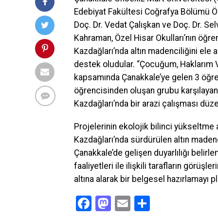
Edebiyat Fakültesi Coğrafya Bölümü Ö
Doç. Dr. Vedat Çalışkan ve Doç. Dr. Se
Kahraman, Özel Hisar Okulları’nın öğre
Kazdağları’nda altın madenciliğini ele 
destek oludular. “Çocuğum, Haklarım Va
kapsamında Çanakkale’ye gelen 3 öğre
öğrencisinden oluşan grubu karşılayan
Kazdağları’nda bir arazi çalışması düze
Projelerinin ekolojik bilinci yükseltme
Kazdağları’nda sürdürülen altın madencil
Çanakkale’de gelişen duyarlılığı belirl
faaliyetleri ile ilişkili tarafların görüşl
altına alarak bir belgesel hazırlamayı pl
Facebook
Mastodon
Email
Share