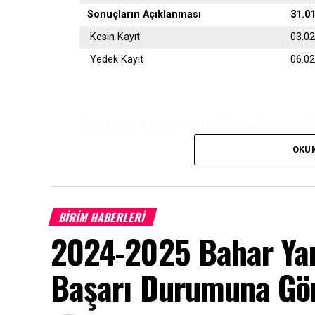
Sonuçların Açıklanması
31.0
Kesin Kayıt
03.0
Yedek Kayıt
06.0
Çanakkale Onsekiz Mart Üniversitesi son 10 
OKU
Başvurular
https://ubys.comu.edu.tr/
adresi
olarak yapılacaktır.
BİRİM HABERLERİ
2024-2025 Bahar Yar
Başarı Durumuna Gö
(Posta ile başvuru alınmayacaktır)