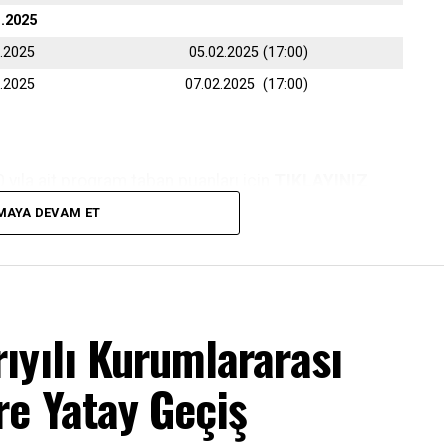
1.2025
2.2025
05.02.2025 (17:00)
2.2025
07.02.2025 (17:00)
yıla ait program taban puanları için
TIKLAYINIZ
MAYA DEVAM ET
nden belirtilen tarihler arasında online (internet)
ıyılı Kurumlararası
re Yatay Geçiş