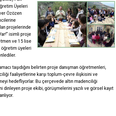
ğretim Üyeleri
lver Özözen
ncilerine
alan projelerinde
r!” isimli proje
tmen ve 15 lise
 öğretim üyeleri
nlediler.
 amacı taşıdığını belirten proje danışman öğretmenleri,
iği faaliyetlerine karşı toplum-çevre ilişkisini ve
emeyi hedefliyorlar. Bu çerçevede altın madenciliği
erini dinleyen proje ekibi, görüşmelerini yazılı ve görsel kayıt
anlıyor.