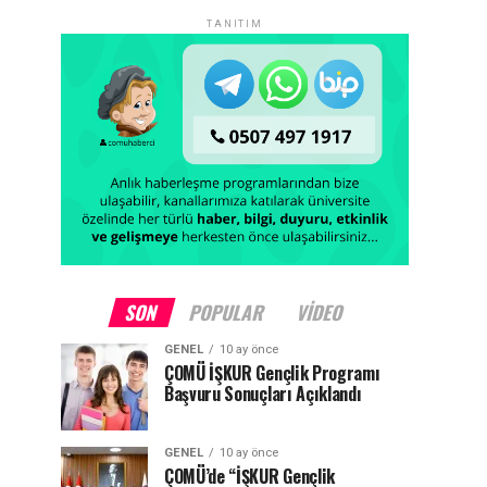
TANITIM
SON
POPULAR
VIDEO
GENEL
10 ay önce
ÇOMÜ İŞKUR Gençlik Programı
Başvuru Sonuçları Açıklandı
GENEL
10 ay önce
ÇOMÜ’de “İŞKUR Gençlik