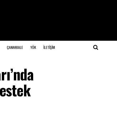
ÇANAKKALE
YÖK
İLETİŞİM
rı’nda
Destek