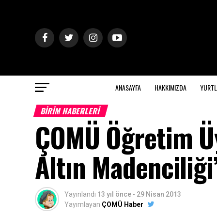
ANASAYFA
HAKKIMIZDA
YURTL
BİRİM HABERLERİ
ÇOMÜ Öğretim Üy
Altın Madenciliğ
Yayınlandı
13 yıl önce
-
29 Nisan 2013
Yayımlayan
ÇOMÜ Haber