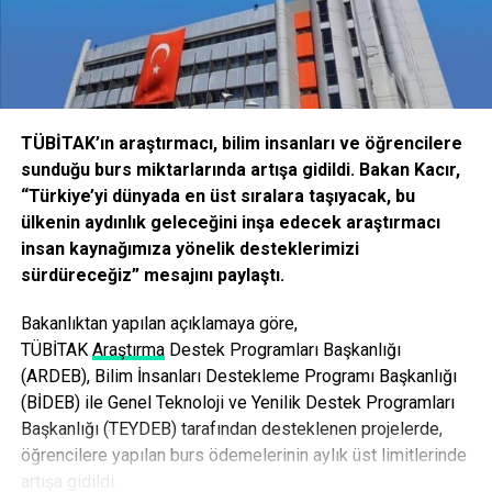
Facebook
Mastodon
Email
Share
İLIŞKILI BAŞLIKLAR:
BIR SONRAKI
Ayasofya’nın Cami Olması İçin 10 Milyon İmza
TÜBİTAK’ın araştırmacı, bilim insanları ve öğrencilere
Kampanyası
sunduğu burs miktarlarında artışa gidildi. Bakan Kacır,
“Türkiye’yi dünyada en üst sıralara taşıyacak, bu
KAÇIRMAYIN
Çanakkale’de 1 Mayıs Kutlamaları
ülkenin aydınlık geleceğini inşa edecek araştırmacı
insan kaynağımıza yönelik desteklerimizi
sürdüreceğiz” mesajını paylaştı.
Bakanlıktan yapılan açıklamaya göre,
TÜBİ
TAK
Araştırma
Destek Programları Başkanlığı
(ARDEB), Bilim İnsanları Destekleme Programı Başkanlığı
(BİDEB) ile Genel Teknoloji ve Yenilik Destek Programları
Başkanlığı (TEYDEB) tarafından desteklenen projelerde,
öğrencilere yapılan burs ödemelerinin aylık üst limitlerinde
artışa gidildi.