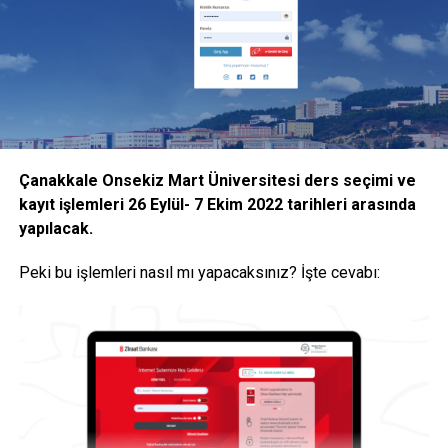
bildirdi.
İşte YÖK Başkanı Özvar’ın açıkladığı
kararlar
YÖK Başkanı Erol Özvar’ın açıklamalarına göre alınan
kararlar şu şekilde:
Çanakkale Onsekiz Mart Üniversitesi ders seçimi ve
kayıt işlemleri 26 Eylül- 7 Ekim 2022 tarihleri arasında
“Halihazırda uygulanmakta olan uzaktan öğretim ile birlikte
yapılacak.
isteyen öğrencilere devam şartı aranmaksızın sınıflarda
yüz yüze eğitim verilebilmesine,
Peki bu işlemleri nasıl mı yapacaksınız? İşte cevabı:
Yükseköğretim kurumlarının bir dersin hem uzaktan
öğretim ile hem de yüz yüze verilebilmesine ilişkin
kararları ilgili kurullarında alarak gerekli düzenlemeleri
yapmalarına,
Yürürlükte olan “Yükseköğretim Kurumlarında Uzaktan
Öğretime İlişkin Usul ve Esaslar”ın 6 ncı maddesinde yer