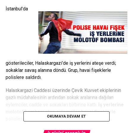
İstanbul’da
gösterileciler, Halaskargazi’de iş yerlerini ateşe verdi;
sokaklar savaş alanına döndü. Grup, havai fişeklerle
polislere saldırdı.
Halaskargazi Caddesi üzerinde Çevik Kuvvet ekiplerinin
gazlı müdahalesinin ardından sokak aralarına dağılan
eylemciler, cadde ve sokakları birbirine kattı.
İş yerlerine
molotof bombası atan eylemciler havai fişeklerle
OKUMAYA DEVAM ET
polislere de saldırdı.
DİSK kortejine yapılan müdahalenin ardından eylemciler ara