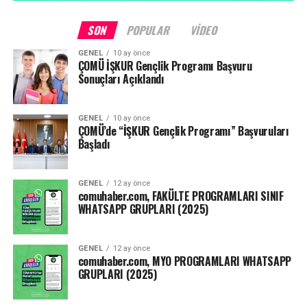
Yapılacak değerlendirmelerde; açık uçlu ya da çoktan
seçmeli çevrimiçi sınavlar, ödevler, çevrimiçi kısa sınavlar,
SON
POPULAR
VIDEO
projeler, Öğrenme Yönetim Sistemi (ÖYS) etkinlikleri, ÖYS
GENEL
10 ay önce
kullanım analitikleri ve benzeri uygulamaların
ÇOMÜ İŞKUR Gençlik Programı Başvuru
kullanılabilmesine,
Sonuçları Açıklandı
Yarıyıl sonu, tek ders, tez izleme, yeterlilik sınavı gibi
GENEL
10 ay önce
sınavların ise ne zaman ve nasıl yapılacağının
ÇOMÜ’de “İŞKUR Gençlik Programı” Başvuruları
yükseköğretim kurumlarının yetkili kurulları tarafından
Başladı
belirlenmesine karar verilmiştir.”
GENEL
12 ay önce
Kaynak: ensonhaber.com
comuhaber.com, FAKÜLTE PROGRAMLARI SINIF
WHATSAPP GRUPLARI (2025)
Facebook
Mastodon
Email
Share
GENEL
12 ay önce
comuhaber.com, MYO PROGRAMLARI WHATSAPP
GRUPLARI (2025)