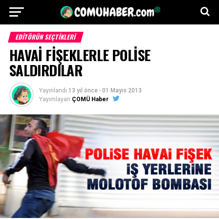
EDITÖRÜN SEÇTIKLERI
HAVAİ FİŞEKLERLE POLİSE
SALDIRDILAR
Yayınlandı
13 yıl önce
-
01 Mayıs 2013
Yayımlayan
ÇOMÜ Haber