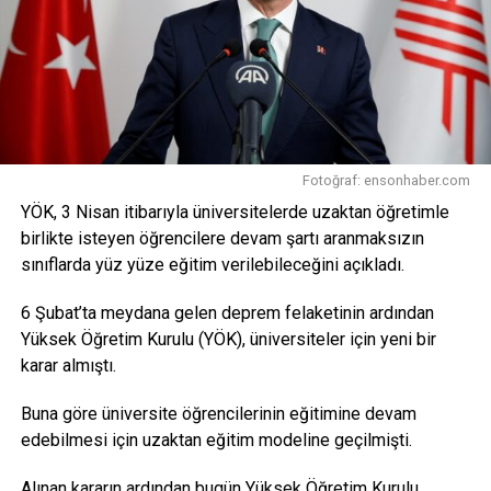
Sanayi ve Teknoloji Bakanı
Mehmet Fatih Kacır
da
sosyal
medya
hesabından konuya ilişkin paylaşımda
bulunarak, “Bilim insanlarımıza, araştırmacılarımıza ve
öğrencilerimize sunduğumuz TÜBİTAK burslarını artırdık.
Türkiye’yi dünyada en üst sıralara taşıy
acak, bu ülkenin
aydınlık geleceğini inşa edecek araştırmacı insan
kaynağımıza yönelik desteklerimizi sürdüreceğiz. Milli
Fotoğraf: ensonhaber.com
Teknoloji Hamlesi hedeflerimizi yetişmiş insan
YÖK, 3 Nisan itibarıyla üniversitelerde uzaktan öğretimle
kaynağımızla gerçekleştireceğiz” dedi.
birlikte isteyen öğrencilere devam şartı aranmaksızın
Kaynak: trthaber.com4
sınıflarda yüz yüze eğitim verilebileceğini açıkladı.
Facebook
Mastodon
Email
Share
6 Şubat’ta meydana gelen deprem felaketinin ardından
Yüksek Öğretim Kurulu (YÖK), üniversiteler için yeni bir
karar almıştı.
Buna göre üniversite öğrencilerinin eğitimine devam
edebilmesi için uzaktan eğitim modeline geçilmişti.
Alınan kararın ardından bugün Yüksek Öğretim Kurulu