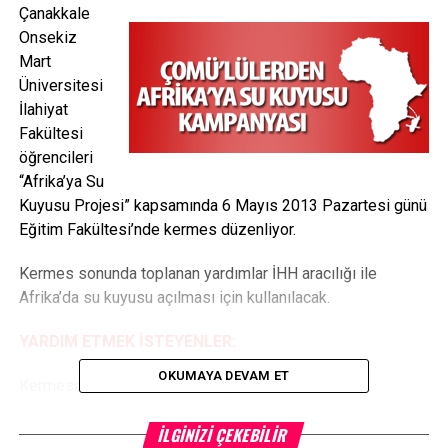
Çanakkale
Onsekiz
Mart
Üniversitesi
İlahiyat
Fakültesi
öğrencileri
“Afrika’ya Su
Kuyusu Projesi” kapsamında 6 Mayıs 2013 Pazartesi günü
Eğitim Fakültesi’nde kermes düzenliyor.
Kermes sonunda toplanan yardımlar İHH aracılığı ile
Afrika’da su kuyusu açılması için kullanılacak.
YARDIM ETMEK İSTEYENLER:
OKUMAYA DEVAM ET
Kermese yiyecek ve her türlü yardımda bulunmak
isteyenlerin 0541 360 95 89 numaralı telefon ile iletişime
İLGINIZI ÇEKEBILIR
geçmeleri gerekiyor.