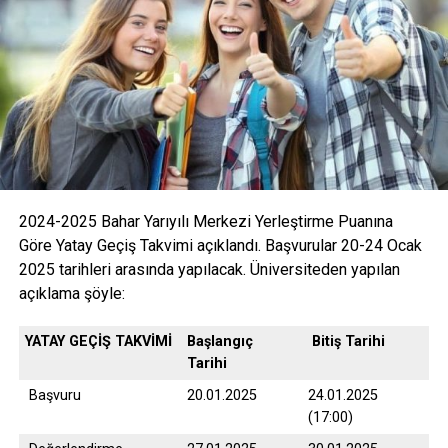
2024-2025 Bahar Yarıyılı Merkezi Yerleştirme Puanına
Göre Yatay Geçiş Takvimi açıklandı. Başvurular 20-24 Ocak
2025 tarihleri arasında yapılacak. Üniversiteden yapılan
açıklama şöyle:
Facebook
Mastodon
Email
Share
YATAY GEÇİŞ TAKVİMİ
Başlangıç
Bitiş Tarihi
İLIŞKILI BAŞLIKLAR:
Tarihi
BIR SONRAKI
Başvuru
20.01.2025
24.01.2025
HİZBULLAH: ESED’İN DEVRİLMESİNE İZİN VERMEYECEĞİZ
(17:00)
KAÇIRMAYIN