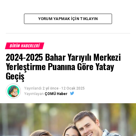
Kermes Facebook
Linki:
https://www.facebook.com/events/485794404821203
YORUM YAPMAK İÇIN TIKLAYIN
fref=ts
BİRİM HABERLERİ
2024-2025 Bahar Yarıyılı Merkezi
Yerleştirme Puanına Göre Yatay
Geçiş
Yayınlandı
2 yıl önce
-
12 Ocak 2025
Yayımlayan
ÇOMÜ Haber