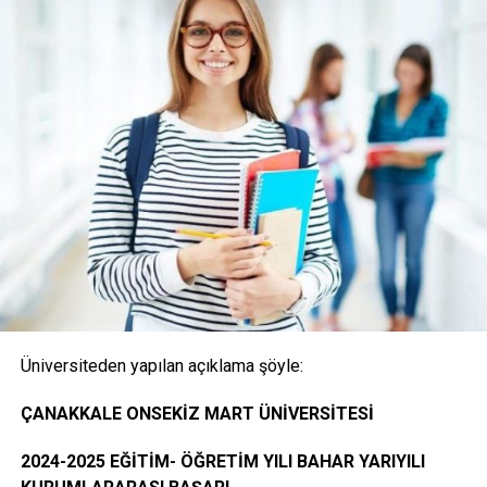
(Posta ile başvuru alınmayacaktır)
1- Merkezi Yerleştirme Puanı İle Yatay Geçiş Online
(İnternet) Başvurusunda Bulunan Öğrencilerden
İstenen Belgeler
Onaylı Not belgesi (transkript); başvuruda bulunan
öğrencinin ayrılacağı kurumda okuduğu bütün
dersleri ve bu derslerden aldığı notları gösteren
belge.( E-Devlet, Elektronik imza ya da Islak İmzalı)
Üniversiteden yapılan açıklama şöyle:
Öğrencinin yerleştiği yıldaki LYS ve ÖSYS Sonuç
ÇANAKKALE ONSEKİZ MART ÜNİVERSİTESİ
Belgesi (İnternet çıktısı)
2024-2025 EĞİTİM- ÖĞRETİM YILI BAHAR YARIYILI