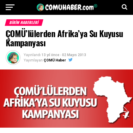
BİRİM HABERLERİ
ÇOMÜ’lülerden Afrika’ya Su Kuyusu
Kampanyası
Yayınlandı
13 yıl önce
-
02 Mayıs 2013
Yayımlayan
ÇOMÜ Haber