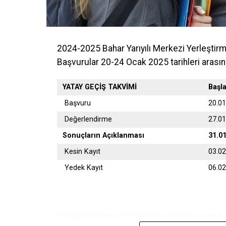
2024-2025 Bahar Yarıyılı Merkezi Yerleştir
Başvurular 20-24 Ocak 2025 tarihleri arasın
YATAY GEÇİŞ TAKVİMİ
Başl
Başvuru
20.0
Değerlendirme
27.0
Sonuçların Açıklanması
31.0
Kesin Kayıt
03.0
Yedek Kayıt
06.0
Çanakkale Onsekiz Mart Üniversitesi son 10 