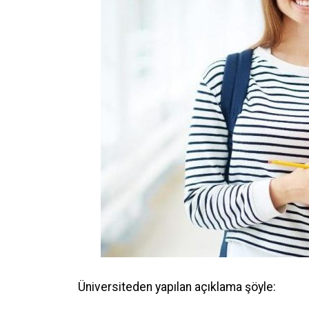
Öğrencinin yerleştiği yıldaki LYS ve ÖSYS
ÖSYM Yerleştirme Belgesi. (İnternet çıktı
DGS ile yerleşen öğrencilerin DGS Sonuç 
Kayıtlı olduğu Üniversiteye ait öğrenci b
belgesinde
Kayıt Türü bilgisi yok ise
Yerleştirme Puanına Göre Yatay Geçiş
Üniversiteden yapılan açıklama şöyle: