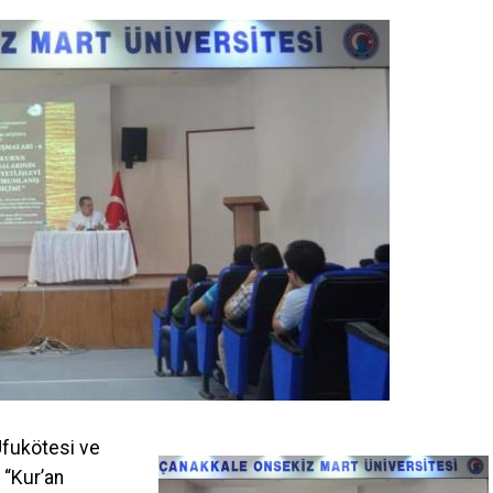
Ufukötesi ve
 “Kur’an