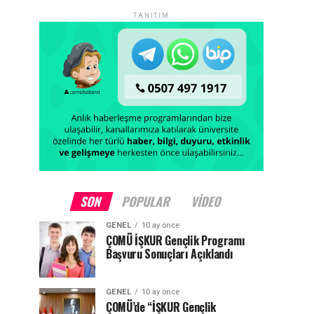
TANITIM
SON
POPULAR
VIDEO
GENEL
10 ay önce
ÇOMÜ İŞKUR Gençlik Programı
Başvuru Sonuçları Açıklandı
GENEL
10 ay önce
ÇOMÜ’de “İŞKUR Gençlik