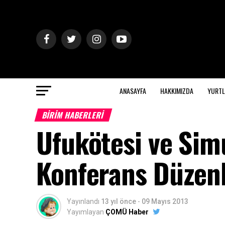
ANASAYFA
HAKKIMIZDA
YURTL
BİRİM HABERLERİ
Ufukötesi ve Sim
Konferans Düzen
Yayınlandı
13 yıl önce
-
09 Mayıs 2013
Yayımlayan
ÇOMÜ Haber