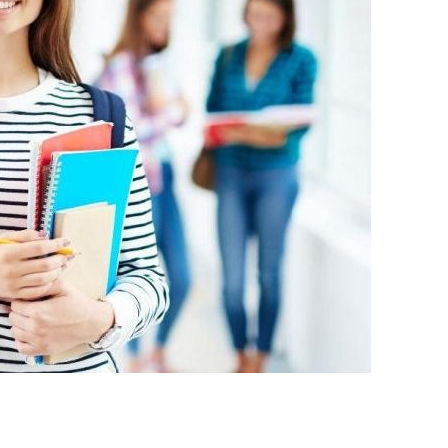
 Sonuç Belgesi (İnternet çıktısı)
sı)
belgesi ve DGS Yerleştirme belgesi.(internet çıktısı
elgesi (son 6 ay içerisinde alınmış olması ve öğrenci
 eğitim görmekte olduğu üniversiteden Merkezi
 Yapmadığına dair belge.)