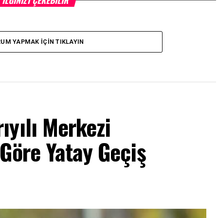
İLGINIZI ÇEKEBILIR
UM YAPMAK İÇIN TIKLAYIN
ıyılı Merkezi
Göre Yatay Geçiş