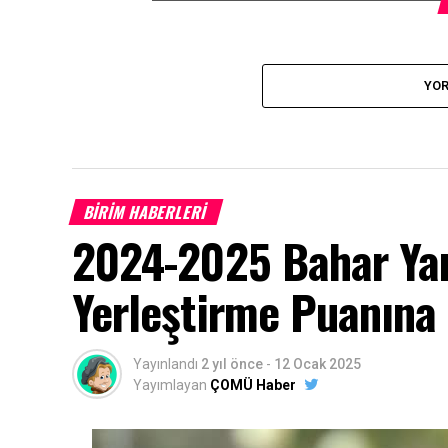
YOR
BİRİM HABERLERİ
2024-2025 Bahar Yar
Yerleştirme Puanına 
Yayınlandı
2 yıl önce
-
12 Ocak 2025
Yayımlayan
ÇOMÜ Haber