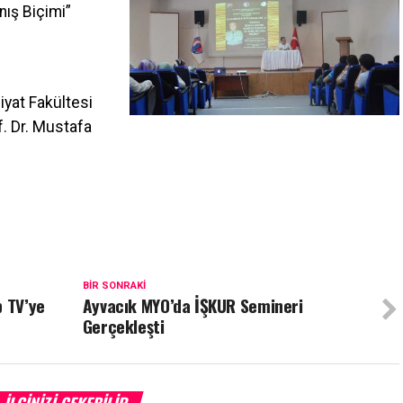
nış Biçimi”
iyat Fakültesi
f. Dr. Mustafa
BIR SONRAKI
p TV’ye
Ayvacık MYO’da İŞKUR Semineri
Gerçekleşti