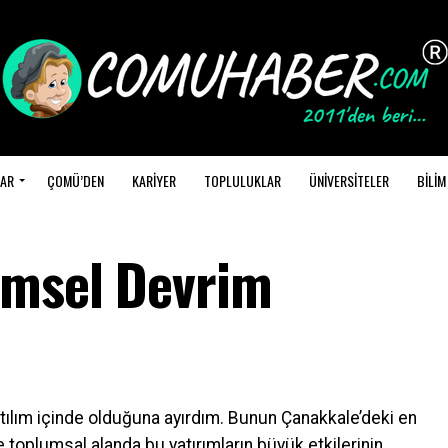
AR
ÇOMÜ’DEN
KARİYER
TOPLULUKLAR
ÜNİVERSİTELER
BİLİM
imsel Devrim
tılım içinde olduğuna ayırdım. Bunun Çanakkale’deki en
toplumsal alanda bu yatırımların büyük etkilerinin