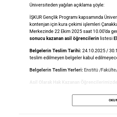
Üniversiteden yağılan açıklama şöyle:
İŞKUR Gençlik Programı kapsamında Üniversi
kontenjan için kura çekimi işlemleri Çanak
Merkezinde 22 Ekim 2025 saat 10.00’da gerç
sonucu kazanan asil öğrencilerin
listesi
E
Belgelerin Teslim Tarihi:
24.10.2025 / 30.1
teslim edilmeyen belgeler kabul edilmeyece
Belgelerin Teslim Yerleri:
Enstitü /Fakült
Asil Olarak Hak Kazanan Öğrencilerimizde
1- Kimlik Fotokopisi
OKU
2– Adli Sicil Belgesi (E-Devlet)