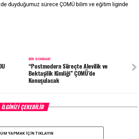
mizde duyduğumuz sürece ÇOMÜ bilim ve eğitim liginde
BIR SONRAKI
DU
“Postmodern Süreçte Alevilik ve
Bektaşilik Kimliği” ÇOMÜ’de
Konuşulacak
İLGINIZI ÇEKEBILIR
UM YAPMAK İÇIN TIKLAYIN