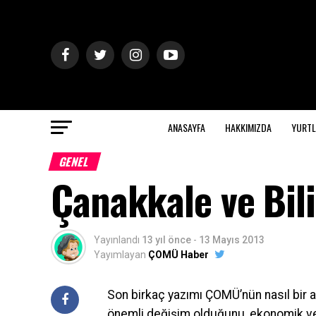
ANASAYFA
HAKKIMIZDA
YURTL
GENEL
Çanakkale ve Bil
Yayınlandı
13 yıl önce
-
13 Mayıs 2013
Yayımlayan
ÇOMÜ Haber
Son birkaç yazımı ÇOMÜ’nün nasıl bir a
önemli değişim olduğunu, ekonomik ve 