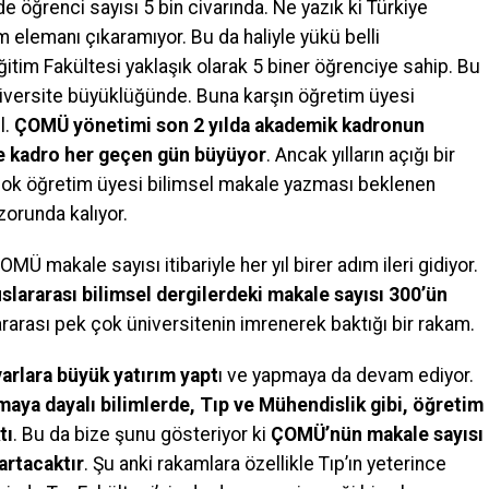
e öğrenci sayısı 5 bin civarında. Ne yazık ki Türkiye
 elemanı çıkaramıyor. Bu da haliyle yükü belli
Eğitim Fakültesi yaklaşık olarak 5 biner öğrenciye sahip. Bu
üniversite büyüklüğünde. Buna karşın öğretim üyesi
l.
ÇOMÜ yönetimi son 2 yılda akademik kadronun
ve kadro her geçen gün büyüyor
. Ancak yılların açığı bir
çok öğretim üyesi bilimsel makale yazması beklenen
zorunda kalıyor.
 makale sayısı itibariyle her yıl birer adım ileri gidiyor.
lararası bilimsel dergilerdeki makale sayısı 300’ün
ararası pek çok üniversitenin imrenerek baktığı bir rakam.
arlara büyük yatırım yapt
ı ve yapmaya da devam ediyor.
aya dayalı bilimlerde, Tıp ve Mühendislik gibi, öğretim
tı
. Bu da bize şunu gösteriyor ki
ÇOMÜ’nün makale sayısı
artacaktır
. Şu anki rakamlara özellikle Tıp’ın yeterince