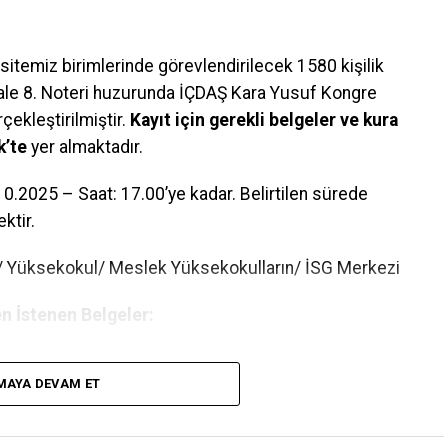
temiz birimlerinde görevlendirilecek 1580 kişilik
kale 8. Noteri huzurunda İÇDAŞ Kara Yusuf Kongre
ekleştirilmiştir.
Kayıt için gerekli belgeler ve kura
k’te
yer almaktadır.
0.2025 – Saat: 17.00’ye kadar. Belirtilen sürede
ktir.
e/ Yüksekokul/ Meslek Yüksekokulların/ İSG Merkezi
n İstenen Belgeler:
MAYA DEVAM ET