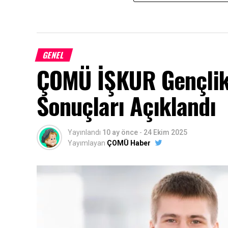
GENEL
ÇOMÜ İŞKUR Gençlik
Sonuçları Açıklandı
Yayınlandı
10 ay önce
-
24 Ekim 2025
Yayımlayan
ÇOMÜ Haber