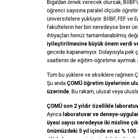
Biga’dan örnek verecek olursak, BİİBF’d
öğrenci sayısına paralel ölçüde öğretim
üniversitelere yüklüyor. BİİBF, FEF ve 
fakültelerin her biri neredeyse birer 
ihtiyaçları henüz tamamlanabilmiş deği
iyileştirilmesine büyük önem verdi 
gecede kapanamıyor. Dolayısıyla pek 
saatlerini de eğitim-öğretime ayırmak 
Tüm bu yüklere ve eksiklere rağmen ÇOMÜ
Şu anda
ÇOMÜ öğretim üyelerinin ulus
üzerinde
. Bu rakam, ulusal veya ulusl
ÇOMÜ son 2 yıldır özellikle laboratuv
Ayrıca
laboratuvar ve deneye-uygulam
üyesi sayısı neredeyse iki misline çık
önümüzdeki 5 yıl içinde en az % 100 