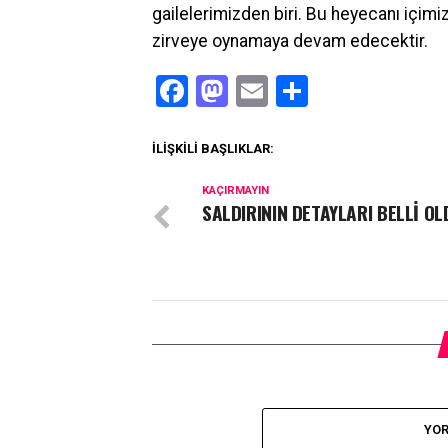
gailelerimizden biri. Bu heyecanı içi
zirveye oynamaya devam edecektir.
Facebook
Mastodon
Email
Share
İLIŞKILI BAŞLIKLAR:
KAÇIRMAYIN
SALDIRININ DETAYLARI BELLİ OL
YOR