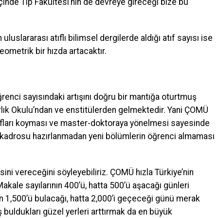
içinde Tıp Fakültesi’nin de devreye gireceği bize bu
uluslararası atıflı bilimsel dergilerde aldığı atıf sayısı ise
geometrik bir hızda artacaktır.
ğrenci sayısındaki artışını doğru bir mantığa oturtmuş
zırlık Okulu’ndan ve enstitülerden gelmektedir. Yani ÇOMÜ
sınıfları koyması ve master-doktoraya yönelmesi sayesinde
m kadrosu hazırlanmadan yeni bölümlerin öğrenci almaması
ni vereceğini söyleyebiliriz. ÇOMÜ hızla Türkiye’nin
 Makale sayılarının 400’ü, hatta 500’ü aşacağı günleri
ın 1,500’ü bulacağı, hatta 2,000’i geçeceği günü merak
 buldukları güzel yerleri arttırmak da en büyük