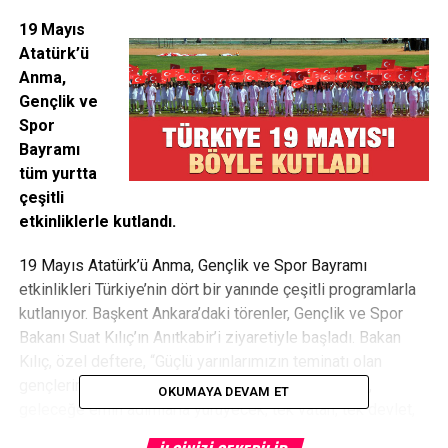
19 Mayıs
Atatürk’ü
Anma,
Gençlik ve
Spor
Bayramı
tüm yurtta
çeşitli
etkinliklerle kutlandı.
19 Mayıs Atatürk’ü Anma, Gençlik ve Spor Bayramı
etkinlikleri Türkiye’nin dört bir yanınde çeşitli programlarla
kutlanıyor. Başkent Ankara’daki törenler, Gençlik ve Spor
Bakanı Suat Kılıç’ın Anıtkabir’i ziyaretiyle başladı. Bakan
Kılıç, özel deftere, “Güçlü yarınlarımızın teminatı olan
gençlerimiz, sizden ve şanlı tarihinden aldığı güçle,
OKUMAYA DEVAM ET
geleceğe emin adımlarla yürüyecek, tek vatan, tek devlet,
tek bayrak ve tek millet olma düsturundan asla