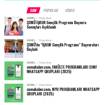
Yapılacak değerlendirmelerde; açık uçlu ya da çoktan
seçmeli çevrimiçi sınavlar, ödevler, çevrimiçi kısa sınavlar,
SON
POPULAR
VIDEO
projeler, Öğrenme Yönetim Sistemi (ÖYS) etkinlikleri, ÖYS
GENEL
10 ay önce
kullanım analitikleri ve benzeri uygulamaların
ÇOMÜ İŞKUR Gençlik Programı Başvuru
kullanılabilmesine,
Sonuçları Açıklandı
Yarıyıl sonu, tek ders, tez izleme, yeterlilik sınavı gibi
GENEL
10 ay önce
sınavların ise ne zaman ve nasıl yapılacağının
ÇOMÜ’de “İŞKUR Gençlik Programı” Başvuruları
yükseköğretim kurumlarının yetkili kurulları tarafından
Başladı
belirlenmesine karar verilmiştir.”
GENEL
12 ay önce
Kaynak: ensonhaber.com
comuhaber.com, FAKÜLTE PROGRAMLARI SINIF
WHATSAPP GRUPLARI (2025)
Facebook
Mastodon
Email
Share
GENEL
12 ay önce
comuhaber.com, MYO PROGRAMLARI WHATSAPP
GRUPLARI (2025)