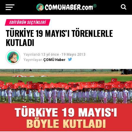
EDITÖRÜN SEÇTIKLERI
TÜRKİYE 19 MAYIS’I TÖRENLERLE
KUTLADI
Yayınlandı
13 yıl önce
-
19 Mayıs 2013
Yayımlayan
ÇOMÜ Haber