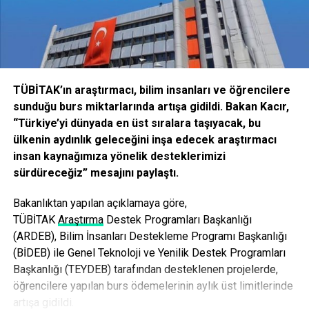
düsturundan asla vazgeçmeyecektir. Türk gençliği
Cumhuriyetin ve kazanımlarının ilelebet sancaktarı olacak
ve bayrağı asla yere düşürmeyecektir. Ülkemizi hedef
gösterdiğiniz muasır medeniyetler seviyesinin üzerine
çıkarmak için görev sırası kendisine geldiğinde hiçbir
fedekarlıktan da kaçınmayacaktır. Türk gençliği, en büyük
TÜBİTAK’ın araştırmacı, bilim insanları ve öğrencilere
eseriniz olarak gördüğünüz Türkiye Cumhuriyeti’ni ilelebet
sunduğu burs miktarlarında artışa gidildi. Bakan Kacır,
payidar kılmak için dünden daha azimli, daha kararlıdır.
“Türkiye’yi dünyada en üst sıralara taşıyacak, bu
Ruhunuz şad olsun.” ifadelerini kullandı.
ülkenin aydınlık geleceğini inşa edecek araştırmacı
insan kaynağımıza yönelik desteklerimizi
Bakan Suat Kılıç’tan gençlere tebrik ve kutlama mesajı
sürdüreceğiz” mesajını paylaştı.
Gençlik ve Spor Bakanı Suat Kılıç, 19 Mayıs Atatürk’ü Anma
Bakanlıktan yapılan açıklamaya göre,
Gençlik ve Spor Bayramı nedeniyle yayımladığı mesajda
TÜBİ
TAK
Araştırma
Destek Programları Başkanlığı
gençlerin bayramını kutladı.
(ARDEB), Bilim İnsanları Destekleme Programı Başkanlığı
(BİDEB) ile Genel Teknoloji ve Yenilik Destek Programları
Bakan Kılıç, ‘Sevgili Gençler’ diyerek başladığı mesajında,
Başkanlığı (TEYDEB) tarafından desteklenen projelerde,
“Gazi Mustafa Kemal Atatürk ve silah arkadaşlarının
öğrencilere yapılan burs ödemelerinin aylık üst limitlerinde
Samsun’da ilk adımını attıkları kurtuluş mücadelesinin
artışa gidildi.