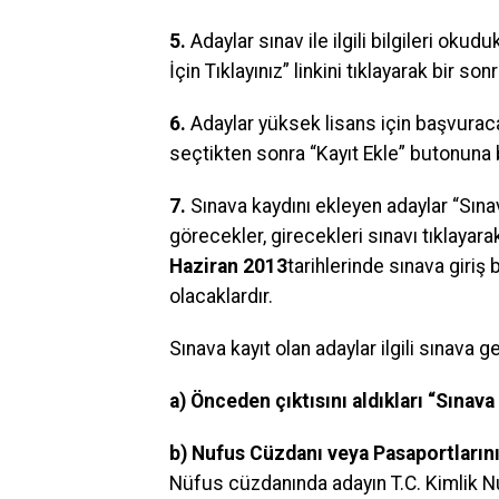
5.
Adaylar sınav ile ilgili bilgileri okud
İçin Tıklayınız” linkini tıklayarak bir so
6.
Adaylar yüksek lisans için başvuracakl
seçtikten sonra “Kayıt Ekle” butonuna 
7.
Sınava kaydını ekleyen adaylar “Sına
görecekler, girecekleri sınavı tıklayarak
Haziran 2013
tarihlerinde sınava giriş 
olacaklardır.
Sınava kayıt olan adaylar ilgili sınava ge
a)
Önceden çıktısını aldıkları “
Sınava 
b)
Nufus Cüzdanı veya Pasaportların
Nüfus cüzdanında adayın T.C. Kimlik N