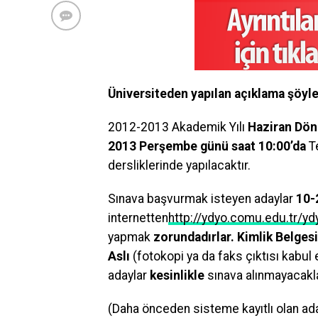
Üniversiteden yapılan açıklama şöyle
2012-2013 Akademik Yılı
Haziran Dö
2013 Perşembe günü saat 10:00’da
Te
dersliklerinde yapılacaktır.
Sınava başvurmak isteyen adaylar
10-
internetten
http://ydyo.comu.edu.tr/yd
yapmak
zorundadırlar. Kimlik Belgesi
Aslı
(fotokopi ya da faks çıktısı kabul
adaylar
kesinlikle
sınava alınmayacakla
(Daha önceden sisteme kayıtlı olan adayl