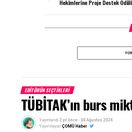
Hekimlerine Proje Destek Ödül
YOR
EDITÖRÜN SEÇTIKLERI
TÜBİTAK’ın burs mikta
Yayınlandı
2 yıl önce
-
04 Ağustos 2024
Yayımlayan
ÇOMÜ Haber