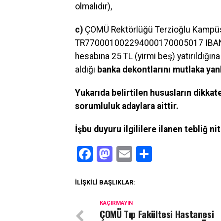
olmalıdır),
c)
ÇOMÜ Rektörlüğü Terzioğlu Kampüs
TR770001002294000170005017 IBAN num
hesabına 25 TL (yirmi beş) yatırıldığın
aldığı
banka dekontlarını
mutlaka yan
Yukarıda belirtilen hususların dikk
sorumluluk adaylara aittir.
İşbu duyuru ilgililere ilanen tebliğ ni
Facebook
Mastodon
Email
Share
İLIŞKILI BAŞLIKLAR:
KAÇIRMAYIN
ÇOMÜ Tıp Fakültesi Hastanesi