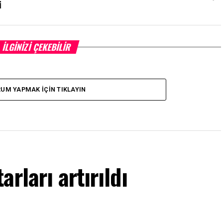
ü
İLGINIZI ÇEKEBILIR
UM YAPMAK İÇIN TIKLAYIN
rları artırıldı