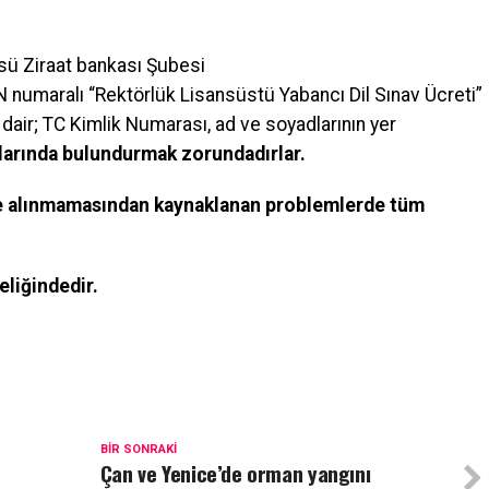
ü Ziraat bankası Şubesi
aralı “Rektörlük Lisansüstü Yabancı Dil Sınav Ücreti”
a dair; TC Kimlik Numarası, ad ve soyadlarının yer
larında bulundurmak zorundadırlar
.
ate alınmamasından kaynaklanan problemlerde tüm
teliğindedir.
BIR SONRAKI
Çan ve Yenice’de orman yangını