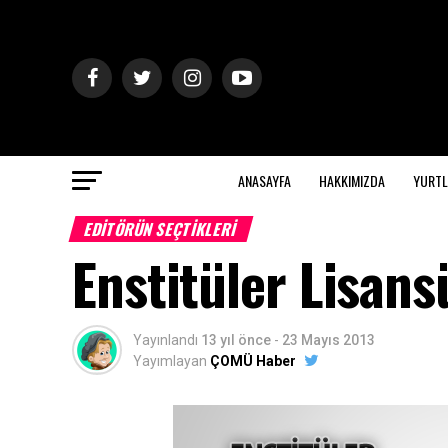
ANASAYFA
HAKKIMIZDA
YURTL
EDITÖRÜN SEÇTIKLERI
Enstitüler Lisans
Yayınlandı
13 yıl önce
-
23 Mayıs 2013
Yayımlayan
ÇOMÜ Haber