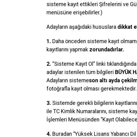
sisteme kayıt ettikleri Şifrelerini ve G
menüsüne erişebilirler.)
Adayların aşağıdaki hususlara
dikkat 
1.
Daha önceden sisteme kayıt olmamış a
kayıtlarını yapmak
zorundadırlar.
2.
“Sisteme Kayıt Ol” linki tıklandığında
adaylar istenilen tüm bilgileri
BÜYÜK 
Adayların sisteme
son altı ayda çekil
fotoğrafla kayıt olması gerekmektedir.
3.
Sistemde gerekli bilgilerin kayıtları
ile TC Kimlik Numaralarını, sisteme kay
İşlemleri Menüsünden “Kayıt Olabileceğ
4.
Buradan “Yüksek Lisans Yabancı Dil S