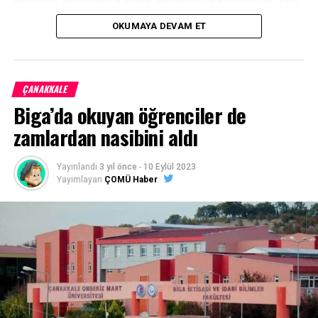
ettiği yüksek memnuniyet düzeyiyle A+ seviyesinde yer
OKUMAYA DEVAM ET
aldı.
Facebook
Mastodon
Email
Share
ÇANAKKALE
Biga’da okuyan öğrenciler de
zamlardan nasibini aldı
Yayınlandı
3 yıl önce
-
10 Eylül 2023
Yayımlayan
ÇOMÜ Haber