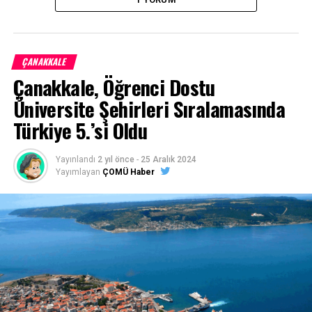
ÇANAKKALE
Çanakkale, Öğrenci Dostu
Üniversite Şehirleri Sıralamasında
Facebook
Mastodon
Email
Share
Türkiye 5.’si Oldu
İLIŞKILI BAŞLIKLAR:
Yayınlandı
2 yıl önce
-
25 Aralık 2024
Yayımlayan
ÇOMÜ Haber
BIR SONRAKI
BAŞBAKAN ERDOĞAN REYHANLI’DA
KAÇIRMAYIN
Kimya Eğitimi Tezli Yüksek Lisans Programı Açıldı