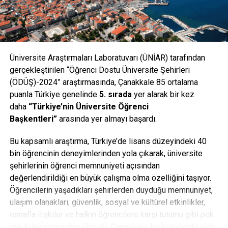
Üniversite Araştırmaları Laboratuvarı (ÜNİAR) tarafından
gerçekleştirilen “Öğrenci Dostu Üniversite Şehirleri
(ÖDÜŞ)-2024” araştırmasında, Çanakkale 85 ortalama
puanla Türkiye genelinde
5. sırada
yer alarak bir kez
daha
“Türkiye’nin Üniversite Öğrenci
Başkentleri”
arasında yer almayı başardı.
Bu kapsamlı araştırma, Türkiye’de lisans düzeyindeki 40
bin öğrencinin deneyimlerinden yola çıkarak, üniversite
şehirlerinin öğrenci memnuniyeti açısından
değerlendirildiği en büyük çalışma olma özelliğini taşıyor.
Öğrencilerin yaşadıkları şehirlerden duyduğu memnuniyet,
ulaşım olanakları, güvenlik, sosyal ve kültürel etkinlikler,
esnafla ilişkiler ve halkın öğrencilere karşı tutumu gibi pek
çok kriter üzerinden ölçüldü. Çanakkale, bu kriterlerde elde