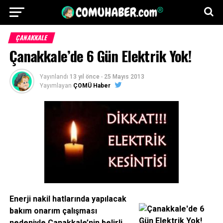
ÇANAKKALE
Çanakkale’de 6 Gün Elektrik Yok!
Yayınlandı
13 yıl önce
-
25 Mayıs 2013
Yayımlayan
ÇOMÜ Haber
Enerji nakil hatlarında yapılacak
bakım onarım çalışması
nedeniyle Çanakkale’nin belirli