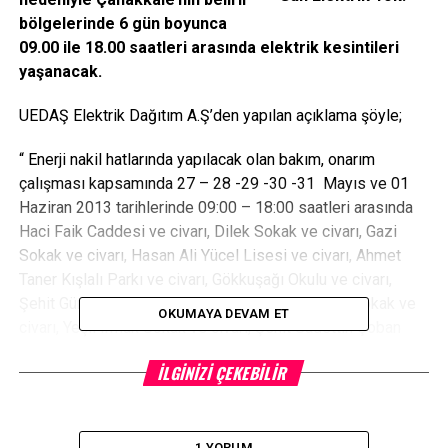
bölgelerinde 6 gün boyunca
09.00 ile 18.00 saatleri arasında elektrik kesintileri
yaşanacak.
UEDAŞ Elektrik Dağıtım A.Ş’den yapılan açıklama şöyle;
“ Enerji nakil hatlarında yapılacak olan bakım, onarım
çalışması kapsamında 27 – 28 -29 -30 -31 Mayıs ve 01
Haziran 2013 tarihlerinde 09:00 – 18:00 saatleri arasında
Haci Faik Caddesi ve civarı, Dilek Sokak ve civarı, Gazi
Sokak ve civarı, Hasan Ali Yücel Lisesi ve civarı, Ahmet
Taner Kışlalı Parkı ve civarı, Gökkuşağı Okulu ve civarı,
Şehit Gürol Caddesi ve civarı, Şehit Sunay Biçer Sokak ve
OKUMAYA DEVAM ET
civarı, Yeşil Irmak Sokak ve civarı, Şehit Sadettin Çoban
Sokak ve civarı, Teyyareci Fetih Bey Sokak ve civarlarına
İLGINIZI ÇEKEBILIR
bölgesel olarak elektrik verilemeyecektir.”
canakkaleninrehberi
1 YORUM