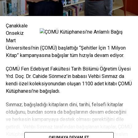
Çanakkale
Onsekiz
Mart
Üniversitesi’nin (ÇOMÜ) başlattığı “Şehitler İçin 1 Milyon
Kitap” kampanyasına bağışlar tüm hızıyla devam ediyor.
ÇOMÜ Fen Edebiyat Fakültesi Tarih Bölümü Öğretim Üyesi
Yrd. Doç. Dr. Cahide Sönmez’in babası Vehbi Sınmaz da
kendi özel koleksiyonundan oluşan 1100 adet kitabı ÇOMÜ
Kütüphanesi’ne bağışladı.
Sınmaz; bağışladığı kitapların dini, tarihi, felsefi kitaplar
olduğunu, bundan sonra da bağışlarının devam edeceğini
ve herkesin kampanyaya destek olması gerektiğini dile
getirdi. Vehbi Sınmaz tarafından bağışlanan kitaplar, ÇOMÜ
Kütüphanesi’nden Uzman İsmail İşleyen tarafından teslim
OKUMAYA DEVAM ET