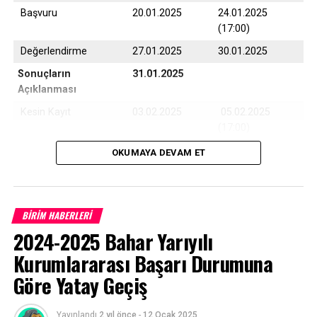
Başvuru
20.01.2025
24.01.2025
(17:00)
Değerlendirme
27.01.2025
30.01.2025
Sonuçların
31.01.2025
Açıklanması
Kesin Kayıt
03.02.2025
05.02.2025
(17:00)
Yedek Kayıt
06.02.2025
07.02.2025
OKUMAYA DEVAM ET
(17:00)
BİRİM HABERLERİ
Çanakkale Onsekiz Mart Üniversitesi son 10 yıla ait
2024-2025 Bahar Yarıyılı
program taban puanları için
TIKLAYINIZ
Kurumlararası Başarı Durumuna
Göre Yatay Geçiş
Başvurular
https://ubys.comu.edu.tr/
adresinden belirtilen
Yayınlandı
2 yıl önce
-
12 Ocak 2025