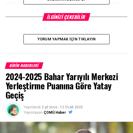
alındı. Uzman İşleyen; “değerli katkılarından dolayı Vehbi
Sınmaz’a çok teşekkür ediyoruz” dedi.
İLGINIZI ÇEKEBILIR
Vehbi Sınmaz , bağışın ardından kütüphane ile ilgili
incelemelerde bulundu.
YORUM YAPMAK İÇIN TIKLAYIN
Facebook
Mastodon
Email
Share
İLIŞKILI BAŞLIKLAR:
BİRİM HABERLERİ
BIR SONRAKI
2024-2025 Bahar Yarıyılı Merkezi
ÇOMÜ Alman Öğrencileri Ağırladı
Yerleştirme Puanına Göre Yatay
KAÇIRMAYIN
Geçiş
MUHABERATÇI FİRAS CHP-ESED ZİRVESİNDE
Yayınlandı
2 yıl önce
-
12 Ocak 2025
Yayımlayan
ÇOMÜ Haber