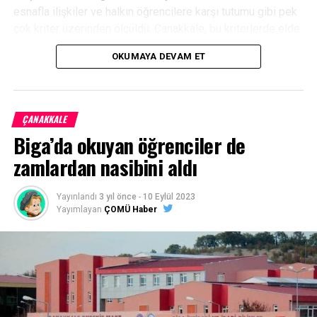
esnafla ilişkiler ve halkın öğrencilere karşı tutumu gibi pek
çok kriter üzerinden ölçüldü. Çanakkale, bu kriterlerde elde
ettiği yüksek memnuniyet düzeyiyle A+ seviyesinde yer
OKUMAYA DEVAM ET
aldı.
Facebook
Mastodon
Email
Share
ÇANAKKALE
Biga’da okuyan öğrenciler de
zamlardan nasibini aldı
Yayınlandı
3 yıl önce
-
10 Eylül 2023
Yayımlayan
ÇOMÜ Haber