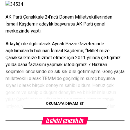
AK Parti Çanakkale 24’ncü Dönem Milletvekillerinden
İsmail Kaşdemir adaylık başvurusu AK Parti genel
merkezinde yaptı.
Adaylığı ile ilgili olarak Aynalı Pazar Gazetesinde
açıklamalarda bulunan İsmail Kaşdemir; “Milletimize,
Çanakkale’mize hizmet etmek için 2011 yılında çıktığımız
yolda daha fazlasını yapmak istediğimiz 7 Haziran
seçimleri öncesinde de sık sık dile getirmiştim. Genç yaşta
milletvekili olarak TBMM’de geçirdiğim süreç boyunca
siyasi olarak birçok deneyim sahibi oldum. Henüz çok
gencim ve sahip olduğum deneyim ve birikimimle uzun
yıllar Çanakkale’ye, ülkemize ve partime hizmet etmek
OKUMAYA DEVAM ET
istiyorum. Bu sebeple 1 Kasım tarihinde yapılacak olan
seçimler için partimizin genel merkezinde adaylık
İLGINIZI ÇEKEBILIR
başvurumu yaptım. Şimdi yeniden yapılacak olan seçimler
öncesinde daha da fazla çalışarak AK Parti’yi Çanakkale’de