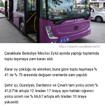
https://ulasim.canakkale.bel.tr/
Çanakkale Belediye Meclisi Eylül ayında yaptığı toplantıda
toplu taşımaya zam kararı aldı.
Karar oy çokluğu ile alınırken, buna göre toplu taşımaya %
41 ile % 75 arasında değişen oranlarda zam yapıldı.
Şehir içi, Güzelyalı, Dardanos ve Çınarlı tam yolcu ücreti %
41,67’lik artışla 12 liradan 17 liraya, aynı hattaki öğrenci
yolcu ücreti ise % 66,67 artışla altı liradan 10 liraya
yükseldi.