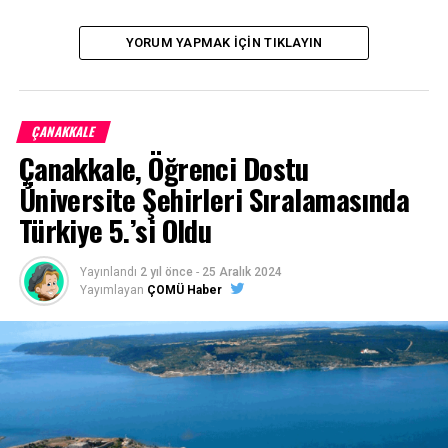
yine birinci parti yapmaya gayret sarf edeceğim” dedi.
YORUM YAPMAK İÇIN TIKLAYIN
Facebook
Mastodon
Email
Share
İLIŞKILI BAŞLIKLAR:
ÇANAKKALE
BIR SONRAKI
Çanakkale, Öğrenci Dostu
BÜLENT TURAN ADAYLIK BAŞVURUSUNU YAPTI
Üniversite Şehirleri Sıralamasında
KAÇIRMAYIN
Türkiye 5.’si Oldu
CHP’li Vekil Muharrem Erkek’ten Skandal PYD Açıklaması
Yayınlandı
2 yıl önce
-
25 Aralık 2024
Yayımlayan
ÇOMÜ Haber