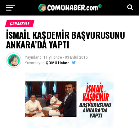
ÇANAKKALE
İSMAİL KAŞDEMİR BAŞVURUSUNU
ANKARA’DA YAPTI
Yayınlandı
11 yıl önce
-
03 Eylül 2015
Yayımlayan
ÇOMÜ Haber