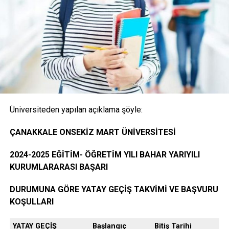
(İnternet) Başvurusunda Bulunan Öğrencilerden
İstenen Belgeler
Onaylı Not belgesi (transkript); başvuruda bulunan
öğrencinin ayrılacağı kurumda okuduğu bütün
dersleri ve bu derslerden aldığı notları gösteren
belge.( E-Devlet, Elektronik imza ya da Islak İmzalı)
Üniversiteden yapılan açıklama şöyle:
Öğrencinin yerleştiği yıldaki LYS ve ÖSYS Sonuç
ÇANAKKALE ONSEKİZ MART ÜNİVERSİTESİ
Belgesi (İnternet çıktısı)
2024-2025 EĞİTİM- ÖĞRETİM YILI BAHAR YARIYILI
KURUMLARARASI BAŞARI
ÖSYM Yerleştirme Belgesi. (İnternet çıktısı)
DURUMUNA GÖRE YATAY GEÇİŞ TAKVİMİ VE BAŞVURU
KOŞULLARI
YATAY GEÇİŞ
Başlangıç
Bitiş Tarihi