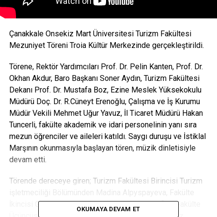
Çanakkale Onsekiz Mart Üniversitesi Turizm Fakültesi
Mezuniyet Töreni Troia Kültür Merkezinde gerçekleştirildi.
Törene, Rektör Yardımcıları Prof. Dr. Pelin Kanten, Prof. Dr.
Okhan Akdur, Baro Başkanı Soner Aydın, Turizm Fakültesi
Dekanı Prof. Dr. Mustafa Boz, Ezine Meslek Yüksekokulu
Müdürü Doç. Dr. R.Cüneyt Erenoğlu, Çalışma ve İş Kurumu
Müdür Vekili Mehmet Uğur Yavuz, İl Ticaret Müdürü Hakan
Tuncerli, fakülte akademik ve idari personelinin yanı sıra
mezun öğrenciler ve aileleri katıldı. Saygı duruşu ve İstiklal
Marşının okunmasıyla başlayan tören, müzik dinletisiyle
devam etti.
Törende dereceye giren; Turizm Fakültesi Birincisi Turizm
işletmeciliği Bölümünden Madina Alpyspayeva, Fakülte
İkincisi Gastronomi Bölümünden Berkehan Taflan, Fakülte
OKUMAYA DEVAM ET
Üçüncüsü Gastronomi Bölümünden Goncagül Yılmaz