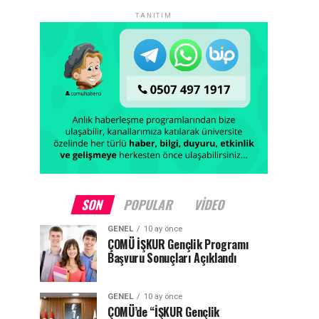
TANITIM
SON
POPULAR
VIDEO
GENEL
10 ay önce
ÇOMÜ İŞKUR Gençlik Programı
Başvuru Sonuçları Açıklandı
GENEL
10 ay önce
ÇOMÜ’de “İŞKUR Gençlik