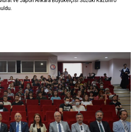
 Murat ve Japon Ankara Büyükelçisi Suzuki Kazuhiro
uldu.