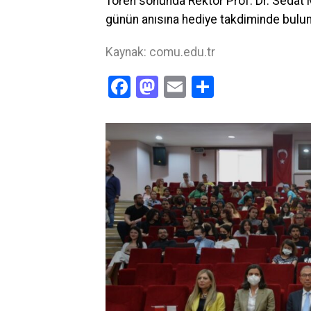
Tören sonunda Rektör Prof. Dr. Sedat
günün anısına hediye takdiminde bulun
Kaynak: comu.edu.tr
Facebook
Mastodon
Email
Share