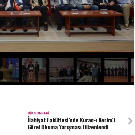
BIR SONRAKI
İlahiyat Fakültesi’nde Kuran-ı Kerim’i
Güzel Okuma Yarışması Düzenlendi