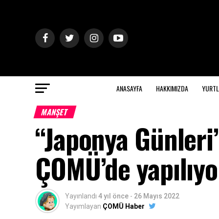
ANASAYFA
HAKKIMIZDA
YURTL
MANŞET
“Japonya Günleri”
ÇOMÜ’de yapılıyo
Yayınlandı
4 yıl önce
-
26 Mayıs 2022
Yayımlayan
ÇOMÜ Haber