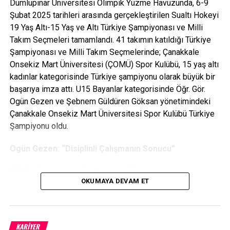
Dumlupınar Üniversitesi Olimpik Yüzme Havuzunda, 6-9
yeni bir programın hayata geçirildiğini belirterek program
Şubat 2025 tarihleri arasında gerçekleştirilen Sualtı Hokeyi
hakkında bilgiler verdi:
19 Yaş Altı-15 Yaş ve Altı Türkiye Şampiyonası ve Milli
Takım Seçmeleri tamamlandı. 41 takımın katıldığı Türkiye
“Gençlerimizi Kariyer Fırsatlarına Bir Adım Daha
Şampiyonası ve Milli Takım Seçmelerinde; Çanakkale
Yaklaştırmayı Planlıyoruz”
Onsekiz Mart Üniversitesi (ÇOMÜ) Spor Kulübü, 15 yaş altı
kadınlar kategorisinde Türkiye şampiyonu olarak büyük bir
“Üniversite öğrencilerinin istihdam edilebilirliğini artırarak
başarıya imza attı. U15 Bayanlar kategorisinde Öğr. Gör.
bilgi, beceri, çalışma alışkanlığı ve disiplin kazandırmak
Ogün Gezen ve Şebnem Güldüren Göksan yönetimindeki
amacında olan programa; uzaktan eğitim dışında, örgün
Çanakkale Onsekiz Mart Üniversitesi Spor Kulübü Türkiye
eğitimin tüm kademelerinde eğitim gören, 18 yaşını
Şampiyonu oldu.
doldurmuş ve Türk vatandaşı olan bütün öğrencilerimiz
başvurabilecek. Her öğrenci kendi üniversitesi ile
Ogün Gezen: “Disiplinli Çalışmanın Sonucu”
düzenlenen programa başvurabilir. Öğrenciler akademik
takvimin sonuna kadar olan dönemlerde, 140 günlük
ÇOMÜ Spor Kulübü Sualtı Hokeyi Takımı’nın teknik
çalışma hakkı olmak suretiyle bu programdan
OKUMAYA DEVAM ET
sorumlusu Öğr. Gör. Ogün Gezen, turnuva sonrası yaptığı
yararlanabilecekler. Programımızdan öğrencilerimiz
açıklamada takımın disiplinli ve özverili çalışmasının bu
haftada 3 gün yararlanabilecekler. Bu çalışma mesaisi
başarıyı getirdiğini belirtti ve ekledi:
dolduran öğrencilerimiz aylık 15.000 e yakın gelir elde
KARIYER
etme fırsatı yakalayacak.