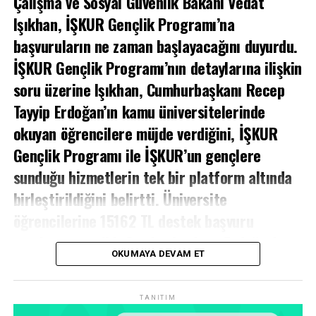
Çalışma ve Sosyal Güvenlik Bakanı Vedat
isteyen öğrencilerin stantta kayıt yaptırabileceklerini
Işıkhan, İŞKUR Gençlik Programı’na
belirten Yavuz, bu programın gerçekleştirilmesindeki
başvuruların ne zaman başlayacağını duyurdu.
emeği geçen tüm iç ve dış paydaşlara teşekkür etti.
İŞKUR Gençlik Programı’nın detaylarına ilişkin
Facebook
Mastodon
Email
Share
soru üzerine Işıkhan, Cumhurbaşkanı Recep
Tayyip Erdoğan’ın kamu üniversitelerinde
okuyan öğrencilere müjde verdiğini, İŞKUR
Gençlik Programı ile İŞKUR’un gençlere
sunduğu hizmetlerin tek bir platform altında
birleştirildiğini belirtti. Üniversite
öğrencilerine 15162 TL destek başvuru
şartları ve tarihi, Cumhurbaşkanı Erdoğan’ın
OKUMAYA DEVAM ET
açıklamaları ile gündeme geldi. İŞKUR gençlik
programı detayları özellikle üniversite
TANITIM
öğrencileri tarafından merak ediliyor.