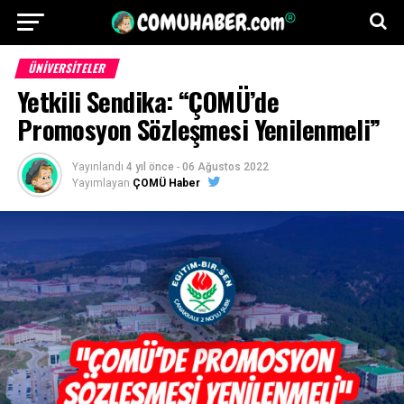
ÜNIVERSITELER
Yetkili Sendika: “ÇOMÜ’de
Promosyon Sözleşmesi Yenilenmeli”
Yayınlandı
4 yıl önce
-
06 Ağustos 2022
Yayımlayan
ÇOMÜ Haber