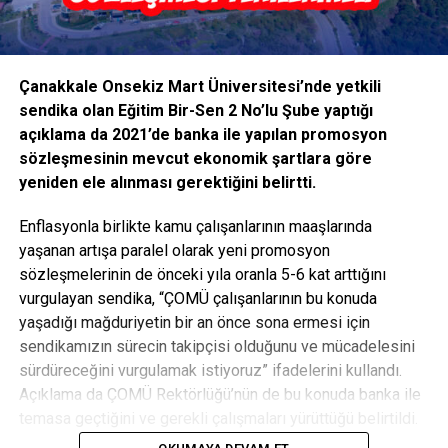
Çanakkale Onsekiz Mart Üniversitesi’nde yetkili
sendika olan Eğitim Bir-Sen 2 No’lu Şube yaptığı
açıklama da 2021’de banka ile yapılan promosyon
sözleşmesinin mevcut ekonomik şartlara göre
yeniden ele alınması gerektiğini belirtti.
Enflasyonla birlikte kamu çalışanlarının maaşlarında
yaşanan artışa paralel olarak yeni promosyon
sözleşmelerinin de önceki yıla oranla 5-6 kat arttığını
vurgulayan sendika, “ÇOMÜ çalışanlarının bu konuda
yaşadığı mağduriyetin bir an önce sona ermesi için
sendikamızın sürecin takipçisi olduğunu ve mücadelesini
sürdüreceğini vurgulamak istiyoruz” ifadelerini kullandı.
Açıklama da ÇOMÜ Rektörlüğü’nün de bu konuda banka ile
temasa geçtiğini ve gerekli çalışmaları yürüttüğü belirtildi.